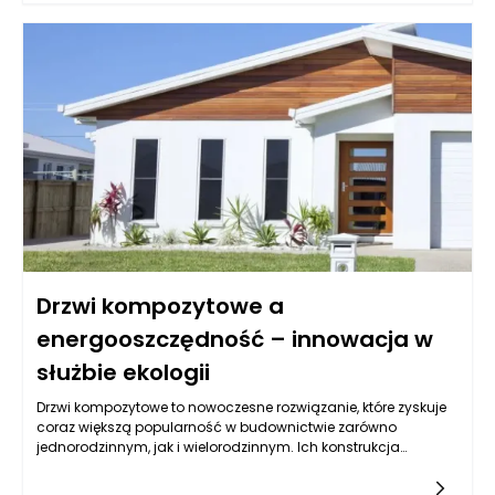
zsynchronizowany z innymi systemami w celu zapewnienia
płynności procesów. Kluczowym pytaniem jest więc, czy
można przeprowadzić tę integrację bez przerywania pracy
linii. Odpowiedź brzmi: tak, można, ale wymaga to
odpowiedniego zaplanowania oraz zastosowania
nowoczesnych technologii.
Drzwi kompozytowe a
energooszczędność – innowacja w
służbie ekologii
Drzwi kompozytowe to nowoczesne rozwiązanie, które zyskuje
coraz większą popularność w budownictwie zarówno
jednorodzinnym, jak i wielorodzinnym. Ich konstrukcja
wykonana z różnych materiałów, takich jak włókna szklane,
kompozyty polimerowe oraz materiały drewnopochodne,