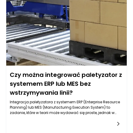
Czy można integrować paletyzator z
systemem ERP lub MES bez
wstrzymywania linii?
Integracja paletyzatora z systemem ERP (Enterprise Resource
Planning) lub MES (Manufacturing Execution System) to
zadanie, które w teorii może wydawać się proste, jednak w
praktyce pociąga za sobą wiele wyzwań związanych z
działaniem linii produkcyjnej. Paletyzator, kluczowe urządzenie
w automatyzacji procesu pakowania, musi być