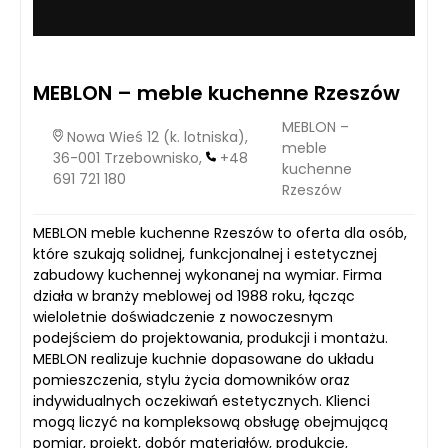
MEBLON – meble kuchenne Rzeszów
MEBLON –
Nowa Wieś 12 (k. lotniska),
meble
36-001 Trzebownisko,
+48
kuchenne
691 721 180
Rzeszów
MEBLON meble kuchenne Rzeszów to oferta dla osób,
które szukają solidnej, funkcjonalnej i estetycznej
zabudowy kuchennej wykonanej na wymiar. Firma
działa w branży meblowej od 1988 roku, łącząc
wieloletnie doświadczenie z nowoczesnym
podejściem do projektowania, produkcji i montażu.
MEBLON realizuje kuchnie dopasowane do układu
pomieszczenia, stylu życia domowników oraz
indywidualnych oczekiwań estetycznych. Klienci
mogą liczyć na kompleksową obsługę obejmującą
pomiar, projekt, dobór materiałów, produkcję,