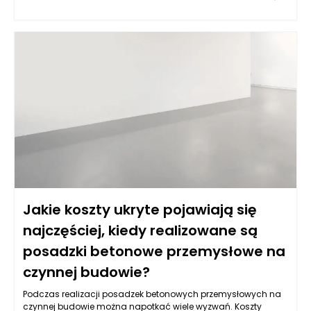
sprawia, że są one nie tylko wyjątkowo estetyczne, ale także
funkcjonalne. Energooszczędność jest jednym z kluczowych
atutów drzwi kompozytowych, co powoduje, że stają się one
coraz bardziej atrakcyjną opcją dla osób świadomych
ekologicznie. Dzięki doskonałym właściwościom izolacyjnym,
drzwi te minimalizują straty ciepła, co przekłada się na niższe
rachunki za ogrzewanie, a także zwiększa komfort
mieszkańców.
Jakie koszty ukryte pojawiają się
najczęściej, kiedy realizowane są
posadzki betonowe przemysłowe na
czynnej budowie?
Podczas realizacji posadzek betonowych przemysłowych na
czynnej budowie można napotkać wiele wyzwań. Koszty