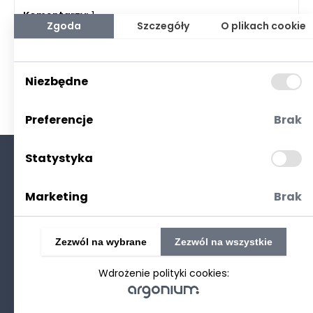
Komentarzy:
1
Zgoda
Szczegóły
O plikach cookie
Data dodania: 15.04.2024
Ostatnia wizyta: 06.08.2026
Niezbędne
Preferencje
Brak
Statystyka
O nas
Kontakt
Marketing
Brak
Polityka prywatności
(RODO. Cookies)
Zezwól na wybrane
Zezwól na wszystkie
Wdrożenie polityki cookies: