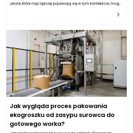
ukryte, które najczęściej pojawiają się w tym kontekście, mogą
znacząco wpłynąć na ostateczny budżet
przedsięwzięcia. Przede wszystkim należy zwrócić uwagę na
kwestie związane z tzw. "wymogami technicznymi", które są
ściśle związane z jakością użytych materiałów. W przypadku
posadzek betonowych przemysłowych nieodpowiedni dobór
mieszanki betonowej lub jej niska jakość mogą prowadzić do
konieczności dokonywania poprawek, a nawet całkowitej
wymiany posadzki. W takich sytuacjach dodatkowe koszty
mogą nie tylko obejmować nowe materiały, ale także
związane z pracą specjalistów, których stawki mogą
wzrosnąć, gdy zajmują się poprawkami w trakcie trwania
budowy.
Jak wygląda proces pakowania
ekogroszku od zasypu surowca do
gotowego worka?