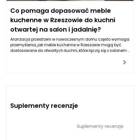
Co pomaga dopasować meble
kuchenne w Rzeszowie do kuchni
otwartej na salon i jadalnię?
Aranżacja przestrzeni w nowoczesnym domu często wymaga
przemyślenia, jak meble kuchenne w Rzeszowie mogą być
dostosowane do otwartych kuchni, które łączą się z salonem i
jadalnią. Otwarte kuchnie stają się coraz bardziej popularne,
ponieważ tworzą spójną przestrzeń, która sprzyja integracji
rodziny i gości. Kluczowe jest jednak, aby meble kuchenne były
nie tylko funkcjonalne, ale także estetyczne i harmonijne w
stosunku do pozostałych części wnętrza. Na co zwrócić
szczególną uwagę, aby osiągnąć zadowalający efekt
wizualny i użytkowy?
Suplementy recenzje
Suplementy recenzje