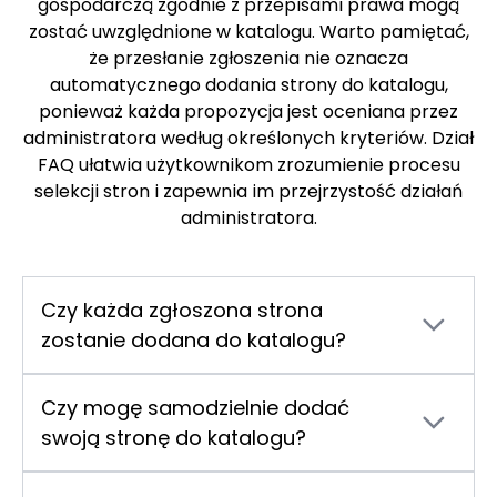
gospodarczą zgodnie z przepisami prawa mogą
zostać uwzględnione w katalogu. Warto pamiętać,
że przesłanie zgłoszenia nie oznacza
automatycznego dodania strony do katalogu,
ponieważ każda propozycja jest oceniana przez
administratora według określonych kryteriów. Dział
FAQ ułatwia użytkownikom zrozumienie procesu
selekcji stron i zapewnia im przejrzystość działań
administratora.
Czy każda zgłoszona strona
zostanie dodana do katalogu?
Nie, zgłoszenie strony poprzez formularz nie
oznacza jej automatycznego dodania do
Czy mogę samodzielnie dodać
katalogu. Administrator katalogu dokonuje
swoją stronę do katalogu?
selekcji stron na podstawie własnych kryteriów
Nie, katalog
turbo-serwis.rzeszow.pl
nie
jakościowych i merytorycznych. Firma
umożliwia użytkownikom samodzielnego