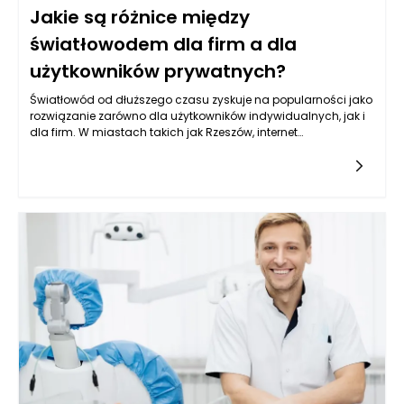
Jakie są różnice między
światłowodem dla firm a dla
użytkowników prywatnych?
Światłowód od dłuższego czasu zyskuje na popularności jako
rozwiązanie zarówno dla użytkowników indywidualnych, jak i
dla firm. W miastach takich jak Rzeszów, internet
światłowodowy stał się standardem, jednak różnice między
ofertą dostosowaną do potrzeb przedsiębiorstw a tym, co
proponowane jest klientom indywidualnym, są istotne i warte
uwagi.