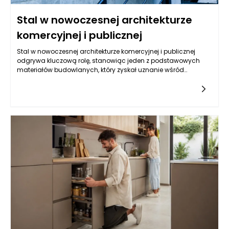
Stal w nowoczesnej architekturze
komercyjnej i publicznej
Stal w nowoczesnej architekturze komercyjnej i publicznej
odgrywa kluczową rolę, stanowiąc jeden z podstawowych
materiałów budowlanych, który zyskał uznanie wśród
architektów, inżynierów oraz inwestorów. Jej właściwości, takie
jak wysoka wytrzymałość na rozciąganie, odporność na
korozję oraz elastyczność, sprawiają, że jest to materiał
niezwykle wszechstronny i funkcjonalny. Stal nie tylko wpływa
na techniczne aspekty budowy, ale także nadaje projektom
estetyczny wymiar, ułatwiając tworzenie oryginalnych
przestrzeni zarówno w obiektach komercyjnych, jak i
publicznych.