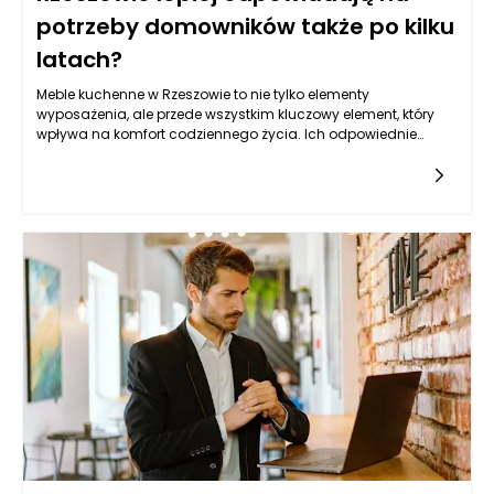
potrzeby domowników także po kilku
latach?
Meble kuchenne w Rzeszowie to nie tylko elementy
wyposażenia, ale przede wszystkim kluczowy element, który
wpływa na komfort codziennego życia. Ich odpowiednie
zaplanowanie ma ogromne znaczenie, ponieważ kuchnia to
serce każdego domu, a w Rzeszowie, gdzie wiele osób
decyduje się na nowoczesne rozwiązania, meble kuchenne
muszą spełniać oczekiwania nie tylko w chwili zakupu, ale
także przez wiele lat. Dlatego kluczem do sukcesu jest
zaplanowanie mebli, które będą funkcjonalne i estetyczne
jednocześnie, co z pewnością zadowoli domowników w
dłuższym okresie.