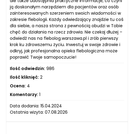
ale także udostępnia praktyczne informacje, co czyni
ją doskonałym narzędziem dla pacjentów oraz osób
zainteresowanych szerzeniem swoich wiadomości w
zakresie flebologii. Każdy odwiedzający znajdzie tu coś
dla siebie, a nasza strona z pewnością obudzi w Tobie
chęć do działania na rzecz zdrowia. Nie czekaj dłużej –
odwiedź nas na flebolog.warszawa.pl i zrób pierwszy
krok ku zdrowszemu życiu. Inwestuj w swoje zdrowie i
odkryj, jak profesjonalna opieka flebologiczna może
poprawić Twoje samopoczucie!
Ilość odwiedzin:
986
Ilość kliknięć:
2
Ocena:
4
Komentarzy:
1
Data dodania: 15.04.2024
Ostatnia wizyta: 07.08.2026