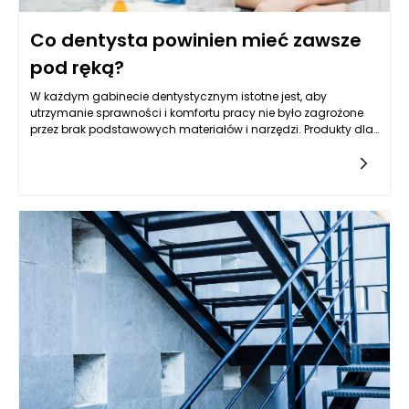
Co dentysta powinien mieć zawsze
pod ręką?
W każdym gabinecie dentystycznym istotne jest, aby
utrzymanie sprawności i komfortu pracy nie było zagrożone
przez brak podstawowych materiałów i narzędzi. Produkty dla
stomatologii, które dentysta powinien mieć zawsze pod ręką,
obejmują zarówno wyposażenie, jak i materiały, które są
niezbędne do przeprowadzania różnych procedur
stomatologicznych. Zaczynając od rękawic, masek
ochronnych, poprzez narzędzia diagnostyczne, a kończąc na
wypełnieniach czy materiałach do odbudowy zębów, każdy
element ma swoje stałe miejsce w codziennej praktyce.