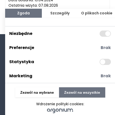
Data dodania: 15.04.2024
Ostatnia wizyta: 07.08.2026
Zgoda
Szczegóły
O plikach cookie
Niezbędne
Preferencje
Brak
O nas
Kontakt
Statystyka
Polityka prywatności
(RODO. Cookies)
Marketing
Brak
Zezwól na wybrane
Zezwól na wszystkie
Wdrożenie polityki cookies:
©2025 Realizacja
strony www
: Technetium.pl