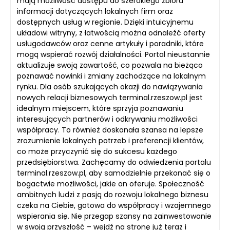
mają możliwość dostępu do szerokiego zbioru
informacji dotyczących lokalnych firm oraz
dostępnych usług w regionie. Dzięki intuicyjnemu
układowi witryny, z łatwością można odnaleźć oferty
usługodawców oraz cenne artykuły i poradniki, które
mogą wspierać rozwój działalności. Portal nieustannie
aktualizuje swoją zawartość, co pozwala na bieżąco
poznawać nowinki i zmiany zachodzące na lokalnym
rynku. Dla osób szukających okazji do nawiązywania
nowych relacji biznesowych terminal.rzeszow.pl jest
idealnym miejscem, które sprzyja poznawaniu
interesujących partnerów i odkrywaniu możliwości
współpracy. To również doskonała szansa na lepsze
zrozumienie lokalnych potrzeb i preferencji klientów,
co może przyczynić się do sukcesu każdego
przedsiębiorstwa. Zachęcamy do odwiedzenia portalu
terminal.rzeszow.pl, aby samodzielnie przekonać się o
bogactwie możliwości, jakie on oferuje. Społeczność
ambitnych ludzi z pasją do rozwoju lokalnego biznesu
czeka na Ciebie, gotowa do współpracy i wzajemnego
wspierania się. Nie przegap szansy na zainwestowanie
w swoją przyszłość – wejdź na stronę już teraz i