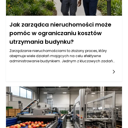
Jak zarządca nieruchomości może
pomóc w ograniczaniu kosztów
utrzymania budynku?
Zarządzanie nieruchomościami to złożony proces, który
obejmuje wiele działań mających na celu efektywne
administrowanie budynkiem. Jednym z kluczowych zadań
zarządcy nieruchomości jest oczywiście ograniczanie
kosztów utrzymania budynku. W praktyce oznacza to nie tylko
redukcję wydatków, ale także skrupulatne monitorowanie
wszystkich aspektów związanych z eksploatacją obiektu. W
ramach swoich obowiązków zarządca ma za zadanie
analizować przyszłe wydatki, planować budżet i śledzić już
poniesione koszty, aby móc wprowadzać skuteczne zmiany.
Współpraca z mieszkańcami, wykonawcami oraz
dostawcami usług pozwala na lepsze negocjowanie
warunków umów, co w dłuższej perspektywie przyczynia się do
zmniejszenia ogólnych kosztów.