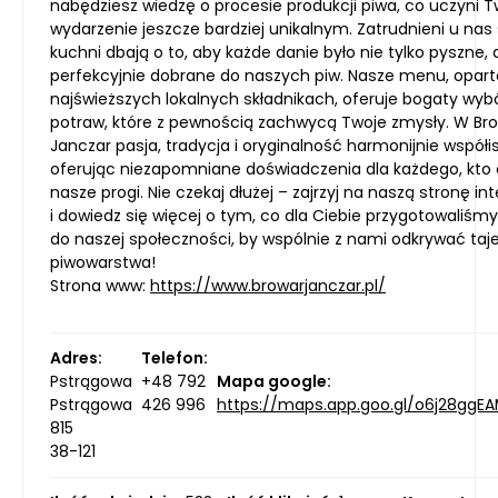
nabędziesz wiedzę o procesie produkcji piwa, co uczyni T
wydarzenie jeszcze bardziej unikalnym. Zatrudnieni u nas
kuchni dbają o to, aby każde danie było nie tylko pyszne, 
perfekcyjnie dobrane do naszych piw. Nasze menu, opart
najświeższych lokalnych składnikach, oferuje bogaty wyb
potraw, które z pewnością zachwycą Twoje zmysły. W Br
Janczar pasja, tradycja i oryginalność harmonijnie współis
oferując niezapomniane doświadczenia dla każdego, kto 
nasze progi. Nie czekaj dłużej – zajrzyj na naszą stronę i
i dowiedz się więcej o tym, co dla Ciebie przygotowaliśmy
do naszej społeczności, by wspólnie z nami odkrywać ta
piwowarstwa!
Strona www:
https://www.browarjanczar.pl/
Adres:
Telefon:
Pstrągowa
+48 792
Mapa google:
Pstrągowa
426 996
https://maps.app.goo.gl/o6j28ggE
815
38-121