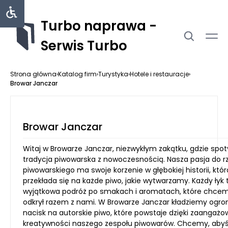
Turbo naprawa -
Serwis Turbo
Strona główna
›
Katalog firm
›
Turystyka
›
Hotele i restauracje
›
Browar Janczar
Browar Janczar
Witaj w Browarze Janczar, niezwykłym zakątku, gdzie spot
tradycja piwowarska z nowoczesnością. Nasza pasja do r
piwowarskiego ma swoje korzenie w głębokiej historii, któr
przekłada się na każde piwo, jakie wytwarzamy. Każdy łyk 
wyjątkowa podróż po smakach i aromatach, które chcem
odkrył razem z nami. W Browarze Janczar kładziemy ogr
nacisk na autorskie piwo, które powstaje dzięki zaangażow
kreatywności naszego zespołu piwowarów. Chcemy, abyś 