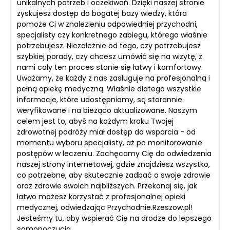
unikalnych potrzeb i oczekiwań. Dzięki naszej stronie
zyskujesz dostęp do bogatej bazy wiedzy, która
pomoże Ci w znalezieniu odpowiedniej przychodni,
specjalisty czy konkretnego zabiegu, którego właśnie
potrzebujesz. Niezależnie od tego, czy potrzebujesz
szybkiej porady, czy chcesz umówić się na wizytę, z
nami cały ten proces stanie się łatwy i komfortowy.
Uważamy, że każdy z nas zasługuje na profesjonalną i
pełną opiekę medyczną. Właśnie dlatego wszystkie
informacje, które udostępniamy, są starannie
weryfikowane i na bieżąco aktualizowane. Naszym
celem jest to, abyś na każdym kroku Twojej
zdrowotnej podróży miał dostęp do wsparcia - od
momentu wyboru specjalisty, aż po monitorowanie
postępów w leczeniu. Zachęcamy Cię do odwiedzenia
naszej strony internetowej, gdzie znajdziesz wszystko,
co potrzebne, aby skutecznie zadbać o swoje zdrowie
oraz zdrowie swoich najbliższych. Przekonaj się, jak
łatwo możesz korzystać z profesjonalnej opieki
medycznej, odwiedzając Przychodnie.Rzeszow.pl!
Jesteśmy tu, aby wspierać Cię na drodze do lepszego
samopoczucia.