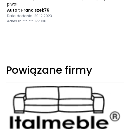
piwa!
Autor: Franciszek76
Data dodania: 29.12.2023
Adres IP: ***.***.122.108
Powiązane firmy