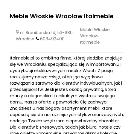
Meble Włoskie Wrocław Italmeble
Meble Włoskie
ul. Braniborska 14, 53-680
Wrocław
Wrocław,
608492400
Italmeble
Italmeble.pl to ambitna firma, której siedziba znajduje
się we Wrocławiu, specjalizująca się w importowaniu i
dystrybucji ekskluzywnych mebli z Włoch. Z pasją
realizujemy naszą misję, oferując wyjątkowe
rozwiązania zarówno dla klientów indywidualnych, jak i
przedsiębiorstw. Jeśli jesteś osobą prywatną, która
marzy o eleganckim i unikalnym wystroju swojego
domu, nasza oferta z pewnością Cię zachwyci.
Znajdziesz u nas bogaty asortyment mebli, które
dopasują się do najróżniejszych stylów aranżacyjnych,
nadając Twoim wnętrzom niepowtarzalny charakter.
Dla klientów biznesowych, takich jak biura, hotele czy
inne obiekty komercyjne, przygotowaliśmy kolekcję