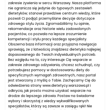
zakresie żywienia w sercu Warszawy. Nasza platforma
nie ogranicza się jedynie do typowych zestawień
dietetyków; stanowi prawdziwe centrum wiedzy, które
pozwoli Ci podjąć przemyślane decyzje dotyczące
zdrowego stylu życia. Zgromadziliśmy tu opinie,
rekomendacje oraz historie wielu zadowolonych
pacjentów, co pozwala na lepsze zrozumienie
kompetencji i stylu pracy każdego specjalisty.
Obszerna baza informacji oraz przyjazna nawigacja
sprawiają, że z łatwością znajdziesz dietetyka najlepiej
dopasowanego do Twoich indywidualnych potrzeb.
Bez względu na to, czy interesuje Cię wsparcie w
zakresie zdrowego odżywiania, chcesz schudnąć, czy
potrzebujesz pomocy w dostosowaniu diety do
specyficznych wymagań zdrowotnych, nasz portal
jest stworzony z myślą o Tobie. Zachęcamy Cię do
odwiedzenia strony www.dietetycy.warszawa.pl i
odkrycia, jak prosto można uzyskać wsparcie na
drodze do lepszego zdrowia. Postaw na świadome
wybory i skorzystaj z wiedzy wykwalifikowanych
specjalistów, którzy są zawsze w zasięgu ręki! Nie