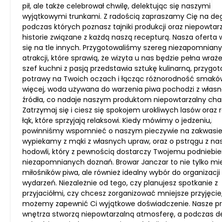
pił, ale także celebrował chwilę, delektując się naszymi
wyjątkowymi trunkami. Z radością zapraszamy Cię na de
podczas których poznasz tajniki produkcji oraz niepowtar
historie związane z każdą naszą recepturą. Nasza oferta 
się na tle innych. Przygotowaliśmy szereg niezapomnian
atrakcji, które sprawią, że wizyta u nas będzie pełna wraż
szef kuchni z pasją przedstawia sztukę kulinarną, przygo
potrawy na Twoich oczach i łącząc różnorodność smakó
więcej, woda używana do warzenia piwa pochodzi z włas
źródła, co nadaje naszym produktom niepowtarzalny char
Zatrzymaj się i ciesz się spokojem urokliwych lasów oraz 
łąk, które sprzyjają relaksowi. Kiedy mówimy o jedzeniu,
powinniśmy wspomnieć o naszym pieczywie na zakwasie,
wypiekamy z mąki z własnych upraw, oraz o pstrągu z na
hodowli, który z pewnością dostarczy Twojemu podniebie
niezapomnianych doznań. Browar Janczar to nie tylko mie
miłośników piwa, ale również idealny wybór do organizacji
wydarzeń. Niezależnie od tego, czy planujesz spotkanie z
przyjaciółmi, czy chcesz zorganizować mniejsze przyjęcie
możemy zapewnić Ci wyjątkowe doświadczenie. Nasze pr
wnętrza stworzą niepowtarzalną atmosferę, a podczas d