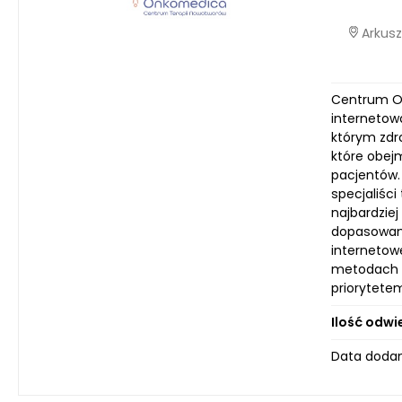
Arkusz
Centrum On
internetow
którym zdr
które obej
pacjentów.
specjaliśc
najbardziej
dopasowaną
internetow
metodach l
priorytete
Ilość odwi
Data dodan