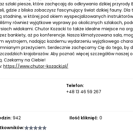
az szlaki piesze, które zachęcają do odkrywania dzikiej przyro
nieli, gdzie z bliska zobaczysz fascynujący świat dzikiej fauny. D
ą stadninę, w której pod okiem wyspecjalizowanych instruktorów
liśmy również wyjątkowe wyprawy po okolicznych szlakach, podc
rsiach widokami. Chutor Kozacki to także idealne miejsce na o
rzez bankiety, aż po konferencje. Nasza klimatyzowana sala, m
m wystrojem, nadając każdemu wydarzeniu wyjątkowego charak
omnianym przeżyciem. Serdecznie zachęcamy Cię do tego, by do
szczadzkich krajobrazów. Aby poznać więcej szczegółów naszej o
ą. Czekamy na Ciebie!
w:
https://www.chutor-kozacki.pl/
Telefon:
+48 13 46 59 267
edzin:
942
Ilość kliknięć:
0
tkowników: