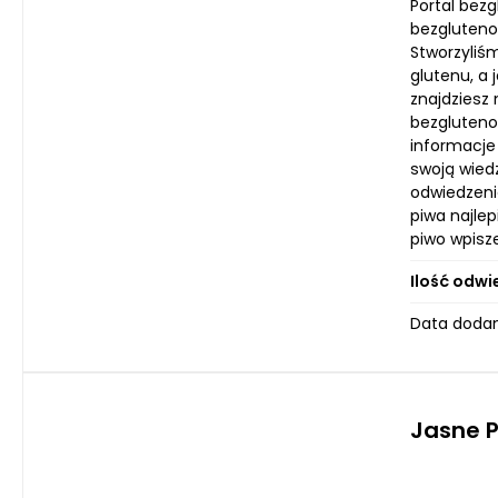
Portal bez
bezgluteno
Stworzyliś
glutenu, a
znajdziesz 
bezgluteno
informacje
swoją wied
odwiedzeni
piwa najle
piwo wpisz
Ilość odwi
Data dodan
Jasne P