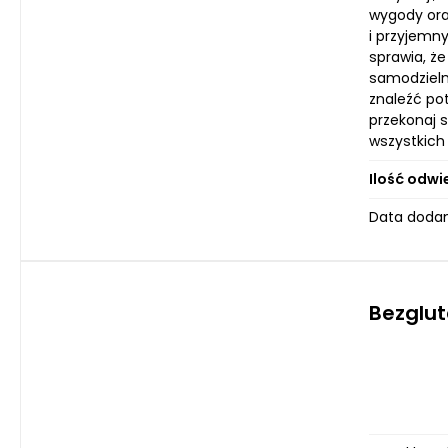
wygody oraz
i przyjemny
sprawia, ż
samodzielne
znaleźć po
przekonaj s
wszystkich 
Ilość odwi
Data dodan
Bezglu