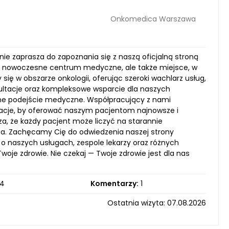
Onkomedica Warszawa
e zaprasza do zapoznania się z naszą oficjalną stroną
o nowoczesne centrum medyczne, ale także miejsce, w
ę w obszarze onkologii, oferując szeroki wachlarz usług,
ultacje oraz kompleksowe wsparcie dla naszych
ne podejście medyczne. Współpracujący z nami
fikacje, by oferować naszym pacjentom najnowsze i
za, że każdy pacjent może liczyć na starannie
ia. Zachęcamy Cię do odwiedzenia naszej strony
o naszych usługach, zespole lekarzy oraz różnych
oje zdrowie. Nie czekaj — Twoje zdrowie jest dla nas
4
Komentarzy:
1
Ostatnia wizyta: 07.08.2026