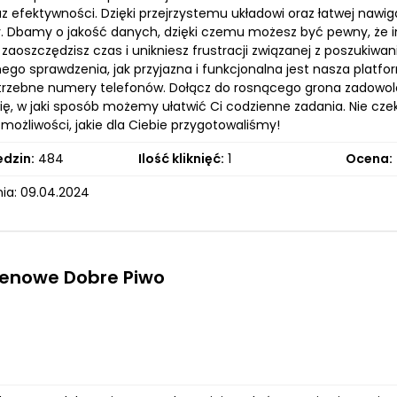
 efektywności. Dzięki przejrzystemu układowi oraz łatwej nawiga
. Dbamy o jakość danych, dzięki czemu możesz być pewny, że inf
e zaoszczędzisz czas i unikniesz frustracji związanej z poszuk
go sprawdzenia, jak przyjazna i funkcjonalna jest nasza platfor
trzebne numery telefonów. Dołącz do rosnącego grona zadowolon
ię, w jaki sposób możemy ułatwić Ci codzienne zadania. Nie czekaj
możliwości, jakie dla Ciebie przygotowaliśmy!
edzin:
484
Ilość kliknięć:
1
Ocena:
ia: 09.04.2024
tenowe Dobre Piwo