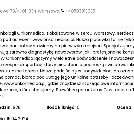
owa 73/4, 01-934 Warszawa,
+48503913935
kologii Onkomedica, zlokalizowane w sercu Warszawy, serdeczni
ą pod adresem www.onkomedica.pl. Nasza placówka to nie tylk
owie pacjentów stawiamy na pierwszym miejscu. Specjalizujemy si
mują zarówno diagnostykę nowotworów, jak i profesjonalne kons
 W Onkomedica łączymy wieloletnie doświadczenie i nowoczes
i to zespół ekspertów, którzy nieustannie podnoszą swoje kwali
 skuteczne terapie. Nasze podejście jest indywidualne, co oznac
 pomoc, biorąc pod uwagę jego unikalne potrzeby i oczekiwan
ej www.onkomedica.pl, gdzie znajdziesz szczegółowe informacje 
eczenia, które stosujemy. Pozwól, że pomożemy Ci w trosce o Tw
m!
edzin:
928
Ilość kliknięć:
0
Ocena:
ia: 15.04.2024