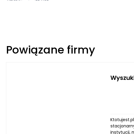
Powiązane firmy
Wyszuk
Ktotujest.
stacjonarn
instytucji,