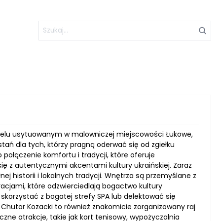
telu usytuowanym w malowniczej miejscowości Łukowe,
stań dla tych, którzy pragną oderwać się od zgiełku
 połączenie komfortu i tradycji, które oferuje
ę z autentycznymi akcentami kultury ukraińskiej. Zaraz
j historii i lokalnych tradycji. Wnętrza są przemyślane z
acjami, które odzwierciedlają bogactwo kultury
 skorzystać z bogatej strefy SPA lub delektować się
 Chutor Kozacki to również znakomicie zorganizowany raj
e atrakcje, takie jak kort tenisowy, wypożyczalnia