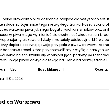
ne-pelne.browar.info.pl to doskonałe miejsce dla wszystkich ent
ę i docenić tajemnice tego niezwykłego trunku. Nasza strona ofe
oces warzenia piwa, jak i jego bogaty wachlarz smaków oraz uni
oneserzy piwa mogą wymieniać się swoimi doświadczeniami, rec
roponujemy ciekawe artykuły i materiały edukacyjne, które z
, którzy dopiero zaczynają swoją przygodę z piwowarstwem. Zach
 z bogactwa treści, które przygotowaliśmy z myślą o naszych u
ozwól sobie na zanurzenie się w pasjonującej podróży po różno
em. Twoje piwne odkrycia czekają na Ciebie na naszej stronie!
edzin:
520
Ilość kliknięć:
1
Ocena:
ia: 15.04.2024
dica Warszawa