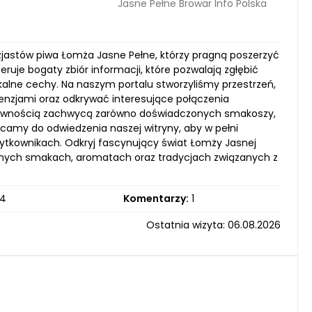
Jasne Pełne Browar Info Polska
uzjastów piwa Łomża Jasne Pełne, którzy pragną poszerzyć
ruje bogaty zbiór informacji, które pozwalają zgłębić
kalne cechy. Na naszym portalu stworzyliśmy przestrzeń,
enzjami oraz odkrywać interesujące połączenia
 pewnością zachwycą zarówno doświadczonych smakoszy,
ęcamy do odwiedzenia naszej witryny, aby w pełni
żytkownikach. Odkryj fascynujący świat Łomży Jasnej
rodnych smakach, aromatach oraz tradycjach związanych z
4
Komentarzy:
1
Ostatnia wizyta: 06.08.2026