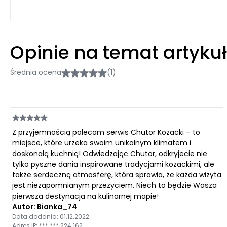
Opinie na temat artyku
Średnia ocena
(1)
Z przyjemnością polecam serwis Chutor Kozacki – to
miejsce, które urzeka swoim unikalnym klimatem i
doskonałą kuchnią! Odwiedzając Chutor, odkryjecie nie
tylko pyszne dania inspirowane tradycjami kozackimi, ale
także serdeczną atmosferę, która sprawia, że każda wizyta
jest niezapomnianym przeżyciem. Niech to będzie Wasza
pierwsza destynacja na kulinarnej mapie!
Autor: Bianka_74
Data dodania: 01.12.2022
Adres IP: ***.***.224.162