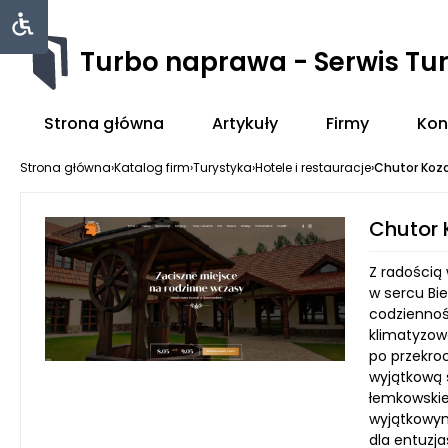
Turbo naprawa - Serwis Tu
Strona główna
Artykuły
Firmy
Kon
Strona główna
›
Katalog firm
›
Turystyka
›
Hotele i restauracje
›
Chutor Koza
Chutor 
Z radością
w sercu Bie
codziennośc
klimatyzow
po przekroc
wyjątkową 
łemkowskiej
wyjątkowym
dla entuzj