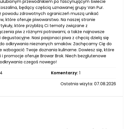
im ulubionym przewodnikiem po fascynującym świecie
oszalina, będący częścią uznawanej grupy Van Pur.
zy z powodu zdrowotnych ograniczeń muszą unikać
 które oferuje piwowarstwo. Na naszej stronie
tykuły, które przybliżą Ci tematy związane z
zenia piw z różnymi potrawami, a także najnowsze
egustacyjne. Nasi pasjonaci piwa z chęcią dzielą się
wać do odkrywania nieznanych smaków. Zachęcamy Cię do
 wzbogacić Twoje doznania kulinarne. Dowiesz się, które
 i promocje oferuje Browar Brok. Niech bezglutenowe
o odkrywania czegoś nowego!
4
Komentarzy:
1
Ostatnia wizyta: 07.08.2026