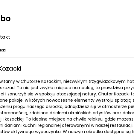
rbo
takt
cki
Kozacki
 witamy w Chutorze Kozackim, niezwykłym trzygwiazdkowym ho
szczad. To nie jest zwykłe miejsce na nocleg; to prawdziwa przy
i i zanurzyć się w spokoju otaczającej natury. Chutor Kozacki to
ane pokoje, w których nowoczesne elementy wystroju splatają si
zeniu progu naszego ośrodka, odnajdziesz się w atmosferze pełne
starannością, zdobione dziełami ukraińskich artystów oraz dekor
 i kozackiej. To idealne miejsce na chwile relaksu, gdzie możesz
i daniami kuchni regionalnej oferowanymi w naszej restauracji.
astów aktywnego wypoczynku. W naszym ośrodku dostępne są liczn