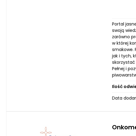
Portal jas
swoją wiedz
zarówno pr
w której k
smakowe. P
jak i tych
skorzystać
Pełnej i p
piwowarstw
Ilość odwi
Data dodan
Onkome