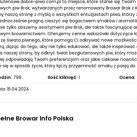
glutenowe.dobre-piwo.com.pl to miejsce, które stanie się Two
wych piw Brok, wytwarzanych przez renomowany Browar Brok z K
my naszą stronę z myślą o wszystkich entuzjastach piwa, któr
 jednocześnie pragną cieszyć się bogactwem smaków i aromatów,
nie tylko obszerny asortyment piw Brok, ale także fascynujące ar
wym browarnictwem. Oferujemy cenne wskazówki dotyczące łąc
 ze świata piwnego, które pomogą Ci odkrywać nowe możliwości d
zą, dążąc do tego, aby nie tylko edukować, ale także inspiro
a naszej strony, by odkryć świat bezglutenowych piw, który może
piej odpowiadają Twoim preferencjom oraz jakie ciekawe nowości
e się w sposób życia, który łączy przyjemność smaku z pasją d
edzin:
799
Ilość kliknięć:
1
Ocena:
ia: 15.04.2024
ełne Browar Info Polska