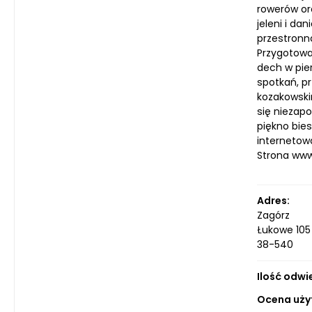
rowerów or
jeleni i da
przestronn
Przygotowa
dech w pie
spotkań, p
kozakowski
się niezap
piękno bie
internetow
Strona ww
Adres:
Zagórz
Łukowe 105
38-540
Ilość odwi
Ocena uży