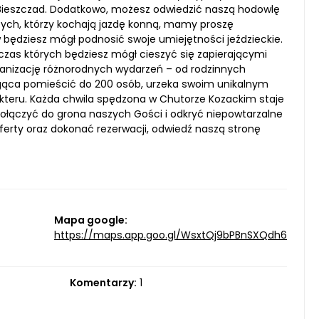
dy Bieszczad. Dodatkowo, możesz odwiedzić naszą hodowlę
la tych, którzy kochają jazdę konną, mamy proszę
 będziesz mógł podnosić swoje umiejętności jeździeckie.
zas których będziesz mógł cieszyć się zapierającymi
rganizację różnorodnych wydarzeń – od rodzinnych
ogąca pomieścić do 200 osób, urzeka swoim unikalnym
teru. Każda chwila spędzona w Chutorze Kozackim staje
łączyć do grona naszych Gości i odkryć niepowtarzalne
ferty oraz dokonać rezerwacji, odwiedź naszą stronę
Mapa google:
https://maps.app.goo.gl/WsxtQj9bPBnSXQdh6
Komentarzy:
1