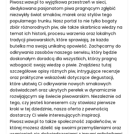
Piwosz.waw.pl to wyjątkowa przestrzeń w sieci,
dedykowana pasjonatom piwa pragnącym zgłębić
niezwykły świat smaków, marek oraz stylów tego
popularnego trunku. Nasz portal to nie tylko bogaty
zbiór różnorodnych piw, ale także skarbnica wiedzy na
temat ich historii, procesu warzenia oraz lokalnych
tradycji piwowarskich, które sprawiają, że każda
butelka ma swoją unikalną opowieść. Zachęcamy do
odkrywania zasobów naszego serwisu, który będzie
doskonałym doradcą dla wszystkich, którzy pragną
wzbogacić swoją wiedzę o piwie. Znajdziesz tutaj
szczegółowe opisy różnych piw, intrygujące recenzje
oraz praktyczne wskazówki dotyczące degustacji,
które ułatwią Ci odkrywanie nowych smakowych
doświadczeń oraz ukrytych perełek w dynamicznie
rozwijającym się świecie piwowarskim. Niezależnie od
tego, czy jesteś koneserem czy stawiasz pierwsze
kroki w tej dziedzinie, nasza oferta z pewnością
dostarczy Ci wiele interesujących inspiracji.
Piwosz.waw.pl to także społeczność zapaleńców, w
której możesz dzielić się swoimi przemyśleniami oraz
wymieniać się doświadczeniami z innymi miłośnikami