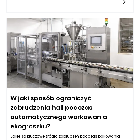
kosztów utrzymania budynku. W praktyce oznacza to nie tylko
redukcję wydatków, ale także skrupulatne monitorowanie
wszystkich aspektów związanych z eksploatacją obiektu. W
ramach swoich obowiązków zarządca ma za zadanie
analizować przyszłe wydatki, planować budżet i śledzić już
poniesione koszty, aby móc wprowadzać skuteczne zmiany.
Współpraca z mieszkańcami, wykonawcami oraz
dostawcami usług pozwala na lepsze negocjowanie
warunków umów, co w dłuższej perspektywie przyczynia się do
zmniejszenia ogólnych kosztów.
W jaki sposób ograniczyć
zabrudzenia hali podczas
automatycznego workowania
ekogroszku?
Jakie są kluczowe źródła zabrudzeń podczas pakowania