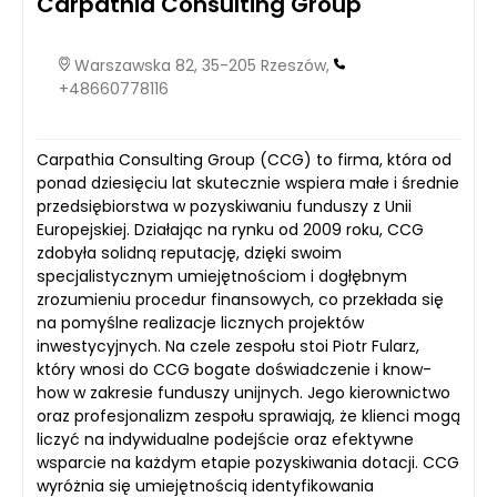
Carpathia Consulting Group
Warszawska 82, 35-205 Rzeszów,
+48660778116
Carpathia Consulting Group (CCG) to firma, która od
ponad dziesięciu lat skutecznie wspiera małe i średnie
przedsiębiorstwa w pozyskiwaniu funduszy z Unii
Europejskiej. Działając na rynku od 2009 roku, CCG
zdobyła solidną reputację, dzięki swoim
specjalistycznym umiejętnościom i dogłębnym
zrozumieniu procedur finansowych, co przekłada się
na pomyślne realizacje licznych projektów
inwestycyjnych. Na czele zespołu stoi Piotr Fularz,
który wnosi do CCG bogate doświadczenie i know-
how w zakresie funduszy unijnych. Jego kierownictwo
oraz profesjonalizm zespołu sprawiają, że klienci mogą
liczyć na indywidualne podejście oraz efektywne
wsparcie na każdym etapie pozyskiwania dotacji. CCG
wyróżnia się umiejętnością identyfikowania