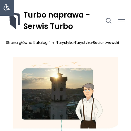
Turbo naprawa -
Serwis Turbo
Strona główna
›
Katalog firm
›
Turystyka
›
Turystyka
›
Baciar Lwowski