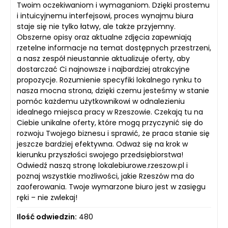
Twoim oczekiwaniom i wymaganiom. Dzięki prostemu
i intuicyjnemu interfejsowi, proces wynajmu biura
staje się nie tylko łatwy, ale także przyjemny.
Obszerne opisy oraz aktualne zdjęcia zapewniają
rzetelne informacje na temat dostępnych przestrzeni,
a nasz zespół nieustannie aktualizuje oferty, aby
dostarczać Ci najnowsze i najbardziej atrakcyjne
propozycje. Rozumienie specyfiki lokalnego rynku to
nasza mocna strona, dzięki czemu jesteśmy w stanie
pomóc każdemu użytkownikowi w odnalezieniu
idealnego miejsca pracy w Rzeszowie. Czekają tu na
Ciebie unikalne oferty, które mogą przyczynić się do
rozwoju Twojego biznesu i sprawić, że praca stanie się
jeszcze bardziej efektywna. Odważ się na krok w
kierunku przyszłości swojego przedsiębiorstwa!
Odwiedź naszą stronę lokalebiurowe.rzeszow.pl i
poznaj wszystkie możliwości, jakie Rzeszów ma do
zaoferowania. Twoje wymarzone biuro jest w zasięgu
ręki – nie zwlekaj!
Ilość odwiedzin:
480