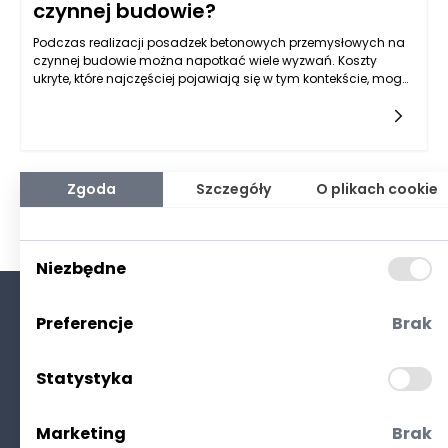
czynnej budowie?
Podczas realizacji posadzek betonowych przemysłowych na
czynnej budowie można napotkać wiele wyzwań. Koszty
ukryte, które najczęściej pojawiają się w tym kontekście, mogą
znacząco wpłynąć na ostateczny budżet
przedsięwzięcia. Przede wszystkim należy zwrócić uwagę na
kwestie związane z tzw. "wymogami technicznymi", które są
ściśle związane z jakością użytych materiałów. W przypadku
posadzek betonowych przemysłowych nieodpowiedni dobór
mieszanki betonowej lub jej niska jakość mogą prowadzić do
Zgoda
Szczegóły
O plikach cookie
konieczności dokonywania poprawek, a nawet całkowitej
wymiany posadzki. W takich sytuacjach dodatkowe koszty
mogą nie tylko obejmować nowe materiały, ale także
związane z pracą specjalistów, których stawki mogą
Niezbędne
wzrosnąć, gdy zajmują się poprawkami w trakcie trwania
budowy.
Preferencje
Brak
O nas
Kontakt
Statystyka
Polityka prywatności
(RODO. Cookies)
Marketing
Brak