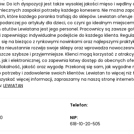
. Do ich dyspozycji jest także wysokiej jakości mięso i wędlin
mlecznych zaspokoi potrzeby każdego konesera. Nie można zap
ych, które każdego poranka trafiają do sklepów. Lewiatan oferu
podarczej po artykuły dla dzieci, co czyni go idealnym miejsc
 atutów Lewiatana jest jego personel. Pracownicy są zawsze go
i zapewniając indywidualne podejście do każdego klienta. Regula
 się na bieżąco z rynkowymi nowinkami oraz najlepszymi prakt
ć ta nieustannie rozwija swoje sklepy oraz wprowadza nowoczesn
eszcze szybsze i przyjemniejsze. Klienci mogą korzystać z atra
, jak i elektronicznej, co zapewnia łatwy dostęp do obecnych of
 lokalność, jakość oraz wygodę. Przekonaj się sam, jak wygodne 
 potrzeby i zadowolenie swoich klientów. Lewiatan to więcej ni
 uzyskać więcej informacji, zapraszamy na naszą stronę intern
w:
LEWIATAN
Telefon:
10
NIP:
618-10-20-505