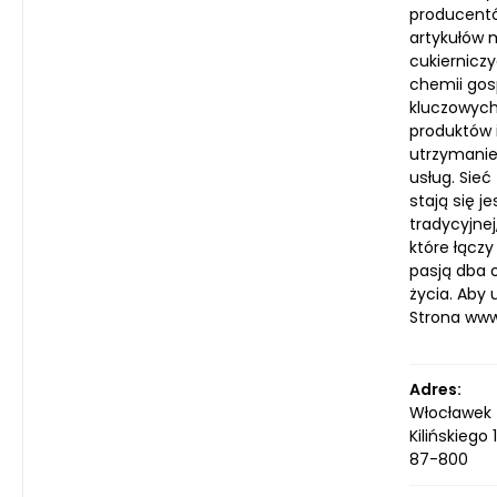
producentów
artykułów 
cukiernicz
chemii gos
kluczowych
produktów 
utrzymanie
usług. Sie
stają się j
tradycyjnej
które łączy
pasją dba o
życia. Aby
Strona ww
Adres:
Włocławek
Kilińskiego 
87-800