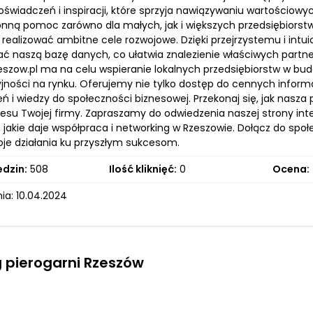
wiadczeń i inspiracji, które sprzyja nawiązywaniu wartościowyc
nną pomoc zarówno dla małych, jak i większych przedsiębiorstw,
 realizować ambitne cele rozwojowe. Dzięki przejrzystemu i int
ać naszą bazę danych, co ułatwia znalezienie właściwych partne
eszow.pl ma na celu wspieranie lokalnych przedsiębiorstw w bud
jności na rynku. Oferujemy nie tylko dostęp do cennych informa
ń i wiedzy do społeczności biznesowej. Przekonaj się, jak nasza
esu Twojej firmy. Zapraszamy do odwiedzenia naszej strony inte
 jakie daje współpraca i networking w Rzeszowie. Dołącz do społ
woje działania ku przyszłym sukcesom.
edzin:
508
Ilość kliknięć:
0
Ocena:
ia: 10.04.2024
 pierogarni Rzeszów