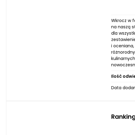
Wkrocz w f
na naszą s
dla wszystk
zestawienie
i oceniana
różnorodny
kulinarnych
nowoczesny
Ilość odwi
Data dodan
Ranking