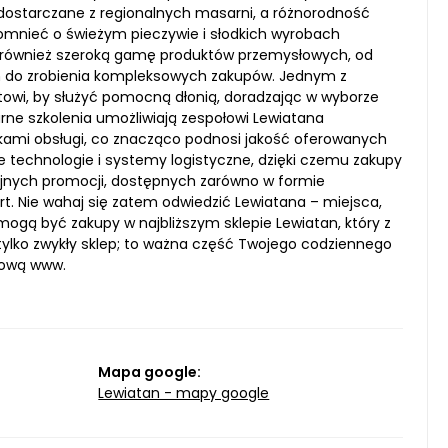
y dostarczane z regionalnych masarni, a różnorodność
omnieć o świeżym pieczywie i słodkich wyrobach
je również szeroką gamę produktów przemysłowych, od
em do zrobienia kompleksowych zakupów. Jednym z
towi, by służyć pomocną dłonią, doradzając w wyborze
rne szkolenia umożliwiają zespołowi Lewiatana
ykami obsługi, co znacząco podnosi jakość oferowanych
e technologie i systemy logistyczne, dzięki czemu zakupy
kcyjnych promocji, dostępnych zarówno w formie
ert. Nie wahaj się zatem odwiedzić Lewiatana – miejsca,
mogą być zakupy w najbliższym sklepie Lewiatan, który z
ż tylko zwykły sklep; to ważna część Twojego codziennego
etową www.
Mapa google:
Lewiatan - mapy google