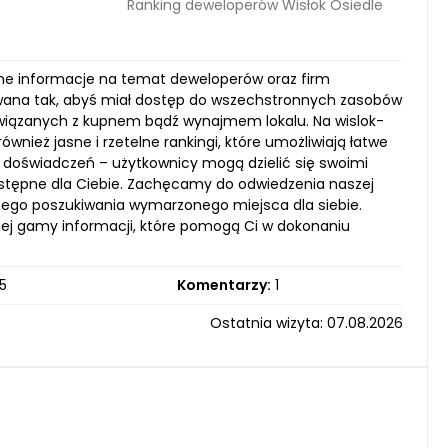
Ranking deweloperów Wisłok Osiedle
enne informacje na temat deweloperów oraz firm
owana tak, abyś miał dostęp do wszechstronnych zasobów
 związanych z kupnem bądź wynajmem lokalu. Na wislok-
również jasne i rzetelne rankingi, które umożliwiają łatwe
 doświadczeń – użytkownicy mogą dzielić się swoimi
stępne dla Ciebie. Zachęcamy do odwiedzenia naszej
znego poszukiwania wymarzonego miejsca dla siebie.
kiej gamy informacji, które pomogą Ci w dokonaniu
5
Komentarzy:
1
Ostatnia wizyta: 07.08.2026