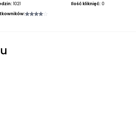
edzin:
1021
Ilość kliknięć:
0
tkowników:
łu