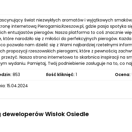
ascynujący świat niezwykłych aromatów i wyjątkowych smaków, 
tronę internetową Pierogarnia.Rzeszow.pl, gdzie pasja spotyka 
ich entuzjastów pierogów. Nasza platforma to coś znacznie więce
, które narodziło się z miłości do perfekcyjnych pierogów. Każd
, co pozwala nam dzielić się z Wami najbardziej rzetelnymi in
ch propozycji rzeszowskich pierogarni, które z pewnością zach
 przeżyć. Nasza strona internetowa to skarbnica inspiracji na 
m wydaniu. Pamiętaj, Twój podniebienie zasługuje na to, co najl
edzin:
853
Ilość kliknięć:
1
Ocena:
ia: 15.04.2024
 deweloperów Wisłok Osiedle