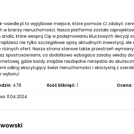
lok-osiedle.pl to wyjątkowe miejsce, które pomoże Ci zdobyć c
ch w branży nieruchomości. Nasza platforma została zaprojekt
ch analiz, które wesprą Cię w podejmowaniu kluczowych decyzji
znajdziesz nie tylko szczegółowe opisy aktualnych inwestycji, ale 
 różnych ofert. Nasza strona stanowi także przestrzeń wymiany
raz spostrzeżeniami, co dodatkowo wzbogaca zasoby wiedzy do
ternetowej, gdzie każdy znajdzie niezbędne narzędzia do skutec
mi odkryj ekscytujący świat nieruchomości i skorzystaj z szero
o wyboru!
edzin:
478
Ilość kliknięć:
1
Ocena:
a: 11.04.2024
Lwowski