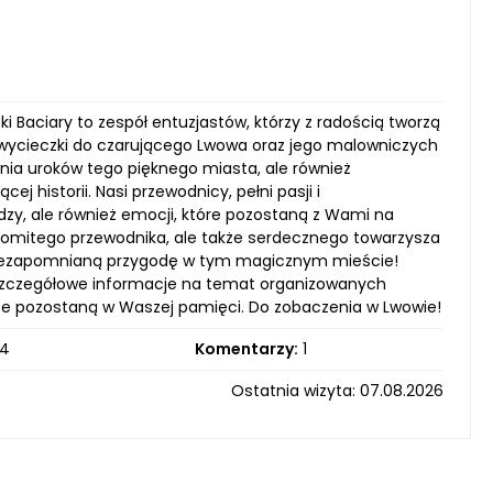
i Baciary to zespół entuzjastów, którzy z radością tworzą
 wycieczki do czarującego Lwowa oraz jego malowniczych
ania uroków tego pięknego miasta, ale również
j historii. Nasi przewodnicy, pełni pasji i
dzy, ale również emocji, które pozostaną z Wami na
nakomitego przewodnika, ale także serdecznego towarzysza
a niezapomnianą przygodę w tym magicznym mieście!
 szczegółowe informacje na temat organizowanych
sze pozostaną w Waszej pamięci. Do zobaczenia w Lwowie!
4
Komentarzy:
1
Ostatnia wizyta: 07.08.2026