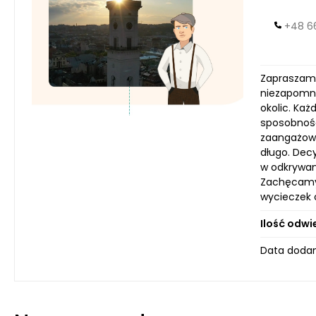
+48 6
Zapraszamy 
niezapomni
okolic. Każ
sposobność 
zaangażowa
długo. Dec
w odkrywan
Zachęcamy 
wycieczek 
Ilość odwi
Data dodan