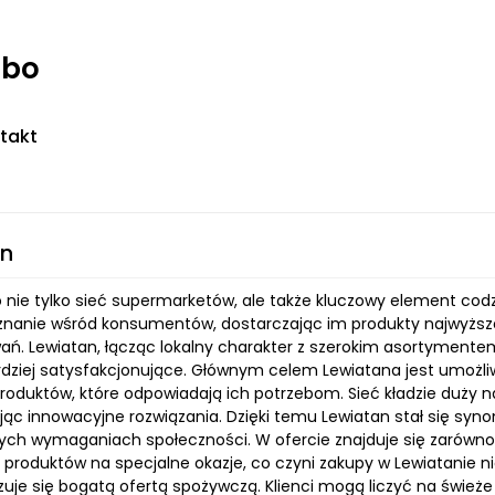
rbo
takt
an
o nie tylko sieć supermarketów, ale także kluczowy element codz
nanie wśród konsumentów, dostarczając im produkty najwyższej 
ań. Lewiatan, łącząc lokalny charakter z szerokim asortymentem, 
rdziej satysfakcjonujące. Głównym celem Lewiatana jest umożli
roduktów, które odpowiadają ich potrzebom. Sieć kładzie duży na
ąc innowacyjne rozwiązania. Dzięki temu Lewiatan stał się syno
ych wymaganiach społeczności. W ofercie znajduje się zarówn
k i produktów na specjalne okazje, co czyni zakupy w Lewiatani
zuje się bogatą ofertą spożywczą. Klienci mogą liczyć na śwież