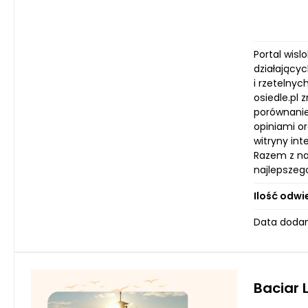
Portal wis
działający
i rzetelny
osiedle.pl 
porównanie
opiniami o
witryny in
Razem z na
najlepszeg
Ilość odwi
Data dodani
Baciar 