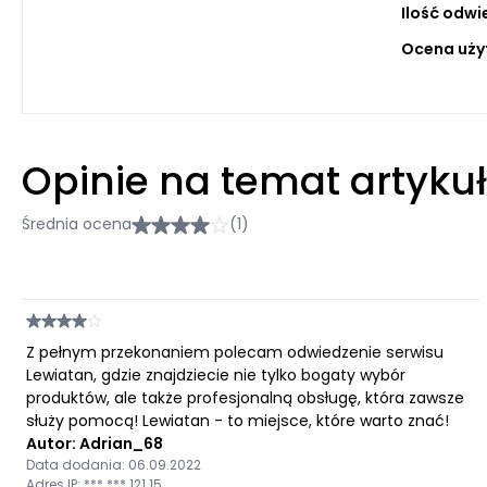
Ilość odwi
Ocena uży
Opinie na temat artyku
Średnia ocena
(1)
Z pełnym przekonaniem polecam odwiedzenie serwisu
Lewiatan, gdzie znajdziecie nie tylko bogaty wybór
produktów, ale także profesjonalną obsługę, która zawsze
służy pomocą! Lewiatan - to miejsce, które warto znać!
Autor: Adrian_68
Data dodania: 06.09.2022
Adres IP: ***.***.121.15