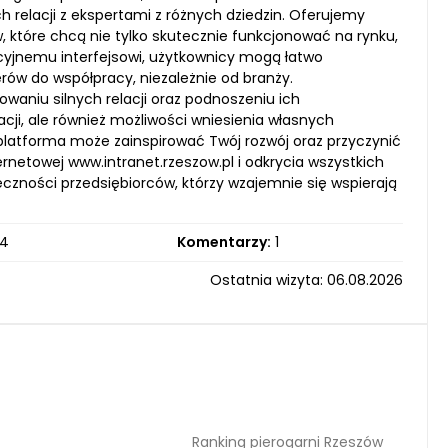
h relacji z ekspertami z różnych dziedzin. Oferujemy
 które chcą nie tylko skutecznie funkcjonować na rynku,
uicyjnemu interfejsowi, użytkownicy mogą łatwo
rów do współpracy, niezależnie od branży.
owaniu silnych relacji oraz podnoszeniu ich
cji, ale również możliwości wniesienia własnych
 platforma może zainspirować Twój rozwój oraz przyczynić
rnetowej www.intranet.rzeszow.pl i odkrycia wszystkich
eczności przedsiębiorców, którzy wzajemnie się wspierają
4
Komentarzy:
1
Ostatnia wizyta: 06.08.2026
Ranking pierogarni Rzeszów