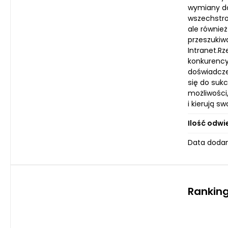
wymiany doś
wszechstro
ale również
przeszukiw
Intranet.Rz
konkurency
doświadcze
się do sukc
możliwości,
i kierują s
Ilość odwi
Data dodan
Ranking