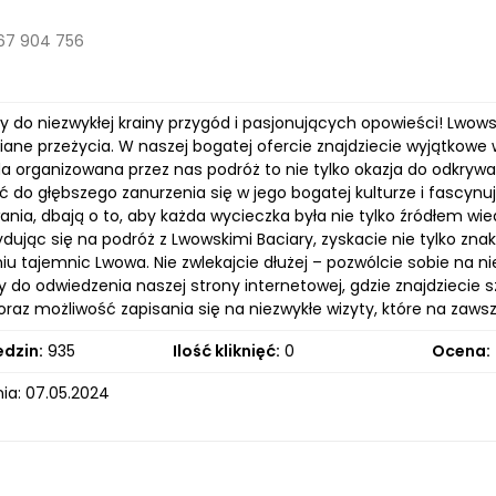
67 904 756
do niezwykłej krainy przygód i pasjonujących opowieści! Lwowsk
ane przeżycia. W naszej bogatej ofercie znajdziecie wyjątkowe
da organizowana przez nas podróż to nie tylko okazja do odkryw
do głębszego zanurzenia się w jego bogatej kulturze i fascynujące
nia, dbają o to, aby każda wycieczka była nie tylko źródłem wie
ydując się na podróż z Lwowskimi Baciary, zyskacie nie tylko z
iu tajemnic Lwowa. Nie zwlekajcie dłużej – pozwólcie sobie n
do odwiedzenia naszej strony internetowej, gdzie znajdziecie
oraz możliwość zapisania się na niezwykłe wizyty, które na zaw
edzin:
935
Ilość kliknięć:
0
Ocena:
ia: 07.05.2024