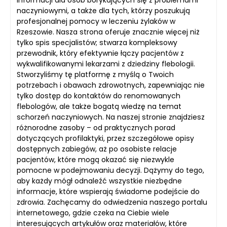
informacji dla osób borykających się z problemami
naczyniowymi, a także dla tych, którzy poszukują
profesjonalnej pomocy w leczeniu żylaków w
Rzeszowie. Nasza strona oferuje znacznie więcej niż
tylko spis specjalistów; stwarza kompleksowy
przewodnik, który efektywnie łączy pacjentów z
wykwalifikowanymi lekarzami z dziedziny flebologii.
Stworzyliśmy tę platformę z myślą o Twoich
potrzebach i obawach zdrowotnych, zapewniając nie
tylko dostęp do kontaktów do renomowanych
flebologów, ale także bogatą wiedzę na temat
schorzeń naczyniowych. Na naszej stronie znajdziesz
różnorodne zasoby – od praktycznych porad
dotyczących profilaktyki, przez szczegółowe opisy
dostępnych zabiegów, aż po osobiste relacje
pacjentów, które mogą okazać się niezwykle
pomocne w podejmowaniu decyzji. Dążymy do tego,
aby każdy mógł odnaleźć wszystkie niezbędne
informacje, które wspierają świadome podejście do
zdrowia. Zachęcamy do odwiedzenia naszego portalu
internetowego, gdzie czeka na Ciebie wiele
interesujących artykułów oraz materiałów, które