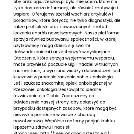
aby onkologia.rzeszow.pl było miejscem, które nie
tylko dostarcza informacji, ale również motywuje i
wspiera. Oferujemy szeroki wachlarz artykułów i
poradników, które dotyczą nie tylko diagnostyki, ale
także profilaktyki oraz nowoczesnych metod
leczenia chorób nowotworowych. Nasza platforma
sprzyja również budowaniu społeczności, w której
użytkownicy mogą dzielić się swoimi
doświadczeniami i uczestniczyć w dyskusjach.
Otoczenie, które sprzyja wzajemnemu wsparciu,
może przynieść poczucie ulgi i nadziei w trudnych
momentach, a wymiana wiedzy i doświadczeń jest
kluczowa w procesie radzenia sobie z onkologią.
Jeśli szukasz znakomitej opieki onkologicznej w
Rzeszowie, onkologia.rzeszow.pl to idealne
rozwiązanie dla Ciebie. Zapraszamy do
odwiedzenia naszej strony, aby dołączyć do
przypadku dostępnych zasobów, które mogą być
niezwykle pomocne w walce z chorobą
nowotworową. Wspólnie możemy podjąć krok ku
lepszemu zdrowiu i nadziei!
Strona www:
http://www.onkologia.rzeszow.pl/