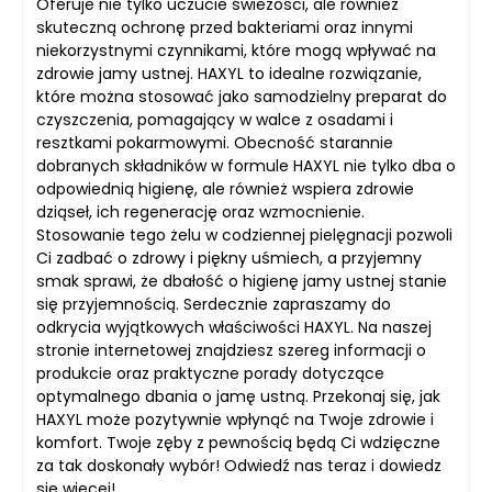
Oferuje nie tylko uczucie świeżości, ale również
skuteczną ochronę przed bakteriami oraz innymi
niekorzystnymi czynnikami, które mogą wpływać na
zdrowie jamy ustnej. HAXYL to idealne rozwiązanie,
które można stosować jako samodzielny preparat do
czyszczenia, pomagający w walce z osadami i
resztkami pokarmowymi. Obecność starannie
dobranych składników w formule HAXYL nie tylko dba o
odpowiednią higienę, ale również wspiera zdrowie
dziąseł, ich regenerację oraz wzmocnienie.
Stosowanie tego żelu w codziennej pielęgnacji pozwoli
Ci zadbać o zdrowy i piękny uśmiech, a przyjemny
smak sprawi, że dbałość o higienę jamy ustnej stanie
się przyjemnością. Serdecznie zapraszamy do
odkrycia wyjątkowych właściwości HAXYL. Na naszej
stronie internetowej znajdziesz szereg informacji o
produkcie oraz praktyczne porady dotyczące
optymalnego dbania o jamę ustną. Przekonaj się, jak
HAXYL może pozytywnie wpłynąć na Twoje zdrowie i
komfort. Twoje zęby z pewnością będą Ci wdzięczne
za tak doskonały wybór! Odwiedź nas teraz i dowiedz
się więcej!