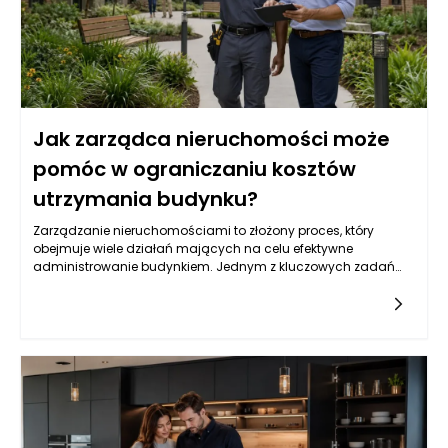
Jak zarządca nieruchomości może
pomóc w ograniczaniu kosztów
utrzymania budynku?
Zarządzanie nieruchomościami to złożony proces, który
obejmuje wiele działań mających na celu efektywne
administrowanie budynkiem. Jednym z kluczowych zadań
zarządcy nieruchomości jest oczywiście ograniczanie
kosztów utrzymania budynku. W praktyce oznacza to nie tylko
redukcję wydatków, ale także skrupulatne monitorowanie
wszystkich aspektów związanych z eksploatacją obiektu. W
ramach swoich obowiązków zarządca ma za zadanie
analizować przyszłe wydatki, planować budżet i śledzić już
poniesione koszty, aby móc wprowadzać skuteczne zmiany.
Współpraca z mieszkańcami, wykonawcami oraz
dostawcami usług pozwala na lepsze negocjowanie
warunków umów, co w dłuższej perspektywie przyczynia się do