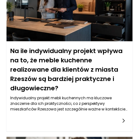
zmniejszenia ogólnych kosztów.
Na ile indywidualny projekt wpływa
na to, że meble kuchenne
realizowane dla klientów z miasta
Rzeszów są bardziej praktyczne i
długowieczne?
Indywidualny projekt mebli kuchennych ma kluczowe
znaczenie dla ich praktyczności, co z perspektywy
mieszkańców Rzeszowa jest szczególnie ważne w kontekście
różnorodności przestrzeni i stylów aranżacyjnych, które można
zaobserwować w tym regionie. W Rzeszowie, gdzie wielkość
kuchni może się znacznie różnić w zależności od typu
nieruchomości, indywidualne podejście do projektowania
mebli jest nie tylko korzystne, ale wręcz niezbędne.