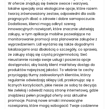
W ofercie znajdują się świeże owoce i warzywa,
lokalne specjały oraz ekologiczne opcje, które razem
tworzą zrównoważony zestaw, odpowiedni dla osób
pragnących dbać o zdrowie i dobre samopoczucie.
Dodatkowo, klienci mogą odkryć szereg
innowacyjnych rozwiązań, które znacznie ułatwiają
zakupy, w tym aplikacje mobilne pozwalające na
monitorowanie promocji oraz planowanie zakupów z
wyprzedzeniem. Lidl wyróżnia się także dogodnymi
lokalizacjami oraz dbałością o szczegóły, co sprawia,
że zakupy stają się czystą przyjemnością. Sieć
nieustannie rozwija swoje usługi i poszerza opcje
dostępności, aby każdy klient miał łatwy dostęp do
produktów najwyższej jakości. To właśnie te cechy
przyciągają tłumy zadowolonych klientów, którzy
regularnie odwiedzają sklepy Lidl, przekonując się o
licznych korzyściach, jakie niesie ze sobą ta decyzja.
Nie zwlekaj i odwiedź naszą stronę internetową, gdzie
znajdziesz pełen przegląd oferty oraz aktualne
promocje. Poznaj nowe smaki i innowacyjne
rozwiązania, które mogą wzbogacić Twoje codzienne