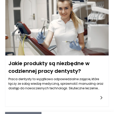
Dostosowanie mebli do konkretnego układu pomieszczeń
pozwala na maksymalne wykorzystanie dostępnej przestrzeni,
co zwiększa komfort użytkowania. W przypadku
standardowych rozwiązań istnieje ryzyko, że nie będą one
idealnie pasować do nietypowych kształtów i wymiarów
kuchni, co może prowadzić do nieefektywnego wykorzystania
miejsca oraz ograniczeniom w swobodnym poruszaniu się po
pomieszczeniu.
Jakie produkty są niezbędne w
codziennej pracy dentysty?
Praca dentysty to wyjątkowo odpowiedzialne zajęcie, które
łączy ze sobą wiedzę medyczną, sprawność manualną oraz
dostęp do nowoczesnych technologii. Skuteczne leczenie
pacjentów i zapewnienie im komfortu jest możliwe wyłącznie
wtedy, gdy gabinet wyposażony jest w najwyższej jakości
produkty dla stomatologii. Każdy dzień w gabinecie
dentystycznym to dziesiątki zabiegów i konsultacji, z których
każdy wymaga innego podejścia i dostosowania narzędzi