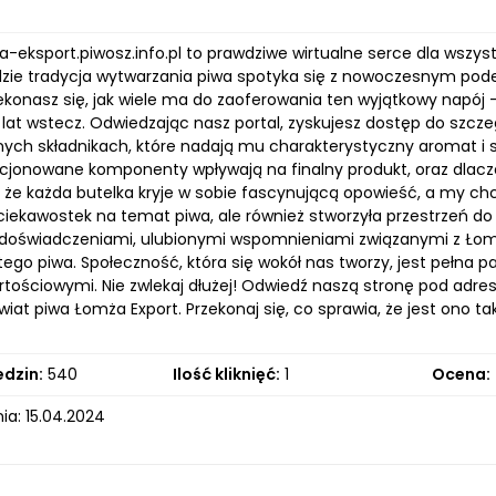
a-eksport.piwosz.info.pl to prawdziwe wirtualne serce dla wszys
dzie tradycja wytwarzania piwa spotyka się z nowoczesnym pode
zekonasz się, jak wiele ma do zaoferowania ten wyjątkowy napój 
 lat wstecz. Odwiedzając nasz portal, zyskujesz dostęp do szcz
lnych składnikach, które nadają mu charakterystyczny aromat i s
kcjonowane komponenty wpływają na finalny produkt, oraz dlac
, że każda butelka kryje w sobie fascynującą opowieść, a my ch
ciekawostek na temat piwa, ale również stworzyła przestrzeń do 
 doświadczeniami, ulubionymi wspomnieniami związanymi z Łomż
ego piwa. Społeczność, która się wokół nas tworzy, jest pełna p
rtościowymi. Nie zwlekaj dłużej! Odwiedź naszą stronę pod adre
wiat piwa Łomża Export. Przekonaj się, co sprawia, że jest ono t
edzin:
540
Ilość kliknięć:
1
Ocena:
ia: 15.04.2024