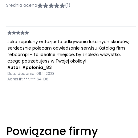
Średnia ocena
(1)
Jako zapalony entuzjasta odkrywania lokalnych skarbów,
serdecznie polecam odwiedzanie serwisu Katalog firm
febcompl – to idealne miejsce, by znaleźć wszystko,
czego potrzebujesz w Twojej okolicy!
Autor: Apolonia_83
Data dodania: 06.11.2023
Adres IP: ***.***.64.136
Powiązane firmy