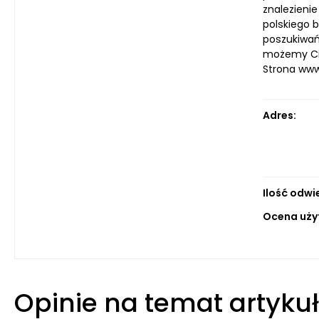
znalezienie
polskiego b
poszukiwań 
możemy Ci 
Strona ww
Adres:
Ilość odwi
Ocena uży
Opinie na temat artyku