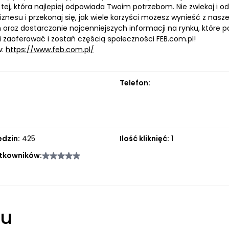
 tej, która najlepiej odpowiada Twoim potrzebom. Nie zwlekaj i 
iznesu i przekonaj się, jak wiele korzyści możesz wynieść z nas
oraz dostarczanie najcenniejszych informacji na rynku, które po
zaoferować i zostań częścią społeczności FEB.com.pl!
w:
https://www.feb.com.pl/
Telefon:
edzin:
425
Ilość kliknięć:
1
tkowników:
łu