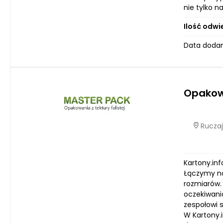
nie tylko n
Ilość odwi
Data dodan
Opakow
Ruczaj
Kartony.in
Łączymy no
rozmiarów. 
oczekiwani
zespołowi 
W Kartony.i