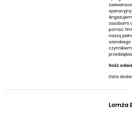
zaawansowa
operacyjnyc
Angażujemy 
zasobami o
pomóc firm
naszą pełn
szerokiego
czynnikiem
przedsiębi
Ilość odwi
Data dodan
Lomża E