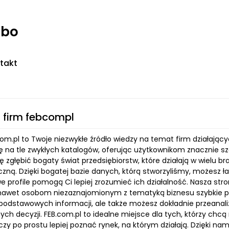
rbo
takt
 firm febcompl
com.pl to Twoje niezwykłe źródło wiedzy na temat firm działają
ę na tle zwykłych katalogów, oferując użytkownikom znacznie sze
 zgłębić bogaty świat przedsiębiorstw, które działają w wielu br
zną. Dzięki bogatej bazie danych, którą stworzyliśmy, możesz łat
 profile pomogą Ci lepiej zrozumieć ich działalność. Nasza stro
nawet osobom niezaznajomionym z tematyką biznesu szybkie poru
podstawowych informacji, ale także możesz dokładnie przeanali
ych decyzji. FEB.com.pl to idealne miejsce dla tych, którzy ch
zy po prostu lepiej poznać rynek, na którym działają. Dzięki n