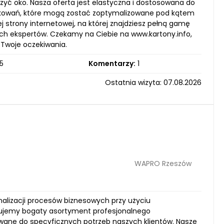
zyć oko. Nasza oferta jest elastyczna i dostosowana do
pakowań, które mogą zostać zoptymalizowane pod kątem
trony internetowej, na której znajdziesz pełną gamę
ch ekspertów. Czekamy na Ciebie na www.kartony.info,
 Twoje oczekiwania.
5
Komentarzy:
1
Ostatnia wizyta: 07.08.2026
WAPRO Rzeszów
malizacji procesów biznesowych przy użyciu
rujemy bogaty asortyment profesjonalnego
ane do specyficznych potrzeb naszych klientów. Nasze