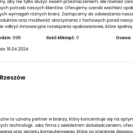
y, aby nie tylko służyć swoim przeznaczeniem, ale również cies
nych potrzeb naszych klientów. Oferujemy szeroki wachlarz o
ych wymagań różnych branż. Zachęcamy do odwiedzenia naszej s
oduktów oraz możliwość skorzystania z fachowych porad naszy
ie odkryć innowacyjne rozwiązania opakowaniowe, które spełnią
edzin:
698
Ilość kliknięć:
0
Ocena:
ia: 16.04.2024
Rzeszów
zów to uznany partner w branży, który koncentruje się na opty
ch technologii. Jako firma z wieloletnim doświadczeniem, ofe
ania oraz sprzętu komputerowego, które są starannie dopasow