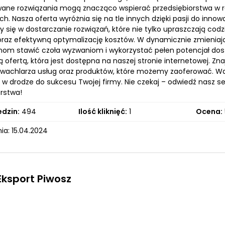
ne rozwiązania mogą znacząco wspierać przedsiębiorstwa w rea
h. Nasza oferta wyróżnia się na tle innych dzięki pasji do inn
się w dostarczanie rozwiązań, które nie tylko upraszczają codz
raz efektywną optymalizację kosztów. W dynamicznie zmieniając
om stawić czoła wyzwaniom i wykorzystać pełen potencjał dos
ą ofertą, która jest dostępna na naszej stronie internetowej. 
 wachlarza usług oraz produktów, które możemy zaoferować. W
 w drodze do sukcesu Twojej firmy. Nie czekaj – odwiedź nasz se
orstwa!
edzin:
494
Ilość kliknięć:
1
Ocena:
ia: 15.04.2024
ksport Piwosz