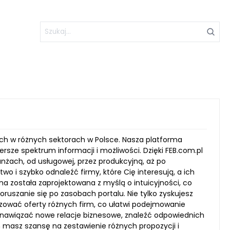
cych w różnych sektorach w Polsce. Nasza platforma
rsze spektrum informacji i możliwości. Dzięki FEB.com.pl
anżach, od usługowej, przez produkcyjną, aż po
wo i szybko odnaleźć firmy, które Cię interesują, a ich
na została zaprojektowana z myślą o intuicyjności, co
szanie się po zasobach portalu. Nie tylko zyskujesz
zować oferty różnych firm, co ułatwi podejmowanie
cą nawiązać nowe relacje biznesowe, znaleźć odpowiednich
am masz szansę na zestawienie różnych propozycji i