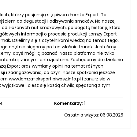
tkich, którzy pasjonują się piwem Łomża Export. To
jściem do degustacji i odkrywania smaków. Na naszej
- od złożonych nut smakowych, po bogatą historię, która
egółowych informacji o procesie produkcji Łomży Export
mak. Dzielimy się z czytelnikami wiedzą na temat tego,
zego chętnie sięgamy po ten właśnie trunek. Jesteśmy
cemy, abyś mógł ją poznać. Nasza platforma nie tylko
interakcji z innymi entuzjastami. Zachęcamy do dzielenia
ą Export oraz wymiany opinii na temat różnych
asji i zaangażowania, co czyni nasze spotkania jeszcze
sem www.lomza-eksport.piwosz.info.pl i zanurz się w
ak wyjątkowe i ciesz się każdą chwilą spędzoną z tym
4
Komentarzy:
1
Ostatnia wizyta: 06.08.2026