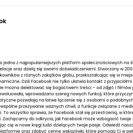
ok
o jedna z najpopularniejszych platform społecznościowych na świ
relacje oraz dzielą się swoimi doświadczeniami. Stworzony w 200
kowników z różnych zakątków globu, przekształcając się w miejsce
namiczne. Dziś Facebook nie tylko ułatwia kontakt z przyjaciółmi
zie można delektować się bogactwem treści – od zdjęć i filmów 
woluowała, wprowadzano szereg nowych funkcji, które przyczyniły
tyczne pozwalają na łatwe łączenie się z osobami o podobnyc
i wspólne przeżywanie ważnych chwil, a funkcje związane z med
. To wszystko sprawia, że Facebook stał się przestrzenią, w któ
. Zachęcamy do odkrycia, jak Facebook może wzbogacić twoje życ
c cię w nowe kręgi ludzi dzielących twoje pasje. Odwiedź naszą
platformie oraz zdobyć cenne wskazówki, które pomogą Ci w pełn