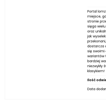
Portal lomz
miejsce, g
stronie pr
sięga wielu
oraz unika
jak wysele
przekonani
dostarcza 
się swoimi
wariantów t
bardziej wa
niezwykły ś
klasykiem!
Ilość odwi
Data dodan