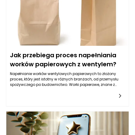
warunków umów, co w dłuższej perspektywie przyczynia się do
zmniejszenia ogólnych kosztów.
Jak przebiega proces napełniania
worków papierowych z wentylem?
Napełnianie worków wentylowych papierowych to złożony
proces, który jest istotny w różnych branżach, od przemysłu
spożywczego po budownictwo. Worki papierowe, znane z
ekologicznych właściwości i możliwości recyklingu, stały się
popularnym wyborem dla producentów, którzy poszukują
skutecznych rozwiązań pakowania. Proces napełniania tych
worków odbywa się poprzez wyspecjalizowane maszyny i
technologie, które zapewniają efektywność oraz minimalizację
strat materiału. Cały proces można podzielić na kilka
kluczowych etapów, które gwarantują, że worki papierowe są
odpowiednio napełnione, zamknięte i gotowe do transportu.