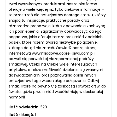
tymi wyszukanymi produktami. Nasza platforma
oferuje o wiele więcej niż tylko ciekawe informacje –
to przestrzeń dla entuzjastów dobrego smaku, którzy
znajdą tu inspiracje, praktyczne porady oraz
różnorodne propozycje, które z pewnością zachwycą
ich podniebienia. Zapraszamy doświadczyć całego
bogactwa, jakie oferuje Łomża oraz miód z polskich
pasiek, które razem tworzą niezwykłe połączenie,
którego dotąd nie znałeś. Odwiedź naszą stronę
internetową www.miodowe.dobre-piwo.com.pl i
pozwól się porwać tej niezapomnianej podróży
smakowej. Czeka na Ciebie wiele interesujących
artykułów, a także możliwość dzielenia się własnymi
doświadczeniami oraz poznawania opinii innych
entuzjastów tego wspaniałego połączenia. Odkryj
smaki, które na pewno Cię zaskoczą i otwórz drzwi do
świata, gdzie piwo i miód współistnieją w doskonałej
harmonii.
Ilość odwiedzin:
520
Ilość kliknięć:
1