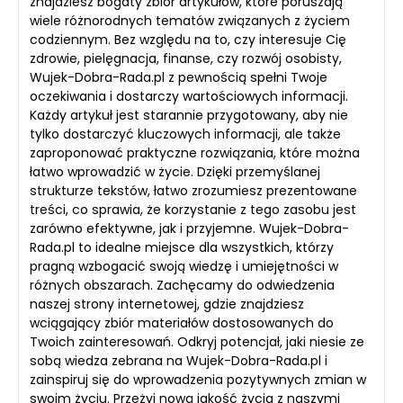
znajdziesz bogaty zbiór artykułów, które poruszają
wiele różnorodnych tematów związanych z życiem
codziennym. Bez względu na to, czy interesuje Cię
zdrowie, pielęgnacja, finanse, czy rozwój osobisty,
Wujek-Dobra-Rada.pl z pewnością spełni Twoje
oczekiwania i dostarczy wartościowych informacji.
Każdy artykuł jest starannie przygotowany, aby nie
tylko dostarczyć kluczowych informacji, ale także
zaproponować praktyczne rozwiązania, które można
łatwo wprowadzić w życie. Dzięki przemyślanej
strukturze tekstów, łatwo zrozumiesz prezentowane
treści, co sprawia, że korzystanie z tego zasobu jest
zarówno efektywne, jak i przyjemne. Wujek-Dobra-
Rada.pl to idealne miejsce dla wszystkich, którzy
pragną wzbogacić swoją wiedzę i umiejętności w
różnych obszarach. Zachęcamy do odwiedzenia
naszej strony internetowej, gdzie znajdziesz
wciągający zbiór materiałów dostosowanych do
Twoich zainteresowań. Odkryj potencjał, jaki niesie ze
sobą wiedza zebrana na Wujek-Dobra-Rada.pl i
zainspiruj się do wprowadzenia pozytywnych zmian w
swoim życiu. Przeżyj nową jakość życia z naszymi