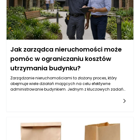
Jak zarządca nieruchomości może
pomóc w ograniczaniu kosztów
utrzymania budynku?
Zarządzanie nieruchomościami to złożony proces, który
obejmuje wiele działań mających na celu efektywne
administrowanie budynkiem. Jednym z kluczowych zadań
zarządcy nieruchomości jest oczywiście ograniczanie
kosztów utrzymania budynku. W praktyce oznacza to nie tylko
redukcję wydatków, ale także skrupulatne monitorowanie
wszystkich aspektów związanych z eksploatacją obiektu. W
ramach swoich obowiązków zarządca ma za zadanie
analizować przyszłe wydatki, planować budżet i śledzić już
poniesione koszty, aby móc wprowadzać skuteczne zmiany.
Współpraca z mieszkańcami, wykonawcami oraz
dostawcami usług pozwala na lepsze negocjowanie