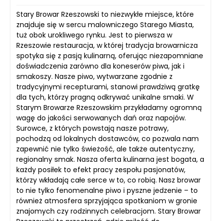
Stary Browar Rzeszowski to niezwykłe miejsce, które
znajduje się w sercu malowniczego Starego Miasta,
tuż obok urokliwego rynku. Jest to pierwsza w
Rzeszowie restauracja, w której tradycja browarnicza
spotyka się z pasją kulinarną, oferując niezapomniane
doświadczenia zarówno dla koneserów piwa, jak i
smakoszy. Nasze piwo, wytwarzane zgodnie z
tradycyjnymi recepturami, stanowi prawdziwą gratkę
dla tych, którzy pragną odkrywać unikalne smaki. W
Starym Browarze Rzeszowskim przykładamy ogromną
wagę do jakości serwowanych dań oraz napojów.
Surowce, z których powstają nasze potrawy,
pochodzą od lokalnych dostawców, co pozwala nam
zapewnić nie tylko świeżość, ale także autentyczny,
regionalny smak. Nasza oferta kulinarna jest bogata, a
każdy posiłek to efekt pracy zespołu pasjonatów,
którzy wkładają całe serce w to, co robią. Nasz browar
to nie tylko fenomenalne piwo i pyszne jedzenie – to
również atmosfera sprzyjająca spotkaniom w gronie
znajomych czy rodzinnych celebracjom. Stary Browar