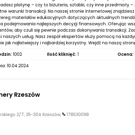
iadasz platynę – czy to biżuteria, sztabki, czy inne przedmioty
tne warunki transakcji. Na naszej stronie internetowej znajdzies
szereg materiałów edukacyjnych dotyczących aktualnych trendów
la podejmowania najlepszych decyzji finansowych. Oferując ws
ientów, aby czuli się pewnie podczas dokonywania transakcji. 
ści naszych usług. Nasz zespół ekspertów służy pomocą na każdy
bie jak najłatwiejszy i najbardziej korzystny. Wejdź na naszą stro
edzin:
1002
Ilość kliknięć:
1
Ocena:
ia: 10.04.2024
nery Rzeszów
korskiego 2/7, 35-304 Rzeszów,
178530098