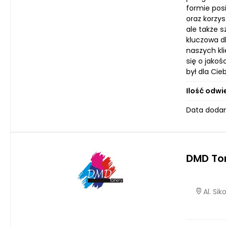
formie pos
oraz korzys
ale także 
kluczowa d
naszych kl
się o jako
był dla Cie
Ilość odwi
Data dodan
DMD To
Al. Si