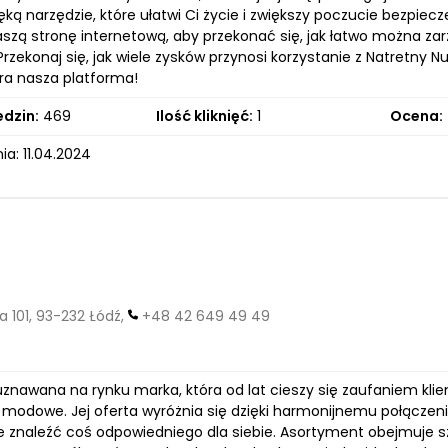
ką narzędzie, które ułatwi Ci życie i zwiększy poczucie bezpiec
szą stronę internetową, aby przekonać się, jak łatwo można za
rzekonaj się, jak wiele zysków przynosi korzystanie z Natretny Nu
ra nasza platforma!
edzin:
469
Ilość kliknięć:
1
Ocena:
a: 11.04.2024
 101, 93-232 Łódź,
+48 42 649 49 49
 uznawana na rynku marka, która od lat cieszy się zaufaniem kl
 modowe. Jej oferta wyróżnia się dzięki harmonijnemu połączeni
 znaleźć coś odpowiedniego dla siebie. Asortyment obejmuje sze