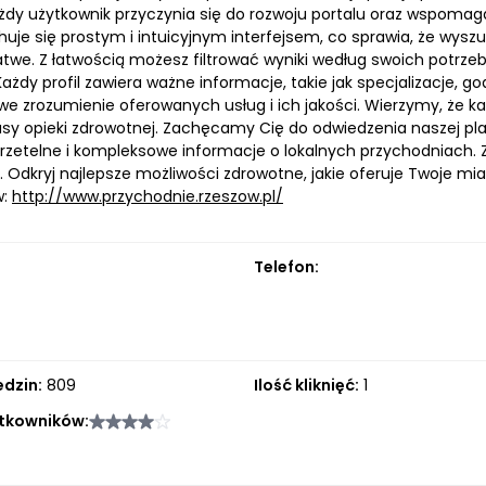
każdy użytkownik przyczynia się do rozwoju portalu oraz wspo
uje się prostym i intuicyjnym interfejsem, co sprawia, że wyszu
atwe. Z łatwością możesz filtrować wyniki według swoich potrzeb 
ażdy profil zawiera ważne informacje, takie jak specjalizacje, g
e zrozumienie oferowanych usług i ich jakości. Wierzymy, że k
lasy opieki zdrowotnej. Zachęcamy Cię do odwiedzenia naszej pla
 rzetelne i kompleksowe informacje o lokalnych przychodniach. Z 
 Odkryj najlepsze możliwości zdrowotne, jakie oferuje Twoje mias
w:
http://www.przychodnie.rzeszow.pl/
Telefon:
edzin:
809
Ilość kliknięć:
1
tkowników: