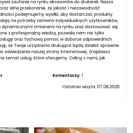
bywa zaufanie na rynku akcesoriów do drukarek. Nasza
u oraz silne przekonanie, że jakość i niezawodność
łalności podejmujemy wysiłki, aby dostarczać produkty
wiadają na potrzeby zarówno indywidualnych użytkowników,
ć za dynamicznymi zmianami na rynku oraz dostosować się
ne z profesjonalną wiedzą, pozwala nam nie tylko
 obsługę oraz fachową pomoc w doborze odpowiednich
ję, że Twoje urządzenia drukujące będą działać sprawnie
o odwiedzenia naszej strony internetowej. Znajdziesz
 temat usług, które oferujemy. Odkryj z nami, jak
4
Komentarzy:
1
Ostatnia wizyta: 07.08.2026