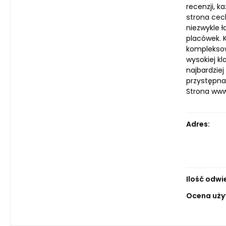
recenzji, 
strona cech
niezwykle ł
placówek. K
kompleksow
wysokiej k
najbardziej
przystępna.
Strona ww
Adres:
Ilość odwi
Ocena uży