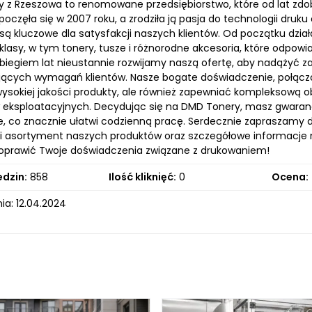
 z Rzeszowa to renomowane przedsiębiorstwo, które od lat zdo
zpoczęła się w 2007 roku, a zrodziła ją pasja do technologii druk
są kluczowe dla satysfakcji naszych klientów. Od początku dzia
 klasy, w tym tonery, tusze i różnorodne akcesoria, które odpo
. Z biegiem lat nieustannie rozwijamy naszą ofertę, aby nadąży
jących wymagań klientów. Nasze bogate doświadczenie, połączo
ysokiej jakości produkty, ale również zapewniać kompleksową
 eksploatacyjnych. Decydując się na DMD Tonery, masz gwaranc
ie, co znacznie ułatwi codzienną pracę. Serdecznie zapraszamy d
i asortyment naszych produktów oraz szczegółowe informacje na
rawić Twoje doświadczenia związane z drukowaniem!
edzin:
858
Ilość kliknięć:
0
Ocena:
ia: 12.04.2024