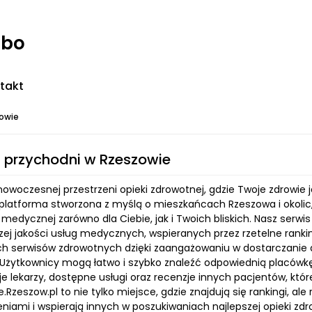
rbo
takt
zowie
 przychodni w Rzeszowie
woczesnej przestrzeni opieki zdrowotnej, gdzie Twoje zdrowie j
platforma stworzona z myślą o mieszkańcach Rzeszowa i okolic,
 medycznej zarówno dla Ciebie, jak i Twoich bliskich. Nasz serw
zej jakości usług medycznych, wspieranych przez rzetelne rankin
ych serwisów zdrowotnych dzięki zaangażowaniu w dostarczanie 
Użytkownicy mogą łatwo i szybko znaleźć odpowiednią placówkę, 
je lekarzy, dostępne usługi oraz recenzje innych pacjentów, kt
.Rzeszow.pl to nie tylko miejsce, gdzie znajdują się rankingi, ale
iami i wspierają innych w poszukiwaniach najlepszej opieki zdro