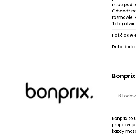
mieć pod rę
Odwiedź na
rozmowie. P
Tobą otwie
Ilość odwi
Data dodani
Bonprix
Lodowa
Bonprix to
propozycje
każdy może