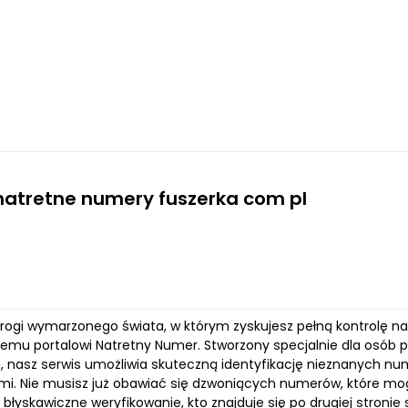
natretne numery fuszerka com pl
progi wymarzonego świata, w którym zyskujesz pełną kontrolę nad
emu portalowi Natretny Numer. Stworzony specjalnie dla osób
, nasz serwis umożliwia skuteczną identyfikację nieznanych n
mi. Nie musisz już obawiać się dzwoniących numerów, które mogą
błyskawiczne weryfikowanie, kto znajduje się po drugiej stroni