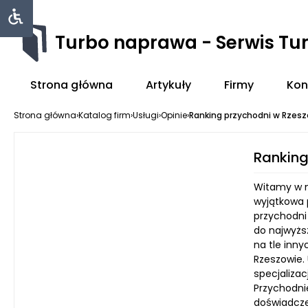
Turbo naprawa - Serwis Tu
Strona główna
Artykuły
Firmy
Kon
Strona główna
›
Katalog firm
›
Usługi
›
Opinie
›
Ranking przychodni w Rzes
Ranking
Witamy w no
wyjątkowa 
przychodni
do najwyżs
na tle inn
Rzeszowie. 
specjalizac
Przychodnie
doświadczen