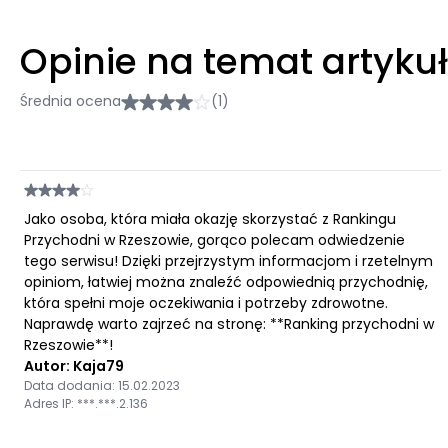
Opinie na temat artyku
Średnia ocena
(1)
Jako osoba, która miała okazję skorzystać z Rankingu
Przychodni w Rzeszowie, gorąco polecam odwiedzenie
tego serwisu! Dzięki przejrzystym informacjom i rzetelnym
opiniom, łatwiej można znaleźć odpowiednią przychodnię,
która spełni moje oczekiwania i potrzeby zdrowotne.
Naprawdę warto zajrzeć na stronę: **Ranking przychodni w
Rzeszowie**!
Autor: Kaja79
Data dodania: 15.02.2023
Adres IP: ***.***.2.136