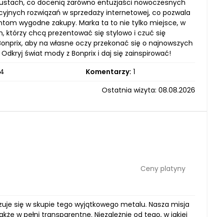
gustach, co docenią zarówno entuzjaści nowoczesnych
wacyjnych rozwiązań w sprzedaży internetowej, co pozwala
ntom wygodne zakupy. Marka ta to nie tylko miejsce, w
h, którzy chcą prezentować się stylowo i czuć się
onprix, aby na własne oczy przekonać się o najnowszych
Odkryj świat mody z Bonprix i daj się zainspirować!
4
Komentarzy:
1
Ostatnia wizyta: 08.08.2026
Ceny platyny
izuje się w skupie tego wyjątkowego metalu. Nasza misja
akże w pełni transparentne. Niezależnie od tego, w jakiej