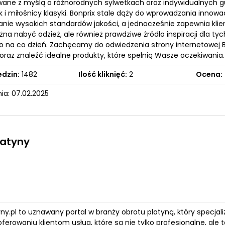
wane z myślą o różnorodnych sylwetkach oraz indywidualnych 
k i miłośnicy klasyki. Bonprix stale dąży do wprowadzania inno
nie wysokich standardów jakości, a jednocześnie zapewnia klie
a nabyć odzież, ale również prawdziwe źródło inspiracji dla tyc
 na co dzień. Zachęcamy do odwiedzenia strony internetowej B
oraz znaleźć idealne produkty, które spełnią Wasze oczekiwania. 
edzin:
1482
Ilość kliknięć:
2
Ocena:
ia: 07.02.2025
latyny
y.pl to uznawany portal w branży obrotu platyną, który specjal
ferowaniu klientom usług, które są nie tylko profesjonalne, ale t