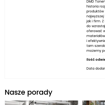
DMD Tonery
historia ro
produktów 
najwyższej
jak i firm
do wzrasta
oferować w
materiałów
i efektywn
tam szerok
możemy pop
Ilość odwi
Data dodan
Nasze porady