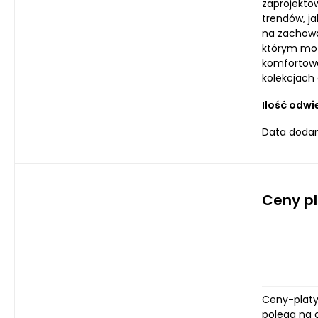
zaprojekto
trendów, ja
na zachowa
którym możn
komfortowo
kolekcjach 
Ilość odwi
Data dodan
Ceny p
Ceny-platyn
polega na o