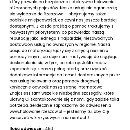
który pozwala na bezpieczne i efektywne holowanie
różnorodnych pojazdów. Nasze usługi nie ograniczają
się wyłącznie do Rzeszowa – obejmujemy także
pobliskie miejscowości, co czyni nas jeszcze bardziej
dostępnymi. Z każdą prośbą o pomoc traktujemy z
najwyższym priorytetem, co potwierdza naszą
reputację jako jednego z najbardziej niezawodnych
dostawców usług holowniczych w regionie. Nasza
pasja do motoryzacji łączy się z chęcią niesienia
pomocy innym, co daje nam motywację do ciągłego
doskonalenia się w tym, co robimy. Jeśli chcesz
zapoznać się z naszą pełną ofertą oraz uzyskać
dodatkowe informacje na temat dostarczanych przez
nas usług holowania oraz pomocy drogowej,
koniecznie odwiedź naszą stronę internetową.
Znajdziesz tam wszelkie niezbędne szczegóły, które
ułatwią Ci skontaktowanie się z nami, gdy zajdzie taka
potrzeba. Serdecznie zapraszamy do odwiedzenia
www.holowanie.rzeszow.pl – jesteśmy tu, aby Cię
wesprzeć w kryzysowych momentach!
Ilość odwiedzin:
490