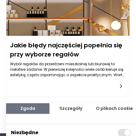
Jakie błędy najczęściej popełnia się
przy wyborze regałów
Wybór regałów do przestrzeni mieszkalnej lub biurowej to
niełatwe zadanie. W pierwszej kolejności wiele osób kieruje się
estetyką, często zapominając o aspekcie praktycznym. Warto
pamiętać, że regały powinny nie tylko dobrze wyglądać, ale
przede wszystkim spełniać swoje funkcjonalne zadanie.
Często popełnianym błędem jest brak przemyślenia, jakie
przedmioty będą na nich przechowywane. Wybierając regały,
należy mieć na uwadze, czy będą one służyły głównie do
przechowywania książek, dekoracji, czy sprzętu biurowego.
Zgoda
Szczegóły
O plikach cookie
Każdy z tych rodzajów przedmiotów ma swoje specyficzne
wymagania co do wymiary i wytrzymałości. Na przykład,
regały do książek muszą być wystarczająco głębokie i
stabilne, aby pomieścić ciężar literatury, podczas gdy regały
Niezbędne
na dekoracje mogą być bardziej delikatne, ale muszą