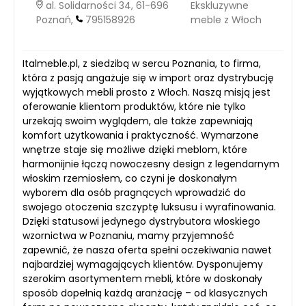
al. Solidarności 34, 61-696
Ekskluzywne
Poznań,
795158926
meble z Włoch
Italmeble.pl, z siedzibą w sercu Poznania, to firma,
która z pasją angażuje się w import oraz dystrybucję
wyjątkowych mebli prosto z Włoch. Naszą misją jest
oferowanie klientom produktów, które nie tylko
urzekają swoim wyglądem, ale także zapewniają
komfort użytkowania i praktyczność. Wymarzone
wnętrze staje się możliwe dzięki meblom, które
harmonijnie łączą nowoczesny design z legendarnym
włoskim rzemiosłem, co czyni je doskonałym
wyborem dla osób pragnących wprowadzić do
swojego otoczenia szczyptę luksusu i wyrafinowania.
Dzięki statusowi jedynego dystrybutora włoskiego
wzornictwa w Poznaniu, mamy przyjemność
zapewnić, że nasza oferta spełni oczekiwania nawet
najbardziej wymagających klientów. Dysponujemy
szerokim asortymentem mebli, które w doskonały
sposób dopełnią każdą aranżację – od klasycznych