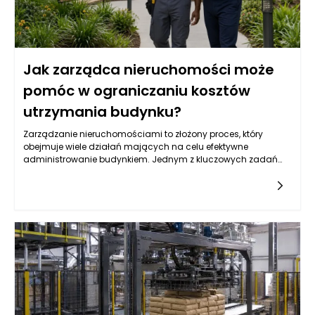
Jak zarządca nieruchomości może
pomóc w ograniczaniu kosztów
utrzymania budynku?
Zarządzanie nieruchomościami to złożony proces, który
obejmuje wiele działań mających na celu efektywne
administrowanie budynkiem. Jednym z kluczowych zadań
zarządcy nieruchomości jest oczywiście ograniczanie
kosztów utrzymania budynku. W praktyce oznacza to nie tylko
redukcję wydatków, ale także skrupulatne monitorowanie
wszystkich aspektów związanych z eksploatacją obiektu. W
ramach swoich obowiązków zarządca ma za zadanie
analizować przyszłe wydatki, planować budżet i śledzić już
poniesione koszty, aby móc wprowadzać skuteczne zmiany.
Współpraca z mieszkańcami, wykonawcami oraz
dostawcami usług pozwala na lepsze negocjowanie
warunków umów, co w dłuższej perspektywie przyczynia się do
zmniejszenia ogólnych kosztów.