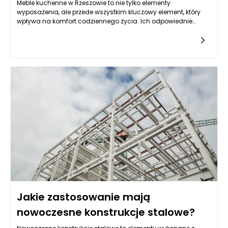
Meble kuchenne w Rzeszowie to nie tylko elementy
wyposażenia, ale przede wszystkim kluczowy element, który
wpływa na komfort codziennego życia. Ich odpowiednie
zaplanowanie ma ogromne znaczenie, ponieważ kuchnia to
serce każdego domu, a w Rzeszowie, gdzie wiele osób
decyduje się na nowoczesne rozwiązania, meble kuchenne
muszą spełniać oczekiwania nie tylko w chwili zakupu, ale
także przez wiele lat. Dlatego kluczem do sukcesu jest
zaplanowanie mebli, które będą funkcjonalne i estetyczne
jednocześnie, co z pewnością zadowoli domowników w
dłuższym okresie.
Jakie zastosowanie mają
nowoczesne konstrukcje stalowe?