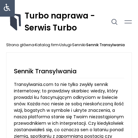
Turbo naprawa -
Serwis Turbo
Strona główna
›
Katalog firm
›
Usługi
›
Senniki
›
Sennik Transylwania
Sennik Transylwania
Transylwania.com to nie tylko zwykły sennik
internetowy; to prawdziwy skarbiec wiedzy, który
prowadzi ku fascynującym odkryciom w świecie
snów. Każda noc niesie ze sobą nieskończoną ilość
wizji, bogatych w symbole i ukryte znaczenia, a
nasza platforma stanie się Twoim niezastąpionym
przewodnikiem w ich interpretacji. Czy kiedykolwiek
zastanawiałeś się, co oznacza sen o lataniu ponad
ziemią, spotkaniu z zapomnianą postacią czy