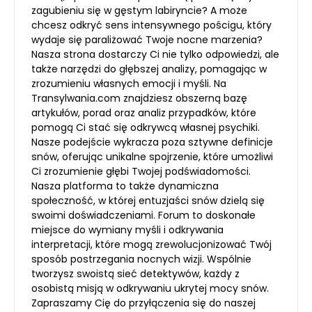
zagubieniu się w gęstym labiryncie? A może
chcesz odkryć sens intensywnego pościgu, który
wydaje się paraliżować Twoje nocne marzenia?
Nasza strona dostarczy Ci nie tylko odpowiedzi, ale
także narzędzi do głębszej analizy, pomagając w
zrozumieniu własnych emocji i myśli. Na
Transylwania.com znajdziesz obszerną bazę
artykułów, porad oraz analiz przypadków, które
pomogą Ci stać się odkrywcą własnej psychiki.
Nasze podejście wykracza poza sztywne definicje
snów, oferując unikalne spojrzenie, które umożliwi
Ci zrozumienie głębi Twojej podświadomości.
Nasza platforma to także dynamiczna
społeczność, w której entuzjaści snów dzielą się
swoimi doświadczeniami. Forum to doskonałe
miejsce do wymiany myśli i odkrywania
interpretacji, które mogą zrewolucjonizować Twój
sposób postrzegania nocnych wizji. Wspólnie
tworzysz swoistą sieć detektywów, każdy z
osobistą misją w odkrywaniu ukrytej mocy snów.
Zapraszamy Cię do przyłączenia się do naszej