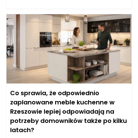
redukcję wydatków, ale także skrupulatne monitorowanie
wszystkich aspektów związanych z eksploatacją obiektu. W
ramach swoich obowiązków zarządca ma za zadanie
analizować przyszłe wydatki, planować budżet i śledzić już
poniesione koszty, aby móc wprowadzać skuteczne zmiany.
Współpraca z mieszkańcami, wykonawcami oraz
dostawcami usług pozwala na lepsze negocjowanie
warunków umów, co w dłuższej perspektywie przyczynia się do
zmniejszenia ogólnych kosztów.
Co sprawia, że odpowiednio
zaplanowane meble kuchenne w
Rzeszowie lepiej odpowiadają na
potrzeby domowników także po kilku
latach?