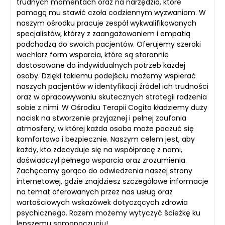
trudnych momentach oraz na narzędzia, które
pomogą mu stawić czoła codziennym wyzwaniom. W
naszym ośrodku pracuje zespół wykwalifikowanych
specjalistów, którzy z zaangażowaniem i empatią
podchodzą do swoich pacjentów. Oferujemy szeroki
wachlarz form wsparcia, które są starannie
dostosowane do indywidualnych potrzeb każdej
osoby. Dzięki takiemu podejściu możemy wspierać
naszych pacjentów w identyfikacji źródeł ich trudności
oraz w opracowywaniu skutecznych strategii radzenia
sobie z nimi. W Ośrodku Terapii Cogito kładziemy duży
nacisk na stworzenie przyjaznej i pełnej zaufania
atmosfery, w której każda osoba może poczuć się
komfortowo i bezpiecznie. Naszym celem jest, aby
każdy, kto zdecyduje się na współpracę z nami,
doświadczył pełnego wsparcia oraz zrozumienia.
Zachęcamy gorąco do odwiedzenia naszej strony
internetowej, gdzie znajdziesz szczegółowe informacje
na temat oferowanych przez nas usług oraz
wartościowych wskazówek dotyczących zdrowia
psychicznego. Razem możemy wytyczyć ścieżkę ku
lepszemu samopoczuciu!