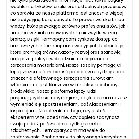
nie tylko podstawowe informacje, lecz także bogaty
wachlarz artykułów, analiz oraz aktualnych przepisów,
co sprawia, że nasza platforma jest znacznie więcej
niż tradycyjną bazą danych. To prawdziwa skarbnica
wiedzy, która przyciąga zarówno profesjonalistów, jak i
amatorów zainteresowanych tą niezwykle ważną
branżą. Dzięki Termopary.com zyskasz dostęp do
najnowszych informacji i innowacyjnych technologii,
które promują zrównoważony rozwój oraz stanowią
najlepsze praktyki w dziedzinie ekologicznego
zarządzania materiałami. Nasze zasoby pomogą Ci
lepiej zrozumieć złożoność procesów recyklingu oraz
znaczenie efektywnego zarządzania surowcami
wtórnymi, co jest kluczowe w kontekście ochrony
środowiska. Nasza platforma łączy ludzi
pasjonujących się recyklingiem, dzięki czemu możesz
wymieniać się spostrzeżeniami, doświadczeniami i
inspiracjami. Niezależnie od tego, czy jesteś
ekspertem w tej dziedzinie, czy dopiero zaczynasz
swoją podróż po świecie recyklingu metali
szlachetnych, Termopary.com ma wiele do
zaoferowania. Zachęcamy do aktywnego korzystania