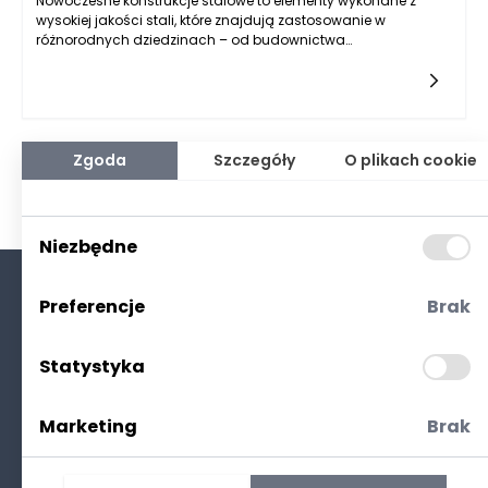
Nowoczesne konstrukcje stalowe to elementy wykonane z
wysokiej jakości stali, które znajdują zastosowanie w
różnorodnych dziedzinach – od budownictwa
mieszkaniowego, przez komercyjne, aż po zaawansowane
obiekty przemysłowe i infrastrukturalne. Dlaczego stal zyskała
tak duże uznanie? Przede wszystkim ze względu na swoje
wyjątkowe właściwości – dużą wytrzymałość, elastyczność,
trwałość i odporność na czynniki atmosferyczne. Nowoczesna
inżynieria stale udoskonala technologie produkcji oraz
Zgoda
Szczegóły
O plikach cookie
projektowania konstrukcji stalowych, co pozwala na tworzenie
bardziej złożonych i trwałych rozwiązań niż kiedykolwiek
wcześniej. W artykule przyjrzymy się zaletom nowoczesnych
konstrukcji stalowych, ich zastosowaniom w budownictwie i
Niezbędne
przemyśle oraz powodowi, dla którego są one fundamentem
współczesnej architektury i inżynierii.
Preferencje
Brak
O nas
Kontakt
Statystyka
Polityka prywatności
(RODO. Cookies)
Marketing
Brak