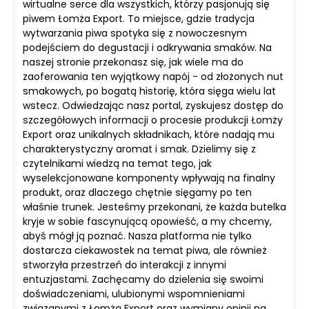
wirtualne serce dla wszystkich, którzy pasjonują się
piwem Łomża Export. To miejsce, gdzie tradycja
wytwarzania piwa spotyka się z nowoczesnym
podejściem do degustacji i odkrywania smaków. Na
naszej stronie przekonasz się, jak wiele ma do
zaoferowania ten wyjątkowy napój - od złożonych nut
smakowych, po bogatą historię, która sięga wielu lat
wstecz. Odwiedzając nasz portal, zyskujesz dostęp do
szczegółowych informacji o procesie produkcji Łomży
Export oraz unikalnych składnikach, które nadają mu
charakterystyczny aromat i smak. Dzielimy się z
czytelnikami wiedzą na temat tego, jak
wyselekcjonowane komponenty wpływają na finalny
produkt, oraz dlaczego chętnie sięgamy po ten
właśnie trunek. Jesteśmy przekonani, że każda butelka
kryje w sobie fascynującą opowieść, a my chcemy,
abyś mógł ją poznać. Nasza platforma nie tylko
dostarcza ciekawostek na temat piwa, ale również
stworzyła przestrzeń do interakcji z innymi
entuzjastami. Zachęcamy do dzielenia się swoimi
doświadczeniami, ulubionymi wspomnieniami
związanymi z Łomżą Export oraz wymiany opinii na