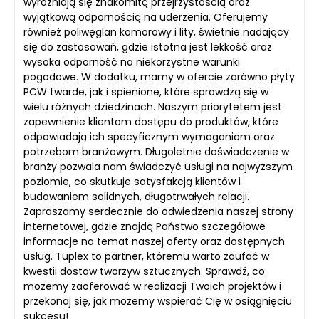
wyróżniają się znakomitą przejrzystością oraz
wyjątkową odpornością na uderzenia. Oferujemy
również poliwęglan komorowy i lity, świetnie nadający
się do zastosowań, gdzie istotna jest lekkość oraz
wysoka odporność na niekorzystne warunki
pogodowe. W dodatku, mamy w ofercie zarówno płyty
PCW twarde, jak i spienione, które sprawdzą się w
wielu różnych dziedzinach. Naszym priorytetem jest
zapewnienie klientom dostępu do produktów, które
odpowiadają ich specyficznym wymaganiom oraz
potrzebom branżowym. Długoletnie doświadczenie w
branży pozwala nam świadczyć usługi na najwyższym
poziomie, co skutkuje satysfakcją klientów i
budowaniem solidnych, długotrwałych relacji.
Zapraszamy serdecznie do odwiedzenia naszej strony
internetowej, gdzie znajdą Państwo szczegółowe
informacje na temat naszej oferty oraz dostępnych
usług. Tuplex to partner, któremu warto zaufać w
kwestii dostaw tworzyw sztucznych. Sprawdź, co
możemy zaoferować w realizacji Twoich projektów i
przekonaj się, jak możemy wspierać Cię w osiągnięciu
sukcesu!