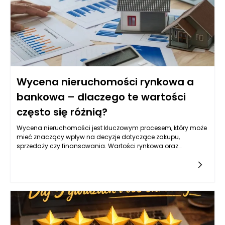
zmniejszenia ogólnych kosztów.
Wycena nieruchomości rynkowa a
bankowa – dlaczego te wartości
często się różnią?
Wycena nieruchomości jest kluczowym procesem, który może
mieć znaczący wpływ na decyzje dotyczące zakupu,
sprzedaży czy finansowania. Wartości rynkowa oraz
bankowa różnią się nie tylko metodologią ich uzyskiwania, ale
także czynnikami, które wpływają na ich ostateczny rezultat. W
tym kontekście istotne jest zrozumienie, dlaczego te dwa typy
wycen mogą przedstawiać odmienne liczby, a jakie czynniki
wpływają na tę rozbieżność.