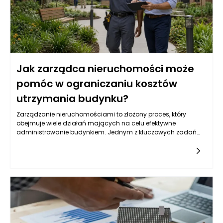
Jak zarządca nieruchomości może
pomóc w ograniczaniu kosztów
utrzymania budynku?
Zarządzanie nieruchomościami to złożony proces, który
obejmuje wiele działań mających na celu efektywne
administrowanie budynkiem. Jednym z kluczowych zadań
zarządcy nieruchomości jest oczywiście ograniczanie
kosztów utrzymania budynku. W praktyce oznacza to nie tylko
redukcję wydatków, ale także skrupulatne monitorowanie
wszystkich aspektów związanych z eksploatacją obiektu. W
ramach swoich obowiązków zarządca ma za zadanie
analizować przyszłe wydatki, planować budżet i śledzić już
poniesione koszty, aby móc wprowadzać skuteczne zmiany.
Współpraca z mieszkańcami, wykonawcami oraz
dostawcami usług pozwala na lepsze negocjowanie
warunków umów, co w dłuższej perspektywie przyczynia się do