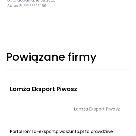
Data dodania: 18.08.2022
Adres IP: ***.***.12.169
Powiązane firmy
Lomża Eksport Piwosz
Lomża Eksport Piwosz
Portal lomza-eksport.piwosz.info.pl to prawdziwe