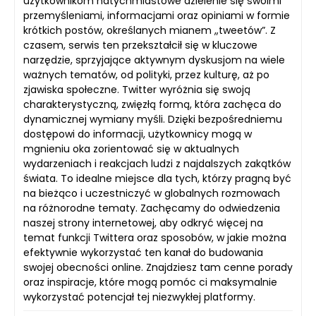
użytkownikom natychmiastowe dzielenie się swoimi
przemyśleniami, informacjami oraz opiniami w formie
krótkich postów, określanych mianem „tweetów”. Z
czasem, serwis ten przekształcił się w kluczowe
narzędzie, sprzyjające aktywnym dyskusjom na wiele
ważnych tematów, od polityki, przez kulturę, aż po
zjawiska społeczne. Twitter wyróżnia się swoją
charakterystyczną, zwięzłą formą, która zachęca do
dynamicznej wymiany myśli. Dzięki bezpośredniemu
dostępowi do informacji, użytkownicy mogą w
mgnieniu oka zorientować się w aktualnych
wydarzeniach i reakcjach ludzi z najdalszych zakątków
świata. To idealne miejsce dla tych, którzy pragną być
na bieżąco i uczestniczyć w globalnych rozmowach
na różnorodne tematy. Zachęcamy do odwiedzenia
naszej strony internetowej, aby odkryć więcej na
temat funkcji Twittera oraz sposobów, w jakie można
efektywnie wykorzystać ten kanał do budowania
swojej obecności online. Znajdziesz tam cenne porady
oraz inspiracje, które mogą pomóc ci maksymalnie
wykorzystać potencjał tej niezwykłej platformy.