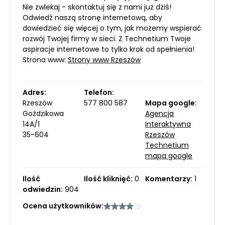
Nie zwlekaj - skontaktuj się z nami już dziś!
Odwiedź naszą stronę internetową, aby
dowiedzieć się więcej o tym, jak możemy wspierać
rozwój Twojej firmy w sieci. Z Technetium Twoje
aspiracje internetowe to tylko krok od spełnienia!
Strona www:
Strony www Rzeszów
Adres:
Telefon:
Rzeszów
577 800 587
Mapa google:
Goździkowa
Agencja
14A/1
Interaktywna
35-604
Rzeszów
Technetium
mapa google
Ilość
Ilość kliknięć:
0
Komentarzy:
1
odwiedzin:
904
Ocena użytkowników: