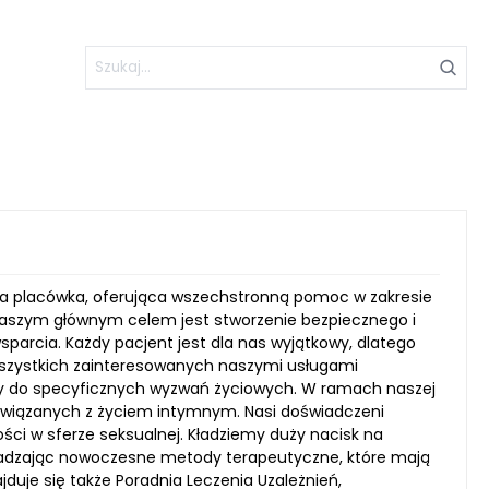
jna placówka, oferująca wszechstronną pomoc w zakresie
. Naszym głównym celem jest stworzenie bezpiecznego i
sparcia. Każdy pacjent jest dla nas wyjątkowy, dlatego
 Wszystkich zainteresowanych naszymi usługami
my do specyficznych wyzwań życiowych. W ramach naszej
związanych z życiem intymnym. Nasi doświadczeni
ości w sferze seksualnej. Kładziemy duży nacisk na
adzając nowoczesne metody terapeutyczne, które mają
duje się także Poradnia Leczenia Uzależnień,