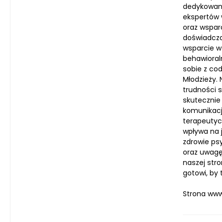
dedykowana
ekspertów 
oraz wsparc
doświadcza
wsparcie w
behawioral
sobie z cod
Młodzieży.
trudności 
skutecznie
komunikacj
terapeutyc
wpływa na 
zdrowie ps
oraz uwagę
naszej str
gotowi, by
Strona www