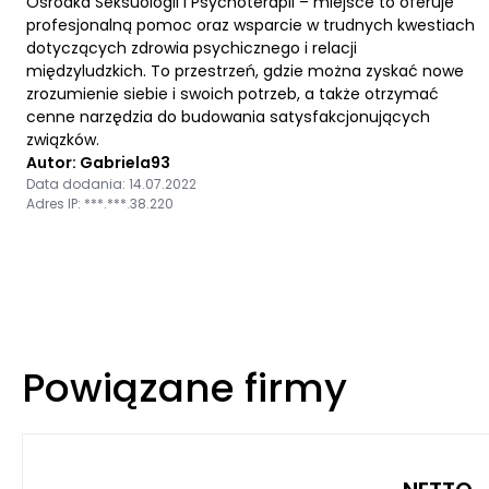
Ośrodka Seksuologii i Psychoterapii – miejsce to oferuje
profesjonalną pomoc oraz wsparcie w trudnych kwestiach
dotyczących zdrowia psychicznego i relacji
międzyludzkich. To przestrzeń, gdzie można zyskać nowe
zrozumienie siebie i swoich potrzeb, a także otrzymać
cenne narzędzia do budowania satysfakcjonujących
związków.
Autor: Gabriela93
Data dodania: 14.07.2022
Adres IP: ***.***.38.220
Powiązane firmy