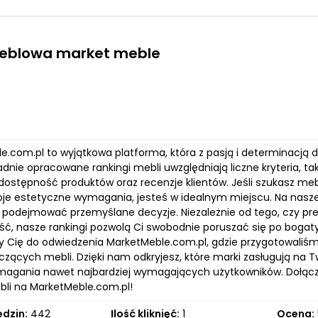
eblowa market meble
e.com.pl to wyjątkowa platforma, która z pasją i determinacją 
adnie opracowane rankingi mebli uwzględniają liczne kryteria, t
dostępność produktów oraz recenzje klientów. Jeśli szukasz mebli
je estetyczne wymagania, jesteś w idealnym miejscu. Na naszej 
podejmować przemyślane decyzje. Niezależnie od tego, czy pre
ść, nasze rankingi pozwolą Ci swobodnie poruszać się po bog
Cię do odwiedzenia MarketMeble.com.pl, gdzie przygotowaliśmy
czących mebli. Dzięki nam odkryjesz, które marki zasługują na 
magania nawet najbardziej wymagających użytkowników. Dołącz 
bli na MarketMeble.com.pl!
edzin:
442
Ilość kliknięć:
1
Ocena: