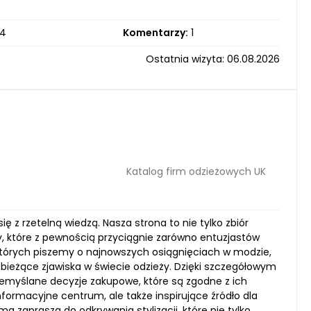
4
Komentarzy:
1
Ostatnia wizyta: 06.08.2026
Katalog firm odzieżowych UK
 z rzetelną wiedzą. Nasza strona to nie tylko zbiór
dy, które z pewnością przyciągnie zarówno entuzjastów
w których piszemy o najnowszych osiągnięciach w modzie,
ieżące zjawiska w świecie odzieży. Dzięki szczegółowym
myślane decyzje zakupowe, które są zgodne z ich
nformacyjne centrum, ale także inspirujące źródło dla
a zaprasza do odkrywania stylizacji, które nie tylko