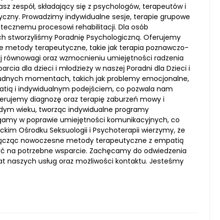
z zespół, składający się z psychologów, terapeutów i
yczny. Prowadzimy indywidualne sesje, terapie grupowe
utecznemu procesowi rehabilitacji. Dla osób
h stworzyliśmy Poradnię Psychologiczną. Oferujemy
e metody terapeutyczne, takie jak terapia poznawczo-
j równowagi oraz wzmocnieniu umiejętności radzenia
cia dla dzieci i młodzieży w naszej Poradni dla Dzieci i
trudnych momentach, takich jak problemy emocjonalne,
atią i indywidualnym podejściem, co pozwala nam
ferujemy diagnozę oraz terapię zaburzeń mowy i
żdym wieku, tworząc indywidualne programy
agamy w poprawie umiejętności komunikacyjnych, co
kim Ośrodku Seksuologii i Psychoterapii wierzymy, że
Łącząc nowoczesne metody terapeutyczne z empatią
zyć na potrzebne wsparcie. Zachęcamy do odwiedzenia
mat naszych usług oraz możliwości kontaktu. Jesteśmy