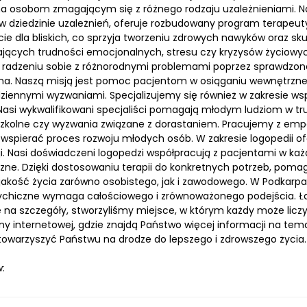
 osobom zmagającym się z różnego rodzaju uzależnieniami. Nas
w dziedzinie uzależnień, oferuje rozbudowany program terapeut
ie dla bliskich, co sprzyja tworzeniu zdrowych nawyków oraz sk
jących trudności emocjonalnych, stresu czy kryzysów życiowyc
 radzeniu sobie z różnorodnymi problemami poprzez sprawdzon
na. Naszą misją jest pomoc pacjentom w osiąganiu wewnętrzne
ziennymi wyzwaniami. Specjalizujemy się również w zakresie wspar
 Nasi wykwalifikowani specjaliści pomagają młodym ludziom w 
szkolne czy wyzwania związane z dorastaniem. Pracujemy z emp
 wspierać proces rozwoju młodych osób. W zakresie logopedii o
i. Nasi doświadczeni logopedzi współpracują z pacjentami w ka
zne. Dzięki dostosowaniu terapii do konkretnych potrzeb, pom
jakość życia zarówno osobistego, jak i zawodowego. W Podkarpac
ychiczne wymaga całościowego i zrównoważonego podejścia. 
 na szczegóły, stworzyliśmy miejsce, w którym każdy może lic
ony internetowej, gdzie znajdą Państwo więcej informacji na te
 towarzyszyć Państwu na drodze do lepszego i zdrowszego życia.
: