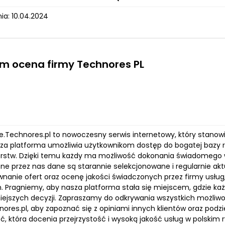
ia: 10.04.2024
rm ocena firmy Technores PL
.Technores.pl to nowoczesny serwis internetowy, który stanowi 
sza platforma umożliwia użytkownikom dostęp do bogatej bazy r
orstw. Dzięki temu każdy ma możliwość dokonania świadomego wy
e przez nas dane są starannie selekcjonowane i regularnie akt
wnanie ofert oraz ocenę jakości świadczonych przez firmy usłu
. Pragniemy, aby nasza platforma stała się miejscem, gdzie ka
niejszych decyzji. Zapraszamy do odkrywania wszystkich możliwo
nores.pl, aby zapoznać się z opiniami innych klientów oraz pod
, która docenia przejrzystość i wysoką jakość usług w polskim ry