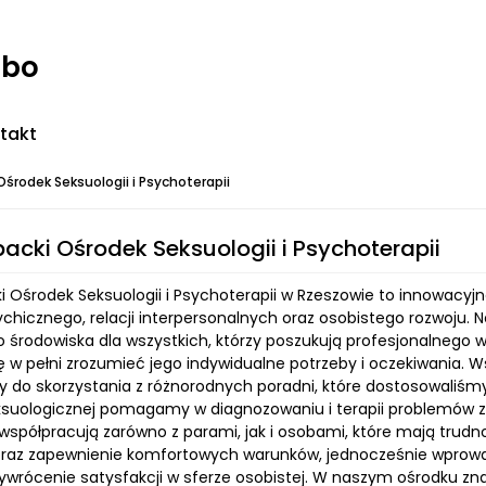
rbo
takt
Ośrodek Seksuologii i Psychoterapii
acki Ośrodek Seksuologii i Psychoterapii
i Ośrodek Seksuologii i Psychoterapii w Rzeszowie to innowacy
ychicznego, relacji interpersonalnych oraz osobistego rozwoju
 środowiska dla wszystkich, którzy poszukują profesjonalnego w
ę w pełni zrozumieć jego indywidualne potrzeby i oczekiwania.
 do skorzystania z różnorodnych poradni, które dostosowaliś
ksuologicznej pomagamy w diagnozowaniu i terapii problemów 
 współpracują zarówno z parami, jak i osobami, które mają trudn
oraz zapewnienie komfortowych warunków, jednocześnie wprow
ywrócenie satysfakcji w sferze osobistej. W naszym ośrodku znaj