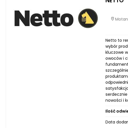
NETTO
Motani
Netto to r
wybór prod
kluczowe w
owoców i c
fundamentó
szczególni
produktami
odpowiednie
satysfakcj
serdecznie 
nowości i k
Ilość odwi
Data dodan