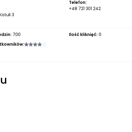
Telefon:
+48 721 301 242
Kotuli 3
edzin:
700
Ilość kliknięć:
0
tkowników:
łu