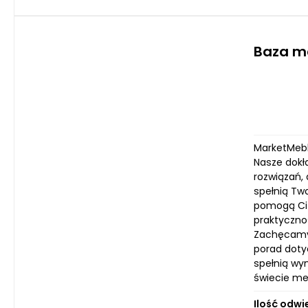
Baza m
MarketMebl
Nasze dokł
rozwiązań, 
spełnią Two
pomogą Ci 
praktyczno
Zachęcamy 
porad doty
spełnią wy
świecie me
Ilość odwi