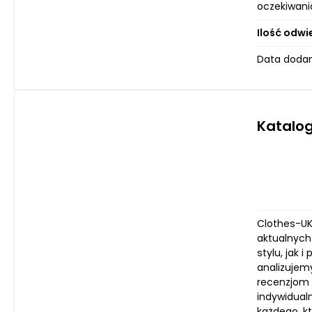
oczekiwania
Ilość odwi
Data dodan
Katalog
Clothes-UK.
aktualnych 
stylu, jak 
analizujem
recenzjom 
indywidualn
każdego, kt