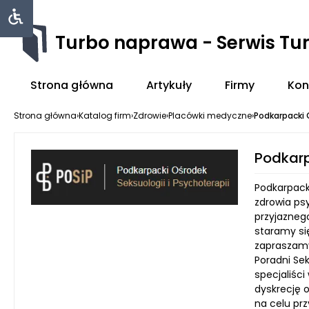
Turbo naprawa - Serwis Tu
Strona główna
Artykuły
Firmy
Kon
Strona główna
›
Katalog firm
›
Zdrowie
›
Placówki medyczne
›
Podkarpacki 
Podkarp
Podkarpack
zdrowia ps
przyjaznego
staramy si
zapraszamy
Poradni Se
specjaliści
dyskrecję 
na celu prz