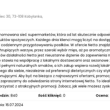
ec 30, 73-108 Kobylanka,
enomowana sieć supermarketów, która od lat skutecznie odpowia
uktów spożywczych. Każdego dnia klienci mogą liczyć na dostępn
 codziennym przygotowywaniu posiłków. W ofercie Netto znajdz
hrupiących warzyw, przez szeroki wybór mięs, aż po aromatyczn
w działalności Netto jest nieustanne dążenie do zapewnienia n
e stawia na współpracę z lokalnymi dostawcami oraz sezonowe z
 pełnymi naturalnych smaków, a ich zakup wspiera rozwój lokaln
go dla siebie, niezależnie od preferencji dietetycznych czy styl
onującymi. Aby być na bieżąco z najnowszymi ofertami, promo
zapraszamy do odwiedzenia strony internetowej Netto. To idealne
orzystać z atrakcyjnych promocji. Zobacz, jak wiele możesz zysk
edzin:
840
Ilość kliknięć:
0
Ocena:
ia: 16.07.2024