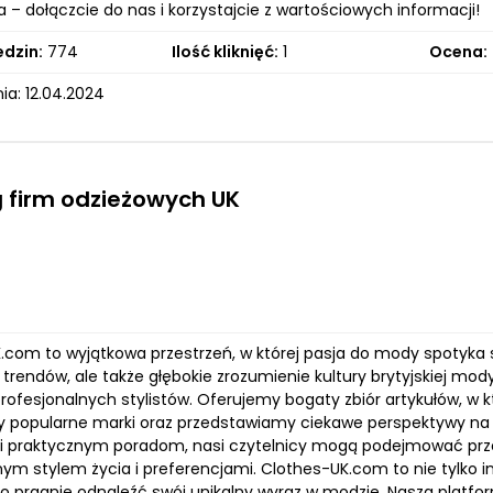
 – dołączcie do nas i korzystajcie z wartościowych informacji!
edzin:
774
Ilość kliknięć:
1
Ocena:
ia: 12.04.2024
 firm odzieżowych UK
com to wyjątkowa przestrzeń, w której pasja do mody spotyka się
trendów, ale także głębokie zrozumienie kultury brytyjskiej mo
i profesjonalnych stylistów. Oferujemy bogaty zbiór artykułów, 
y popularne marki oraz przedstawiamy ciekawe perspektywy na b
i praktycznym poradom, nasi czytelnicy mogą podejmować prze
ym stylem życia i preferencjami. Clothes-UK.com to nie tylko i
o pragnie odnaleźć swój unikalny wyraz w modzie. Nasza platform