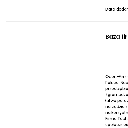
Data dodan
Baza fi
Ocen-Firme
Polsce. Na
przedsiębi
Zgromadzon
łatwe poró
narzędziem
najkorzyst
Firme.Tech
społeczność