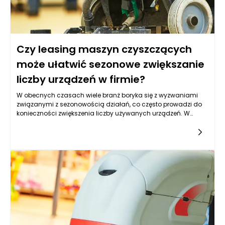
Czy leasing maszyn czyszczących
może ułatwić sezonowe zwiększanie
liczby urządzeń w firmie?
W obecnych czasach wiele branż boryka się z wyzwaniami
związanymi z sezonowością działań, co często prowadzi do
konieczności zwiększenia liczby używanych urządzeń. W
szczególności dotyczy to firm zajmujących się usługami
sprzątania, które muszą dostosować swoje możliwości do
wzrastającego zapotrzebowania na usługi w określonych
porach roku, takich jak wiosenne porządki czy sezon letnich
festynów i imprez. Leasing maszyn czyszczących staje się
coraz bardziej popularnym rozwiązaniem, które oferuje
elastyczność oraz oszczędności, a co za tym idzie, może w
znaczący sposób ułatwić tym firmom zwiększanie liczby
urządzeń w sezonie. Wprowadzenie leasingu maszyn
czyszczących do strategii operacyjnej firmy może przyczynić
się także do poprawy efektywności i jakości świadczonych
usług.