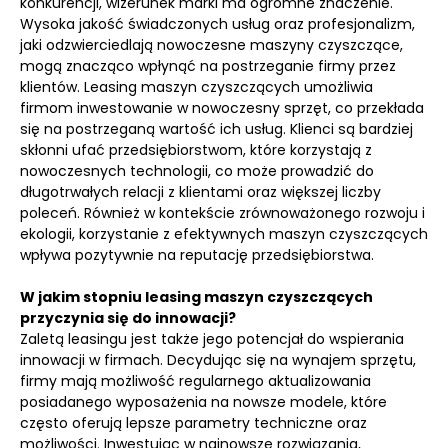
konkurencji, wizerunek marki ma ogromne znaczenie.
Wysoka jakość świadczonych usług oraz profesjonalizm,
jaki odzwierciedlają nowoczesne maszyny czyszczące,
mogą znacząco wpłynąć na postrzeganie firmy przez
klientów. Leasing maszyn czyszczących umożliwia
firmom inwestowanie w nowoczesny sprzęt, co przekłada
się na postrzeganą wartość ich usług. Klienci są bardziej
skłonni ufać przedsiębiorstwom, które korzystają z
nowoczesnych technologii, co może prowadzić do
długotrwałych relacji z klientami oraz większej liczby
poleceń. Również w kontekście zrównoważonego rozwoju i
ekologii, korzystanie z efektywnych maszyn czyszczących
wpływa pozytywnie na reputację przedsiębiorstwa.
W jakim stopniu leasing maszyn czyszczących
przyczynia się do innowacji?
Zaletą leasingu jest także jego potencjał do wspierania
innowacji w firmach. Decydując się na wynajem sprzętu,
firmy mają możliwość regularnego aktualizowania
posiadanego wyposażenia na nowsze modele, które
często oferują lepsze parametry techniczne oraz
możliwości. Inwestując w najnowsze rozwiązania,