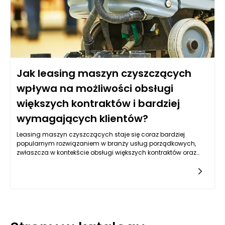
Jak leasing maszyn czyszczących
wpływa na możliwości obsługi
większych kontraktów i bardziej
wymagających klientów?
Leasing maszyn czyszczących staje się coraz bardziej
popularnym rozwiązaniem w branży usług porządkowych,
zwłaszcza w kontekście obsługi większych kontraktów oraz
klientów o wysokich wymaganiach. Wynika to z wielu
czynników, które wpływają na efektywność operacyjną firmy,
możliwości finansowe oraz zdolność do inwestycji w
nowoczesne technologie. Leasing oferuje elastyczność, która
pozwala firmom na szybkie reagowanie na zmiany rynkowe
oraz dostosowywanie zasobów do dynamicznie
rozwijających się potrzeb, co jest nieocenione w kontekście
współpracy z wymagającymi klientami.