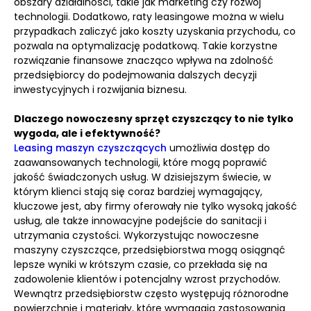
obszary działalności, takie jak marketing czy rozwój
technologii. Dodatkowo, raty leasingowe można w wielu
przypadkach zaliczyć jako koszty uzyskania przychodu, co
pozwala na optymalizację podatkową. Takie korzystne
rozwiązanie finansowe znacząco wpływa na zdolność
przedsiębiorcy do podejmowania dalszych decyzji
inwestycyjnych i rozwijania biznesu.
Dlaczego nowoczesny sprzęt czyszczący to nie tylko
wygoda, ale i efektywność?
Leasing maszyn czyszczących
umożliwia dostęp do
zaawansowanych technologii, które mogą poprawić
jakość świadczonych usług. W dzisiejszym świecie, w
którym klienci stają się coraz bardziej wymagający,
kluczowe jest, aby firmy oferowały nie tylko wysoką jakość
usług, ale także innowacyjne podejście do sanitacji i
utrzymania czystości. Wykorzystując nowoczesne
maszyny czyszczące, przedsiębiorstwa mogą osiągnąć
lepsze wyniki w krótszym czasie, co przekłada się na
zadowolenie klientów i potencjalny wzrost przychodów.
Wewnątrz przedsiębiorstw często występują różnorodne
powierzchnie i materiały, które wymagają zastosowania