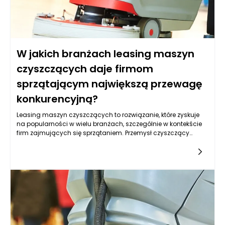
W jakich branżach leasing maszyn
czyszczących daje firmom
sprzątającym największą przewagę
konkurencyjną?
Leasing maszyn czyszczących to rozwiązanie, które zyskuje
na popularności w wielu branżach, szczególnie w kontekście
firm zajmujących się sprzątaniem. Przemysł czyszczący
przeżywa dynamiczny rozwój, a innowacyjne technologie oraz
nowoczesne urządzenia pozwalają na efektywniejsze
wykonywanie usług. Warto zatem zastanowić się, w jakich
konkretnych branżach leasing maszyn czyszczących może
przynieść największe korzyści i przewagę konkurencyjną dla
firm sprzątających.