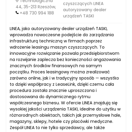
Technologiczna
czyszczących LINEA
44, 35-213 Rzeszów,
autoryzowany dealer
+48 730 994 188
urządzeń TASKI
LINEA, jako autoryzowany dealer urządzeń TASKI,
wprowadza nowoczesne podejście do zarządzania
infrastrukturą techniczną w firmach poprzez
wdrożenie leasingu maszyn czyszczących. To
innowacyjne rozwiązanie pozwala przedsiębiorstwom
na rozwijanie zaplecza bez konieczności angażowania
znacznych środków finansowych na samym
początku. Proces leasingowy można zrealizować
zarówno online, jak i w tradycyjny sposób — wszystko
to dzięki współpracy z LeaseLink, dzięki czemu cała
procedura została znacznie uproszczona i
dostosowana do dynamicznego rytmu
współczesnego biznesu. W ofercie LINEA znajdują się
wysokiej jakości urządzenia TASKI, idealne do użytku w
różnorodnych obiektach, takich jak przemysłowe hale,
magazyny, sklepy, hotele czy placówki medyczne.
Zespół LINEA to nie tylko sprzedawcy, ale także