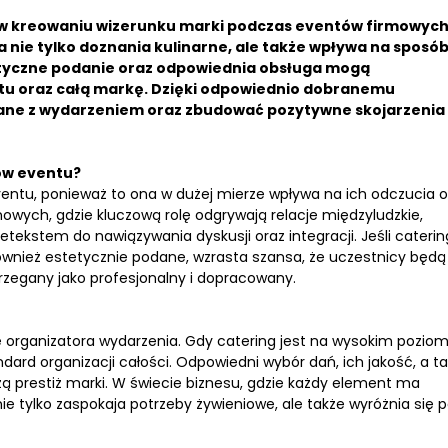
ę w kreowaniu wizerunku marki podczas eventów firmowych
nie tylko doznania kulinarne, ale także wpływa na sposób
tetyczne podanie oraz odpowiednia obsługa mogą
tu oraz całą markę. Dzięki odpowiednio dobranemu
ne z wydarzeniem oraz zbudować pozytywne skojarzenia 
ów eventu?
entu, ponieważ to ona w dużej mierze wpływa na ich odczucia o
wych, gdzie kluczową rolę odgrywają relacje międzyludzkie,
tekstem do nawiązywania dyskusji oraz integracji. Jeśli caterin
również estetycznie podane, wzrasta szansa, że uczestnicy będą
trzegany jako profesjonalny i dopracowany.
 organizatora wydarzenia. Gdy catering jest na wysokim poziom
dard organizacji całości. Odpowiedni wybór dań, ich jakość, a t
 prestiż marki. W świecie biznesu, gdzie każdy element ma
ie tylko zaspokaja potrzeby żywieniowe, ale także wyróżnia się 