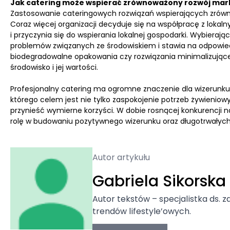
Jak catering może wspierać zrównoważony rozwój mar
Zastosowanie cateringowych rozwiązań wspierających zrównow
Coraz więcej organizacji decyduje się na współpracę z loka
i przyczynia się do wspierania lokalnej gospodarki. Wybieraj
problemów związanych ze środowiskiem i stawia na odpowiedz
biodegradowalne opakowania czy rozwiązania minimalizując
środowisko i jej wartości.
Profesjonalny catering ma ogromne znaczenie dla wizerunk
którego celem jest nie tylko zaspokojenie potrzeb żywieniowy
przynieść wymierne korzyści. W dobie rosnącej konkurencji 
rolę w budowaniu pozytywnego wizerunku oraz długotrwałych re
Autor artykułu
Gabriela Sikorska
Autor tekstów – specjalistka ds. z
trendów lifestyle’owych.