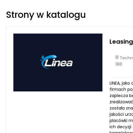
Strony w katalogu
Leasing
Techno
188
LINEA, jak
firmach po
zaplecza b
zrealizować
została zn
jakości urz
placówki me
ich decyzj