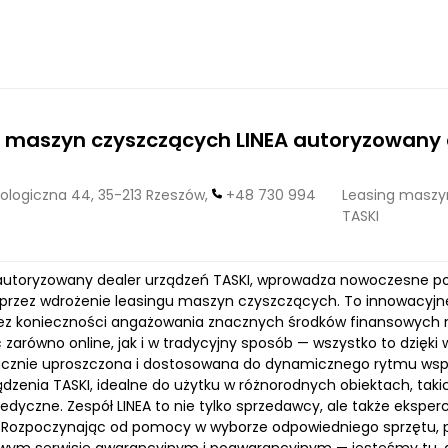
 maszyn czyszczących LINEA autoryzowany 
logiczna 44, 35-213 Rzeszów,
+48 730 994
Leasing maszy
TASKI
o autoryzowany dealer urządzeń TASKI, wprowadza nowoczesne po
przez wdrożenie leasingu maszyn czyszczących. To innowacyjne
ez konieczności angażowania znacznych środków finansowych
 zarówno online, jak i w tradycyjny sposób — wszystko to dzięki
acznie uproszczona i dostosowana do dynamicznego rytmu współ
ądzenia TASKI, idealne do użytku w różnorodnych obiektach, tak
dyczne. Zespół LINEA to nie tylko sprzedawcy, ale także eksperc
i. Rozpoczynając od pomocy w wyborze odpowiedniego sprzętu, pr