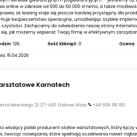
ym serwisie gwarancyjnym i pogwarancyjnym — jesteśmy tu, a
a online w zakresie od 500 do 50 000 zł netto, a także możliwoś
prawia, że leasing staje się jeszcze bardziej przystępny dla p
ntuje bezpieczeństwo operacyjne, umożliwiając szybkie impl
 czystości. Zachęcamy do odwiedzenia naszej strony internetowe
 się, jak możemy wspierać Twoją firmę w efektywnym zarządzan
edzin:
126
Ilość kliknięć:
0
Ocena:
ia: 15.04.2026
warsztatowe Karnatech
erza Mireckiego 21, 37-450 Stalowa Wola,
+48 606 118 190
to wiodący polski producent stołów warsztatowych, który łączy 
i, tworząc rozwiązania, które spełniają oczekiwania nawet najb