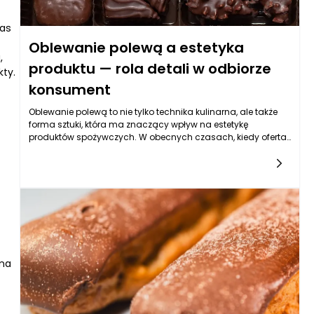
kulinarna to nie tylko jedzenie, ale także atmosfera, którą ono
tworzy, a ta potrafi znacząco wpłynąć na ogólne
zas
doświadczenie uczestników.
Oblewanie polewą a estetyka
,
produktu — rola detali w odbiorze
kty.
konsument
Oblewanie polewą to nie tylko technika kulinarna, ale także
forma sztuki, która ma znaczący wpływ na estetykę
produktów spożywczych. W obecnych czasach, kiedy oferta
rynkowa jest niezwykle bogata, a konkurencja w branży
żywnościowej rośnie w zastraszającym tempie, atrakcyjność
wizualna staje się kluczowym czynnikiem przyciągającym
uwagę konsumentów. Estetyka produktu, zarazem
wpływająca na jego postrzeganie jakość oraz smak, staje
się istotnym aspektem strategii marketingowej. Oblewanie
polewą, jako delikatne zdobienie, ma potencjał przekroczenia
funkcji tylko dekoracyjnej i wejścia w sferę oddziaływania na
emocje i wrażenia zmysłowe.
 ma