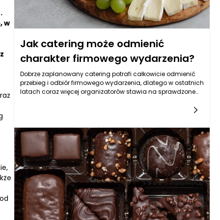
.
, w
Jak catering może odmienić
z
charakter firmowego wydarzenia?
Dobrze zaplanowany catering potrafi całkowicie odmienić
przebieg i odbiór firmowego wydarzenia, dlatego w ostatnich
latach coraz więcej organizatorów stawia na sprawdzone
raz
rozwiązania takie jak catering Jarosław, który łączy wysoką
jakość potraw z profesjonalną obsługą. Jedzenie jest jednym
g
z pierwszych elementów, które uczestnicy zauważają, i
jednym z ostatnich, które pozostają w pamięci po
zakończeniu spotkania. To właśnie dlatego odpowiednio
dobrane menu może wywołać pozytywne emocje, zachęcić
do integracji i nadać całemu wydarzeniu wyjątkowy
charakter. W firmowej codzienności, gdzie liczy się dobre
ie,
pierwsze wrażenie oraz umiejętność budowania relacji,
akże
gastronomia odgrywa rolę znacznie większą, niż mogłoby
się wydawać. Catering Jarosław potrafi dopasować się do
pod
stylu spotkania — od eleganckiej gali po kameralne
warsztaty — co sprawia, że wydarzenie staje się spójne,
przemyślane i przyjemne dla gości. Odpowiednia oprawa