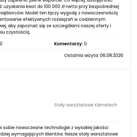
by zapewnić pełne wsparcie. Co więcej, dostępność
ć uzyskania kwot do 100 000 zł netto przy bezpośredniej
rzedsiębiorców. Model ten łączy wygodę z nowoczesnością
ementowanie efektywnych rozwiązań w codziennym
j, aby zapoznać się ze szczegółami naszej oferty i
iu czystością.
0
Komentarzy:
0
Ostatnia wizyta: 06.08.2026
Stoły warsztatowe Karnatech
w sobie nowoczesne technologie z wysokiej jakości
ardziej wymagających klientów. Nasze stoły warsztatowe