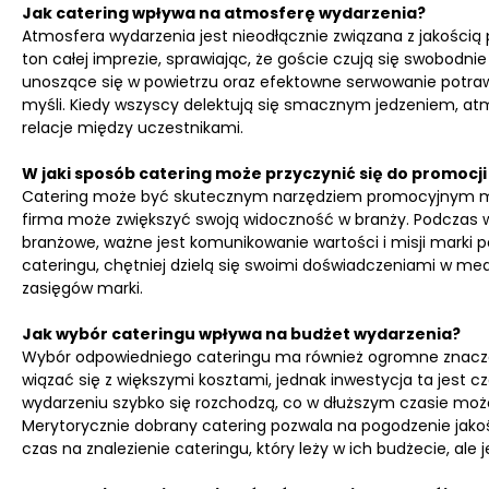
Jak catering wpływa na atmosferę wydarzenia?
Atmosfera wydarzenia jest nieodłącznie związana z jakości
ton całej imprezie, sprawiając, że goście czują się swobodni
unoszące się w powietrzu oraz efektowne serwowanie potraw 
myśli. Kiedy wszyscy delektują się smacznym jedzeniem, atmos
relacje między uczestnikami.
W jaki sposób catering może przyczynić się do promocji
Catering może być skutecznym narzędziem promocyjnym mark
firma może zwiększyć swoją widoczność w branży. Podczas wa
branżowe, ważne jest komunikowanie wartości i misji marki p
cateringu, chętniej dzielą się swoimi doświadczeniami w m
zasięgów marki.
Jak wybór cateringu wpływa na budżet wydarzenia?
Wybór odpowiedniego cateringu ma również ogromne znaczen
wiązać się z większymi kosztami, jednak inwestycja ta jest 
wydarzeniu szybko się rozchodzą, co w dłuższym czasie może
Merytorycznie dobrany catering pozwala na pogodzenie jakoś
czas na znalezienie cateringu, który leży w ich budżecie, ale