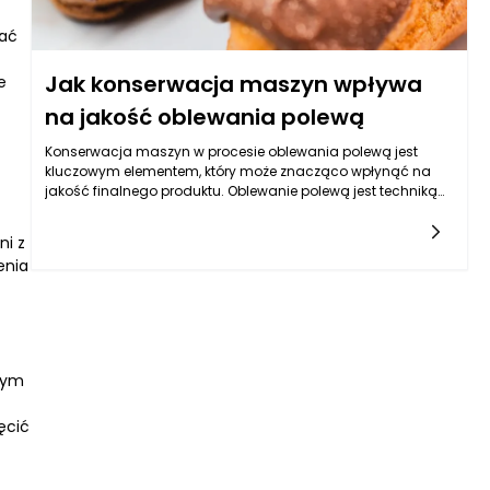
dać
Jak konserwacja maszyn wpływa
e
na jakość oblewania polewą
Konserwacja maszyn w procesie oblewania polewą jest
kluczowym elementem, który może znacząco wpłynąć na
jakość finalnego produktu. Oblewanie polewą jest techniką
stosowaną w wielu branżach, od cukiernictwa po przemysł
spożywczy, a jej jakość zależy od wielu czynników, nie tylko
ni z
od samej receptury polewy. W kontekście produkcji, właściwe
enia
utrzymanie maszyn jest niezbędne, aby zagwarantować
jednolitość, efektywność i stabilność procesu.
anym
ęcić