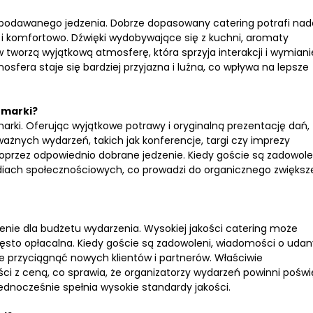
ą podawanego jedzenia. Dobrze dopasowany catering potrafi na
e i komfortowo. Dźwięki wydobywające się z kuchni, aromaty
tworzą wyjątkową atmosferę, która sprzyja interakcji i wymiani
fera staje się bardziej przyjazna i luźna, co wpływa na lepsze
 marki?
i. Oferując wyjątkowe potrawy i oryginalną prezentację dań,
żnych wydarzeń, takich jak konferencje, targi czy imprezy
oprzez odpowiednio dobrane jedzenie. Kiedy goście są zadowole
ediach społecznościowych, co prowadzi do organicznego zwiększ
ie dla budżetu wydarzenia. Wysokiej jakości catering może
często opłacalna. Kiedy goście są zadowoleni, wiadomości o ud
 przyciągnąć nowych klientów i partnerów. Właściwie
ci z ceną, co sprawia, że organizatorzy wydarzeń powinni poświ
 jednocześnie spełnia wysokie standardy jakości.