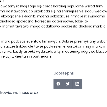
ki?
ażony rozwój staje się coraz bardziej popularne wśród firm.
lnymi dostawcami, co przekłada się na zmniejszenie śladu węglo
ąc ekologiczne składniki, można pokazać, że firma jest świadoma
ialność społeczną. Narzędzia cateringowe, takie jak
e marnotrawstwo, mogą dodatkowo podkreślić dbałość marki o
u marki podczas eventów firmowych. Dobrze przemyślany wybór
ch uczestników, ale także podkreślenie wartości i misji marki, 
na rynku, każdy aspekt wydarzeń, w tym catering, odgrywa klucz
lacji z klientami i partnerami.
Udostępnij
drowia, wellness oraz