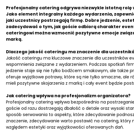
Profesjonalny catering odgrywa niezwykle istotną rol
Jako element integralny każdego wydarzenia, zapewnia 
jaki uczestnicy postrzegają firmę. Dobre jedzenie, es
zadecydować o tym, jak goście odbiorą charakter even
cateringowi można wzmocnić pozytywne emocje związa
marką.
Dlaczego jakość cateringu ma znaczenie dla uczestnik
Jakość cateringu ma kluczowe znaczenie dla uczestników ev
wspomnienia związane z wydarzeniem. Podczas spotkań firmo
jedzenie staje się nie tylko bodźcem smakowym, ale także pre
oferuje wyjątkowe potrawy, które są nie tylko smaczne, ale 
mieli pozytywne skojarzenia z marką i cały event będzie pos
Jak catering wpływa na profesjonalizm organizatora?
Profesjonalny catering wpływa bezpośrednio na postrzeganie
goście od razu dostrzegają dbałość o detale oraz wysoki stan
sposób serwowania to aspekty, które zdecydowanie podnoszą
znaczenie, zdecydowanie warto postawić na catering, który n
względem estetyki oraz wyjątkowości oferowanych dań.