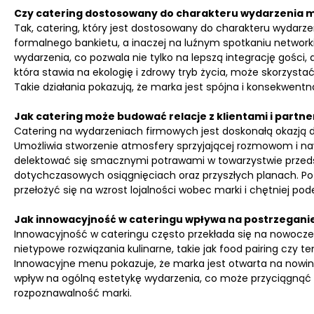
Czy catering dostosowany do charakteru wydarzenia 
Tak, catering, który jest dostosowany do charakteru wydarz
formalnego bankietu, a inaczej na luźnym spotkaniu network
wydarzenia, co pozwala nie tylko na lepszą integrację gości, a
która stawia na ekologię i zdrowy tryb życia, może skorzystać
Takie działania pokazują, że marka jest spójna i konsekwent
Jak catering może budować relacje z klientami i partn
Catering na wydarzeniach firmowych jest doskonałą okazją d
Umożliwia stworzenie atmosfery sprzyjającej rozmowom i na
delektować się smacznymi potrawami w towarzystwie przedsta
dotychczasowych osiągnięciach oraz przyszłych planach. Po
przełożyć się na wzrost lojalności wobec marki i chętniej p
Jak innowacyjność w cateringu wpływa na postrzegani
Innowacyjność w cateringu często przekłada się na nowoczesn
nietypowe rozwiązania kulinarne, takie jak food pairing czy 
Innowacyjne menu pokazuje, że marka jest otwarta na nowinki
wpływ na ogólną estetykę wydarzenia, co może przyciągnąć
rozpoznawalność marki.