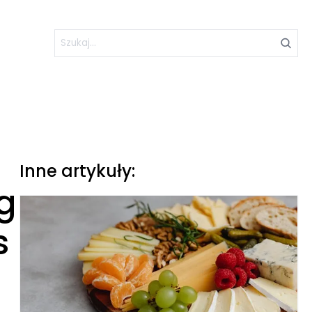
Inne artykuły:
g
s