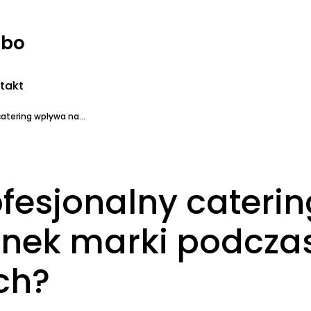
rbo
takt
atering wpływa na...
fesjonalny caterin
unek marki podcza
ch?