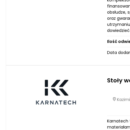
kompleksow
finansowani
obsłudze, s
oraz gwara
utrzymaniu
dowiedzieć
Ilość odwi
Data dodan
Stoły 
Kazimi
Karnatech 
materiałam