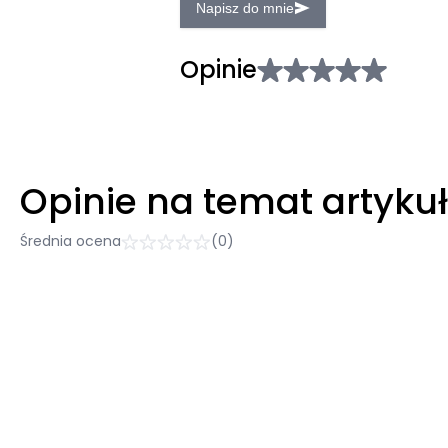
Napisz do mnie
Opinie
Opinie na temat artyku
Średnia ocena
(0)