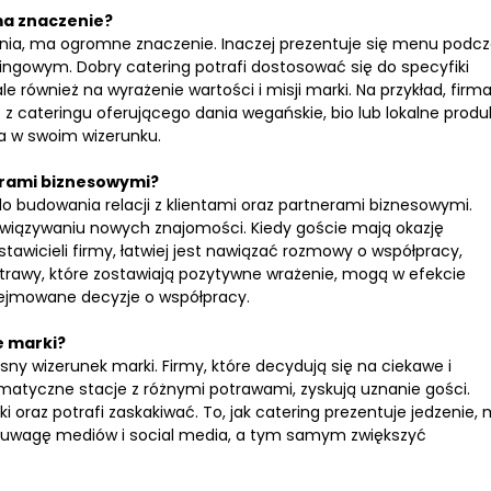
ma znaczenie?
enia, ma ogromne znaczenie. Inaczej prezentuje się menu podc
ingowym. Dobry catering potrafi dostosować się do specyfiki
le również na wyrażenie wartości i misji marki. Na przykład, firma
 z cateringu oferującego dania wegańskie, bio lub lokalne produ
na w swoim wizerunku.
erami biznesowymi?
o budowania relacji z klientami oraz partnerami biznesowymi.
wiązywaniu nowych znajomości. Kiedy goście mają okazję
wicieli firmy, łatwiej jest nawiązać rozmowy o współpracy,
trawy, które zostawiają pozytywne wrażenie, mogą w efekcie
odejmowane decyzje o współpracy.
e marki?
y wizerunek marki. Firmy, które decydują się na ciekawe i
tematyczne stacje z różnymi potrawami, zyskują uznanie gości.
 oraz potrafi zaskakiwać. To, jak catering prezentuje jedzenie,
 uwagę mediów i social media, a tym samym zwiększyć