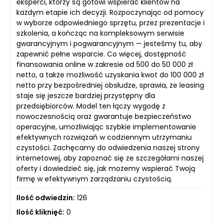
eksperci, którzy są gotowi wspierać klientów na
każdym etapie ich decyzji. Rozpoczynając od pomocy
w wyborze odpowiedniego sprzętu, przez prezentacje i
szkolenia, a kończąc na kompleksowym serwisie
gwarancyjnym i pogwarancyjnym — jesteśmy tu, aby
zapewnić pełne wsparcie. Co więcej, dostępność
finansowania online w zakresie od 500 do 50 000 zł
netto, a także możliwość uzyskania kwot do 100 000 zł
netto przy bezpośredniej obsłudze, sprawia, że leasing
staje się jeszcze bardziej przystępny dla
przedsiębiorców. Model ten łączy wygodę z
nowoczesnością oraz gwarantuje bezpieczeństwo
operacyjne, umożliwiając szybkie implementowanie
efektywnych rozwiązań w codziennym utrzymaniu
czystości. Zachęcamy do odwiedzenia naszej strony
internetowej, aby zapoznać się ze szczegółami naszej
oferty i dowiedzieć się, jak możemy wspierać Twoją
firmę w efektywnym zarządzaniu czystością.
Ilość odwiedzin:
126
Ilość kliknięć:
0