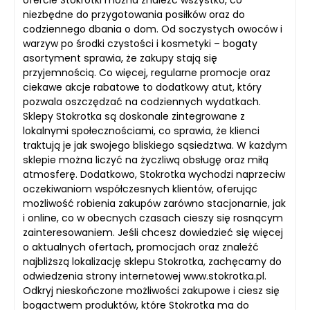
niezbędne do przygotowania posiłków oraz do
codziennego dbania o dom. Od soczystych owoców i
warzyw po środki czystości i kosmetyki – bogaty
asortyment sprawia, że zakupy stają się
przyjemnością. Co więcej, regularne promocje oraz
ciekawe akcje rabatowe to dodatkowy atut, który
pozwala oszczędzać na codziennych wydatkach.
Sklepy Stokrotka są doskonale zintegrowane z
lokalnymi społecznościami, co sprawia, że klienci
traktują je jak swojego bliskiego sąsiedztwa. W każdym
sklepie można liczyć na życzliwą obsługę oraz miłą
atmosferę. Dodatkowo, Stokrotka wychodzi naprzeciw
oczekiwaniom współczesnych klientów, oferując
możliwość robienia zakupów zarówno stacjonarnie, jak
i online, co w obecnych czasach cieszy się rosnącym
zainteresowaniem. Jeśli chcesz dowiedzieć się więcej
o aktualnych ofertach, promocjach oraz znaleźć
najbliższą lokalizację sklepu Stokrotka, zachęcamy do
odwiedzenia strony internetowej www.stokrotka.pl.
Odkryj nieskończone możliwości zakupowe i ciesz się
bogactwem produktów, które Stokrotka ma do