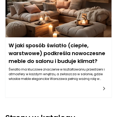
W jaki sposób światło (ciepłe,
warstwowe) podkreśla nowoczesne
meble do salonu i buduje klimat?
Światło ma kluczowe znaczenie w kształtowaniu przestrzeni i
atmosfery w każdym wnętrzu, a zwłaszcza w salonie, gdzie
włoskie meble eleganckie Warszawa pełnią ważną rolę w
tworzeniu stylowego wyglądu. Odpowiednie oświetlenie,
zarówno naturalne, jak i sztuczne, może oczarować przestrzeń,
ukazując piękno mebli, ich linie oraz tekstury. W przypadku
nowoczesnych mebli do salonu, które charakteryzują się
minimalistycznym designem i prostymi formami, oświetlenie
ciepłe i warstwowe może wydobyć ich estetyczne walory oraz
zbudować wyjątkowy klimat.