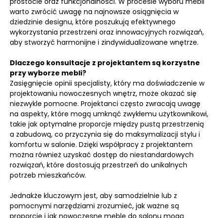
prostocie oraz funkcjonalności. W procesie wyboru mebli
warto zwrócić uwagę na najnowsze osiągnięcia w
dziedzinie designu, które poszukują efektywnego
wykorzystania przestrzeni oraz innowacyjnych rozwiązań,
aby stworzyć harmonijne i zindywidualizowane wnętrze.
Dlaczego konsultacje z projektantem są korzystne
przy wyborze mebli?
Zasięgnięcie opinii specjalisty, który ma doświadczenie w
projektowaniu nowoczesnych wnętrz, może okazać się
niezwykle pomocne. Projektanci często zwracają uwagę
na aspekty, które mogą umknąć zwykłemu użytkownikowi,
takie jak optymalne proporcje między pustą przestrzenią
a zabudową, co przyczynia się do maksymalizacji stylu i
komfortu w salonie. Dzięki współpracy z projektantem
można również uzyskać dostęp do niestandardowych
rozwiązań, które dostosują przestrzeń do unikalnych
potrzeb mieszkańców.
Jednakże kluczowym jest, aby samodzielnie lub z
pomocnymi narzędziami zrozumieć, jak ważne są
proporcje i jak nowoczesne meble do salonu mogą