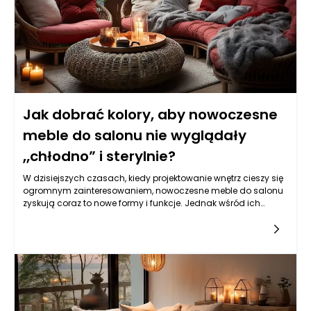
Jak dobrać kolory, aby nowoczesne
meble do salonu nie wyglądały
„chłodno” i sterylnie?
W dzisiejszych czasach, kiedy projektowanie wnętrz cieszy się
ogromnym zainteresowaniem, nowoczesne meble do salonu
zyskują coraz to nowe formy i funkcje. Jednak wśród ich
minimalistycznych linii i stonowanych kolorów często można
odczuć swoistą „chłodność” i sterylność przestrzeni. Dlatego
kluczowe jest odpowiednie dobranie kolorystyki, aby stworzyć
przytulne, ale jednocześnie nowoczesne wnętrze. W artykule
tym omówimy, jak kolorystyka wpływa na atmosferę w salonie
oraz jakie odcienie wybierać, aby zneutralizować zimny
charakter nowoczesnych mebli do salonu.