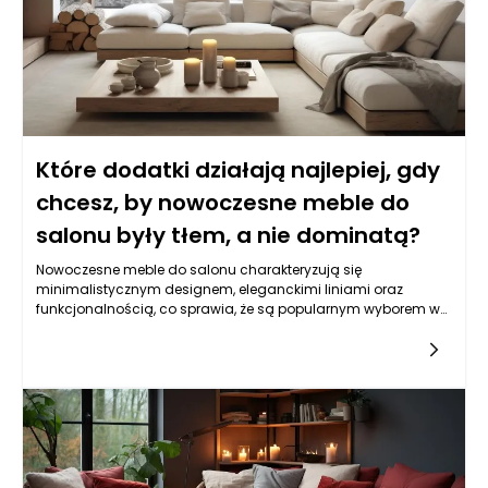
Które dodatki działają najlepiej, gdy
chcesz, by nowoczesne meble do
salonu były tłem, a nie dominatą?
Nowoczesne meble do salonu charakteryzują się
minimalistycznym designem, eleganckimi liniami oraz
funkcjonalnością, co sprawia, że są popularnym wyborem w
wielu domach. Jednak w przypadku, gdy chcemy, aby te
meble pełniły rolę tła, a nie dominowały w przestrzeni, właściwe
dodatki odgrywają kluczową rolę. Stworzenie atmosfery, w
której nowoczesne meble wydają się delikatniejsze, a całe
otoczenie staje się bardziej harmonijne, wymaga
zastosowania odpowiednich elementów
dekoracyjnych. Istotne jest, aby dodać akcenty, które
wprowadzą ciepło, teksturę oraz kolor, jednocześnie nie
zakrywając wartości mebli eleganckich Warszawa.