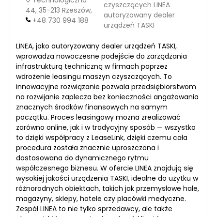
czyszczących LINEA
44, 35-213 Rzeszów,
autoryzowany dealer
+48 730 994 188
urządzeń TASKI
LINEA, jako autoryzowany dealer urządzeń TASKI,
wprowadza nowoczesne podejście do zarządzania
infrastrukturą techniczną w firmach poprzez
wdrożenie leasingu maszyn czyszczących. To
innowacyjne rozwiązanie pozwala przedsiębiorstwom
na rozwijanie zaplecza bez konieczności angażowania
znacznych środków finansowych na samym
początku. Proces leasingowy można zrealizować
zarówno online, jak i w tradycyjny sposób — wszystko
to dzięki współpracy z LeaseLink, dzięki czemu cała
procedura została znacznie uproszczona i
dostosowana do dynamicznego rytmu
współczesnego biznesu. W ofercie LINEA znajdują się
wysokiej jakości urządzenia TASKI, idealne do użytku w
różnorodnych obiektach, takich jak przemysłowe hale,
magazyny, sklepy, hotele czy placówki medyczne.
Zespół LINEA to nie tylko sprzedawcy, ale także