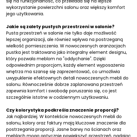
się na funkcjonalność, co przekłada się na lepsze
wykorzystanie powierzchni salonu oraz większy komfort
jego użytkowania.
Jakie są zalety pustych przestrzeni w salonie?
Pusta przestrzeń w salonie nie tylko daje możliwość
lepszej organizacji, ale również wpływa na postrzeganą
wielkość pomieszczenia. W nowoczesnych aranżacjach
pustka jest traktowana jako integralny element designu,
który pozwala meblom na "oddychanie". Dzięki
odpowiednim proporcjom, każdy element wyposażenia
wnętrza ma szansę się zaprezentować, co umożliwia
uwypuklenie efektownych detali nowoczesnych mebli do
salonu. Równocześnie dobrze zaplanowana przestrzeń
zapewnia komfort i swobodę poruszania się, co jest
szczególnie istotne w codziennym użytkowaniu.
Czy kolorystyka podkreśla znaczenie proporcji?
Jak najbardziej. W kontekście nowoczesnych mebli do
salonu, kolory oraz faktury mają kluczowe znaczenie dla
postrzegania proporcji. Jasne barwy na ścianach oraz
meblach mogą optycznie powiększyć przestrzeń, nadając