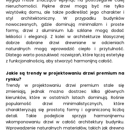
wygląd może znacząco wpłynąć na postrzeganie całej
nieruchomości. Piękne drzwi mogą być nie tylko
wizytówką domu, ale także podkreślać jego charakter i
styl architektoniczny. W przypadku budynków
nowoczesnych, gdzie dominują minimalizm i proste
formy, drzwi z aluminium lub szklane mogą dodać
lekkości i elegancji. Z kolei w architekturze klasycznej
dobrze dobrane drzwi drewniane w odcieniach
naturalnych mogą wprowadzić ciepło i przytulność.
Dlatego warto poszukiwać rozwiązań, które łączą estetykę
z funkcjonalnością, aby stworzyć harmonijną całość.
Jakie są trendy w projektowaniu drzwi premium na
rynku?
Trendy w projektowaniu drzwi premium stale się
zmieniają, jednak można dostrzec kilka głównych
kierunków, które w ostatnich latach dominują. Rośnie
popularność drzwi minimalistycznych, które
charakteryzują się prostotą formy i ograniczoną liczbą
detali. Takie podejście sprzyja harmonijnemu
wkomponowaniu drzwi w całość architektury budynku.
Wprowadzenie naturalnych materiałów, takich jak drewno