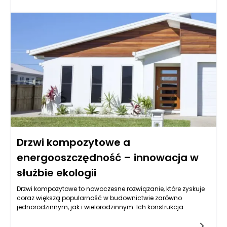
mostków termicznych i strat ciepła. Systemy inteligentne,
dzięki zastosowaniu nowoczesnych technologii, są w stanie
skutecznie reagować na różne czynniki zewnętrzne oraz
dostosować się do potrzeb użytkownika, co znacząco
zwiększa efektywność energetyczną budynków. W
konsekwencji, drzwi z tymi systemami przyczyniają się do
obniżenia kosztów ogrzewania, a tym samym do większego
komfortu cieplnego.
Drzwi kompozytowe a
energooszczędność – innowacja w
służbie ekologii
Drzwi kompozytowe to nowoczesne rozwiązanie, które zyskuje
coraz większą popularność w budownictwie zarówno
jednorodzinnym, jak i wielorodzinnym. Ich konstrukcja
wykonana z różnych materiałów, takich jak włókna szklane,
kompozyty polimerowe oraz materiały drewnopochodne,