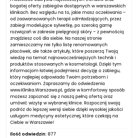
bogatej oferty zabiegów dostępnych w warszawskich
klinikach. Bez względu na to, jakie masz oczekiwania –
od zaawansowanych terapii odmładzających, przez
zabiegi modelujące sylwetkę, po szeroką gamę
rozwiązań w zakresie pielęgnacji skóry – z pewnością
znajdziesz coś dla siebie. Na naszej stronie
zamieszczamy nie tylko listę renomowanych
placówek, ale także artykuły, które poszerzą Twoją
wiedzę na temat najnowocześniejszych technik i
produktów stosowanych w kosmetologii. Dzięki tym
informacjom łatwiej podejmiesz decyzję o zabiegu,
który najlepiej odpowiada Twoim potrzebom i
oczekiwaniom. Zapraszamy do odwiedzenia
www.Klinika.Warszawa.pl, gdzie w komfortowy sposób
możesz zapoznać się z naszą pełną ofertą oraz
umówić wizytę w wybranej klinice. Rozpocznij swoją
podróż do lepszej wersji siebie dzięki wysokiej jakości
usługom medycyny estetycznej, które czekają na
Ciebie w Warszawie!
Ilość odwiedzin:
877