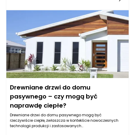
sprawia, że są one nie tylko wyjątkowo estetyczne, ale także
funkcjonalne. Energooszczędność jest jednym z kluczowych
atutów drzwi kompozytowych, co powoduje, że stają się one
coraz bardziej atrakcyjną opcją dla osób świadomych
ekologicznie. Dzięki doskonałym właściwościom izolacyjnym,
drzwi te minimalizują straty ciepła, co przekłada się na niższe
rachunki za ogrzewanie, a także zwiększa komfort
mieszkańców.
Drewniane drzwi do domu
pasywnego – czy mogą być
naprawdę ciepłe?
Drewniane drzwi do domu pasywnego mogą być
rzeczywiście ciepłe, zwłaszcza w kontekście nowoczesnych
technologii produkcji i zastosowanych
materiałów. Kluczowym aspektem domów pasywnych jest ich