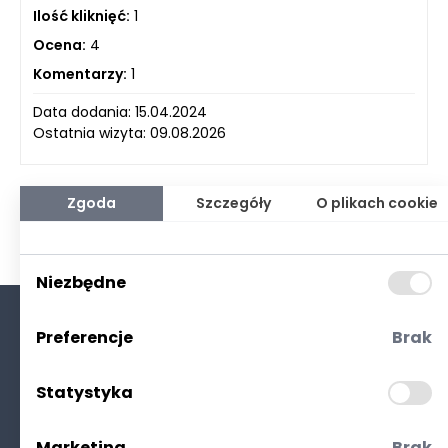
Ilość kliknięć:
1
Ocena:
4
Komentarzy:
1
Data dodania: 15.04.2024
Ostatnia wizyta: 09.08.2026
Zgoda
Szczegóły
O plikach cookie
Niezbędne
Preferencje
Brak
O nas
Kontakt
Statystyka
Polityka prywatności
(RODO. Cookies)
Marketing
Brak