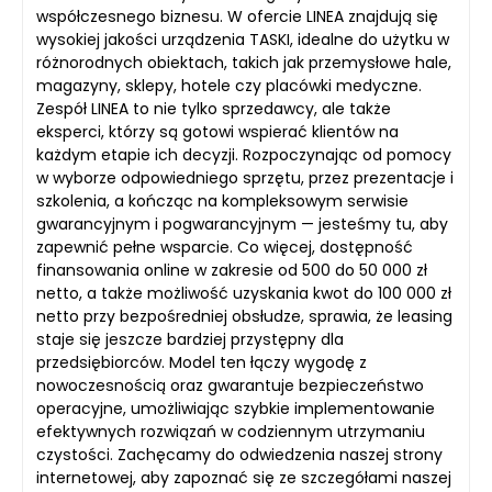
współczesnego biznesu. W ofercie LINEA znajdują się
wysokiej jakości urządzenia TASKI, idealne do użytku w
różnorodnych obiektach, takich jak przemysłowe hale,
magazyny, sklepy, hotele czy placówki medyczne.
Zespół LINEA to nie tylko sprzedawcy, ale także
eksperci, którzy są gotowi wspierać klientów na
każdym etapie ich decyzji. Rozpoczynając od pomocy
w wyborze odpowiedniego sprzętu, przez prezentacje i
szkolenia, a kończąc na kompleksowym serwisie
gwarancyjnym i pogwarancyjnym — jesteśmy tu, aby
zapewnić pełne wsparcie. Co więcej, dostępność
finansowania online w zakresie od 500 do 50 000 zł
netto, a także możliwość uzyskania kwot do 100 000 zł
netto przy bezpośredniej obsłudze, sprawia, że leasing
staje się jeszcze bardziej przystępny dla
przedsiębiorców. Model ten łączy wygodę z
nowoczesnością oraz gwarantuje bezpieczeństwo
operacyjne, umożliwiając szybkie implementowanie
efektywnych rozwiązań w codziennym utrzymaniu
czystości. Zachęcamy do odwiedzenia naszej strony
internetowej, aby zapoznać się ze szczegółami naszej