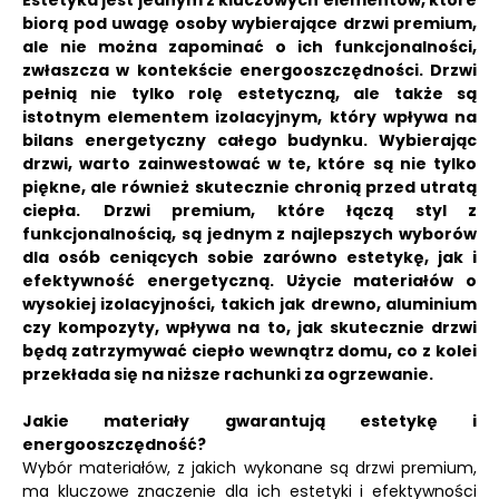
Estetyka jest jednym z kluczowych elementów, które
biorą pod uwagę osoby wybierające drzwi premium,
ale nie można zapominać o ich funkcjonalności,
zwłaszcza w kontekście energooszczędności.
Drzwi
pełnią nie tylko rolę estetyczną, ale także są
istotnym elementem izolacyjnym, który wpływa na
bilans energetyczny całego budynku.
Wybierając
drzwi, warto zainwestować w te, które są nie tylko
piękne, ale również skutecznie chronią przed utratą
ciepła.
Drzwi premium, które łączą styl z
funkcjonalnością, są jednym z najlepszych wyborów
dla osób ceniących sobie zarówno estetykę, jak i
efektywność energetyczną. Użycie materiałów o
wysokiej izolacyjności, takich jak drewno, aluminium
czy kompozyty, wpływa na to, jak skutecznie drzwi
będą zatrzymywać ciepło wewnątrz domu, co z kolei
przekłada się na niższe rachunki za ogrzewanie.
Jakie materiały gwarantują estetykę i
energooszczędność?
Wybór materiałów, z jakich wykonane są drzwi premium,
ma kluczowe znaczenie dla ich estetyki i efektywności