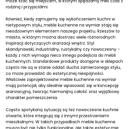
może stać się miejscem, w którym spędzamy miło czas z
rodziną i przyjaciółmi.
Również, kiedy zajmujemy się wykończeniem kuchni w
nietypowym stylu, meble kuchenne na wymiar stają się
nieodzownym elementem naszego projektu. Rzeszów to
miasto, w którym można dostrzec wiele różnorodnych
inspiracji dotyczących aranżacji wnętrz. Styl
skandynawski, industrialny, rustykalny czy nowoczesny -
każdy z nich wymaga nieco innego podejścia do mebli
kuchennych. Standardowe produkty dostępne w sklepach
często nie są w stanie oddać ducha zamierzonego stylu,
co może prowadzić do estetycznej niespójności.
Właściwie zaprojektowane meble kuchenne na wymiar
mają potencjał, aby idealnie wpasować się w koncepcję
aranżacyjną, tworząc harmonijną całość oraz wyjątkowy
charakter pomieszczenia.
Często spotykaną sytuacją są też nowoczesne kuchnie
otwarte, które integrują się z innymi przestrzeniami
mieszkalnymi. W takich przypadkach meble kuchenne
muszą być nie tylko funkcjonalne, ale także estetycznie