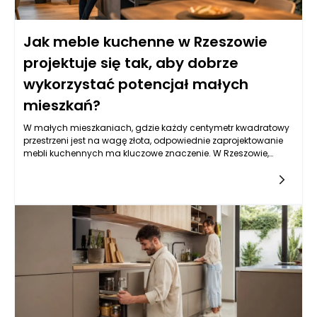
Jak meble kuchenne w Rzeszowie
projektuje się tak, aby dobrze
wykorzystać potencjał małych
mieszkań?
W małych mieszkaniach, gdzie każdy centymetr kwadratowy
przestrzeni jest na wagę złota, odpowiednie zaprojektowanie
mebli kuchennych ma kluczowe znaczenie. W Rzeszowie,
podobnie jak w wielu innych miastach, coraz więcej osób
decyduje się na mieszkania o ograniczonej powierzchni, co
sprawia, że projektowanie funkcjonalnej kuchni staje się
wyzwaniem. Meble kuchenne muszą nie tylko estetycznie
komponować się z wnętrzem, ale także maksymalizować
dostępne miejsce, oferując odpowiednią ilość miejsca do
przechowywania oraz zapewniając wygodę użytkowania. W
procesie projektowania ważne jest więc uwzględnienie
specyficznych potrzeb mieszkańców, stworzenie
harmonijnego układu oraz wykorzystanie innowacyjnych
rozwiązań technologicznych.