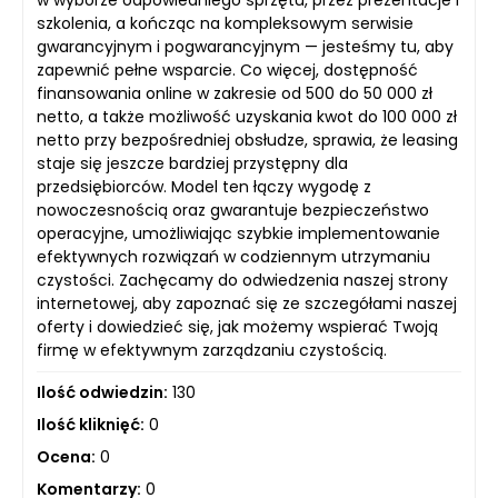
w wyborze odpowiedniego sprzętu, przez prezentacje i
szkolenia, a kończąc na kompleksowym serwisie
gwarancyjnym i pogwarancyjnym — jesteśmy tu, aby
zapewnić pełne wsparcie. Co więcej, dostępność
finansowania online w zakresie od 500 do 50 000 zł
netto, a także możliwość uzyskania kwot do 100 000 zł
netto przy bezpośredniej obsłudze, sprawia, że leasing
staje się jeszcze bardziej przystępny dla
przedsiębiorców. Model ten łączy wygodę z
nowoczesnością oraz gwarantuje bezpieczeństwo
operacyjne, umożliwiając szybkie implementowanie
efektywnych rozwiązań w codziennym utrzymaniu
czystości. Zachęcamy do odwiedzenia naszej strony
internetowej, aby zapoznać się ze szczegółami naszej
oferty i dowiedzieć się, jak możemy wspierać Twoją
firmę w efektywnym zarządzaniu czystością.
Ilość odwiedzin:
130
Ilość kliknięć:
0
Ocena:
0
Komentarzy:
0