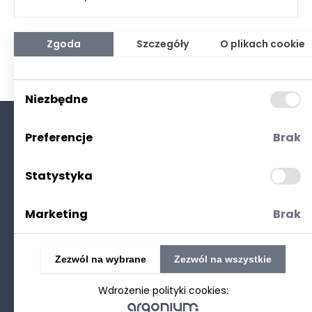
Zgoda
Szczegóły
O plikach cookie
Niezbędne
Preferencje
Brak
O nas
Kontakt
Statystyka
Polityka prywatności
(RODO. Cookies)
Marketing
Brak
Zezwól na wybrane
Zezwól na wszystkie
Wdrożenie polityki cookies:
©2025 Realizacja
strony www
: Technetium.pl