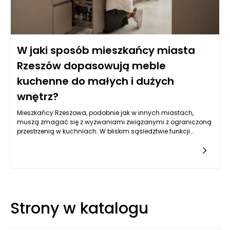
W jaki sposób mieszkańcy miasta
Rzeszów dopasowują meble
kuchenne do małych i dużych
wnętrz?
Mieszkańcy Rzeszowa, podobnie jak w innych miastach,
muszą zmagać się z wyzwaniami związanymi z ograniczoną
przestrzenią w kuchniach. W bliskim sąsiedztwie funkcji
użytkowych i estetyki, ich wybór mebli kuchennych często
sprowadza się do decyzji, które pozwolą maksymalizować
dostępną powierzchnię, a jednocześnie zachować wygodę i
styl. W małych kuchniach kluczowe stają się starannie
przemyślane rozwiązania. Zastosowanie mebli na wymiar,
które idealnie wpisują się w nietypowe kształty i rozmiary
wnętrz, pozwala zaoszczędzić cenne miejsce. Dodatkowo,
Strony w katalogu
jasne kolory mebli kuchennych oraz lusterka na frontach i w
dekoracjach optycznie powiększają przestrzeń, co jest
niezwykle istotne w Rzeszowie, gdzie wiele mieszkań ma