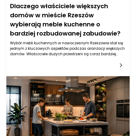
Dlaczego właściciele większych
domów w mieście Rzeszów
wybierają meble kuchenne o
bardziej rozbudowanej zabudowie?
Wybór mebli kuchennych w nowoczesnym Rzeszowie stał się
jednym z kluczowych aspektów podczas aranżacji większych
domów. Właściciele dużych przestrzeni są coraz bardziej
świadomi swoich potrzeb i preferencji, co przekłada się na
decyzję o wskazaniu na meble kuchenne o bardziej
rozbudowanej zabudowie. Tego typu rozwiązania nie tylko
odpowiadają na funkcjonalne wymogi domowników, ale
również przyczyniają się do estetyki wnętrza. W miastach,
takich jak Rzeszów, rosnące zainteresowanie efektownymi i
praktycznymi kuchniami sprawia, że meble te zyskują na
znaczeniu.