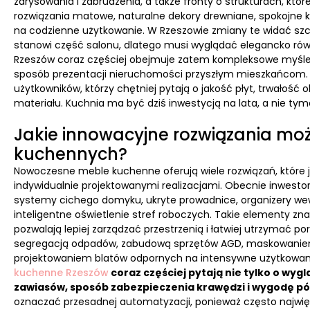
zarysowania i zabrudzenia, a także fronty o strukturach, któ
rozwiązania matowe, naturalne dekory drewniane, spokojne k
na codzienne użytkowanie. W Rzeszowie zmiany te widać szc
stanowi część salonu, dlatego musi wyglądać elegancko rów
Rzeszów coraz częściej obejmuje zatem kompleksowe myśleni
sposób prezentacji nieruchomości przyszłym mieszkańcom. 
użytkowników, którzy chętniej pytają o jakość płyt, trwałość
materiału. Kuchnia ma być dziś inwestycją na lata, a nie 
Jakie innowacyjne rozwiązania mo
kuchennych?
Nowoczesne meble kuchenne oferują wiele rozwiązań, które je
indywidualnie projektowanymi realizacjami. Obecnie inwesto
systemy cichego domyku, ukryte prowadnice, organizery wew
inteligentne oświetlenie stref roboczych. Takie elementy z
pozwalają lepiej zarządzać przestrzenią i łatwiej utrzymać po
segregacją odpadów, zabudową sprzętów AGD, maskowaniem
projektowaniem blatów odpornych na intensywne użytkowan
kuchenne Rzeszów
coraz częściej pytają nie tylko o wyg
zawiasów, sposób zabezpieczenia krawędzi i wygodę p
oznaczać przesadnej automatyzacji, ponieważ często najwięks