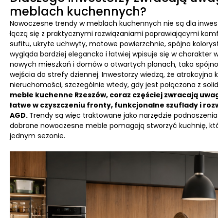
meblach kuchennych?
Nowoczesne trendy w meblach kuchennych nie są dla inwest
łączą się z praktycznymi rozwiązaniami poprawiającymi komf
sufitu, ukryte uchwyty, matowe powierzchnie, spójna kolorys
wygląda bardziej elegancko i łatwiej wpisuje się w charakter
nowych mieszkań i domów o otwartych planach, taka spójno
wejścia do strefy dziennej. Inwestorzy wiedzą, że atrakcyjna
nieruchomości, szczególnie wtedy, gdy jest połączona z s
meble kuchenne Rzeszów, coraz częściej zwracają uwa
łatwe w czyszczeniu fronty, funkcjonalne szuflady i ro
AGD.
Trendy są więc traktowane jako narzędzie podnoszenia
dobrane nowoczesne meble pomagają stworzyć kuchnię, która 
jednym sezonie.