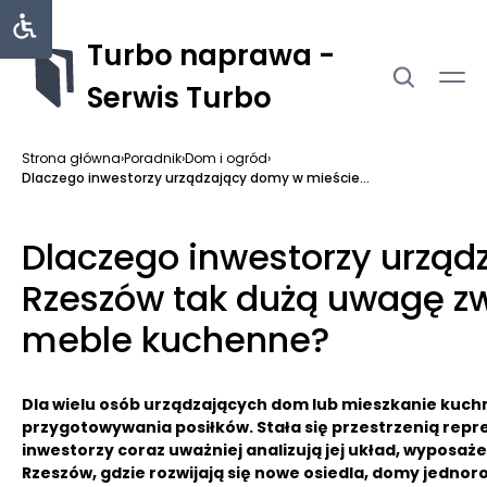
Turbo naprawa -
Serwis Turbo
Strona główna
›
Poradnik
›
Dom i ogród
›
Dlaczego inwestorzy urządzający domy w mieście...
Dlaczego inwestorzy urzą
Rzeszów tak dużą uwagę zw
meble kuchenne?
Dla wielu osób urządzających dom lub mieszkanie kuch
przygotowywania posiłków. Stała się przestrzenią repr
inwestorzy coraz uważniej analizują jej układ, wyposaż
Rzeszów, gdzie rozwijają się nowe osiedla, domy jedno