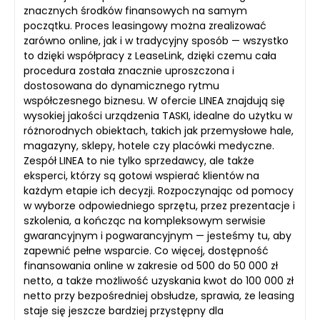
znacznych środków finansowych na samym
początku. Proces leasingowy można zrealizować
zarówno online, jak i w tradycyjny sposób — wszystko
to dzięki współpracy z LeaseLink, dzięki czemu cała
procedura została znacznie uproszczona i
dostosowana do dynamicznego rytmu
współczesnego biznesu. W ofercie LINEA znajdują się
wysokiej jakości urządzenia TASKI, idealne do użytku w
różnorodnych obiektach, takich jak przemysłowe hale,
magazyny, sklepy, hotele czy placówki medyczne.
Zespół LINEA to nie tylko sprzedawcy, ale także
eksperci, którzy są gotowi wspierać klientów na
każdym etapie ich decyzji. Rozpoczynając od pomocy
w wyborze odpowiedniego sprzętu, przez prezentacje i
szkolenia, a kończąc na kompleksowym serwisie
gwarancyjnym i pogwarancyjnym — jesteśmy tu, aby
zapewnić pełne wsparcie. Co więcej, dostępność
finansowania online w zakresie od 500 do 50 000 zł
netto, a także możliwość uzyskania kwot do 100 000 zł
netto przy bezpośredniej obsłudze, sprawia, że leasing
staje się jeszcze bardziej przystępny dla