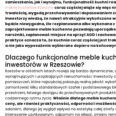
zamieszkania, jak i wynajmu, funkcjonalność kuchni rea
meble kuchenne Rzeszów
coraz częściej wiąże się więc n
trwałością, wygodą przechowywania i dopasowaniem za
Inwestorzy wiedzą, że nawet atrakcyjnie wykończone wnę
będzie niewygodna, źle rozplanowana albo wykonana z 
zaprojektowane meble kuchenne pozwalają uporządkow
narożniki, zaplanować miejsce na sprzęt AGD i zachować
praktyce oznacza to, że kuchnia coraz częściej jest tra
a nie jako wyposażenie wybierane dopiero na końcowym
Dlaczego funkcjonalne meble kuch
inwestorów w Rzeszowie?
Rzeszów w ostatnich latach rozwija się bardzo dynamicznie, 
wynajmujących i urządzających nieruchomości. Inwestorzy cor
pomieszczeń, które najszybciej pokazują realną jakość wyko
zamontować kilku standardowych szafek i podstawowego bla
przestrzeni, łatwego dostępu do przechowywanych produktó
codziennego rytmu życia.
Właśnie dlatego meble kuchenn
ceny, ale również praktyczności, odporności i możliwości
salonem, dlatego jej wygląd wpływa na estetykę całej stref
intensywnie użytkowanym, odpornym na wilgoć, zmiany temper