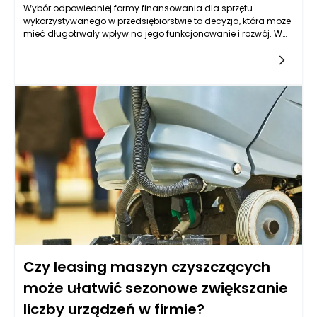
Wybór odpowiedniej formy finansowania dla sprzętu
wykorzystywanego w przedsiębiorstwie to decyzja, która może
mieć długotrwały wpływ na jego funkcjonowanie i rozwój. W
ostatnich latach leasing maszyn czyszczących stał się coraz
bardziej popularnym rozwiązaniem wśród przedsiębiorców,
którzy zdają sobie sprawę z korzyści płynących z
wykorzystania nowoczesnych technologii w swoich
firmach. Leasing maszyn czyszczących jako sposób na
pozyskanie niezbędnego sprzętu staje się rozsądniejszą
alternatywą w porównaniu z odkładaniem inwestycji, która
może prowadzić do opóźnienia w osiąganiu zamierzonych
celów i zwiększenia konkurencyjności na rynku. Decyzja o
leasingu może przynieść wiele korzyści, które mogą być
kluczowe dla sukcesu każdej firmy.
Czy leasing maszyn czyszczących
może ułatwić sezonowe zwiększanie
liczby urządzeń w firmie?