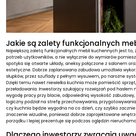
Jakie są zalety funkcjonalnych me
Największą zaletą funkcjonalnych mebli kuchennych jest to
potrzeb użytkowników, a nie wyłącznie do wymiarów pomies
spotyka się otwarte układy, aneksy połączone z salonem ora
estetyczne. Dobrze zaplanowana zabudowa umożliwia wykorzy
słupków, przez szuflady z pełnym wysuwem, po narożne sys
Dzięki temu nawet niewielka kuchnia może pomieścić sprzęt,
przeładowania. Inwestorzy szukający rozwiązań pod hasłem
wygodę pracy przy blacie, odpowiednią wysokość zabudowy, r
logiczny podział na strefę przechowywania, przygotowywania
czy kuchnia będzie wygodna na co dzień, czy szybko zacznie
znaczenie wizualne, ponieważ dobrze zaprojektowane wnętrze 
porządku i lepiej prezentuje się podczas oględzin nierucho
Dlaczego inwestorzy zwracają uw