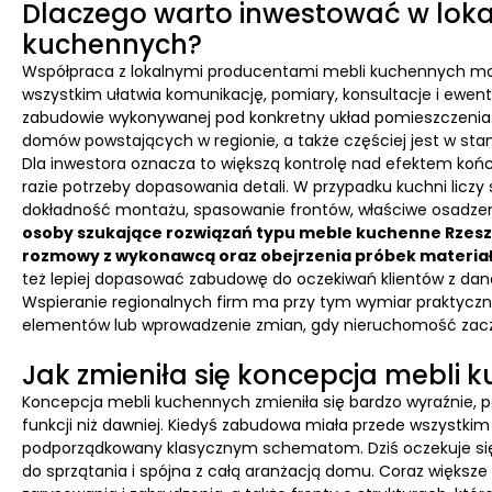
Dlaczego warto inwestować w lok
kuchennych?
Współpraca z lokalnymi producentami mebli kuchennych może
wszystkim ułatwia komunikację, pomiary, konsultacje i ewent
zabudowie wykonywanej pod konkretny układ pomieszczenia. 
domów powstających w regionie, a także częściej jest w stan
Dla inwestora oznacza to większą kontrolę nad efektem końc
razie potrzeby dopasowania detali. W przypadku kuchni liczy 
dokładność montażu, spasowanie frontów, właściwe osadzeni
osoby szukające rozwiązań typu meble kuchenne Rzesz
rozmowy z wykonawcą oraz obejrzenia próbek materiał
też lepiej dopasować zabudowę do oczekiwań klientów z daneg
Wspieranie regionalnych firm ma przy tym wymiar praktyczny
elementów lub wprowadzenie zmian, gdy nieruchomość zac
Jak zmieniła się koncepcja mebli 
Koncepcja mebli kuchennych zmieniła się bardzo wyraźnie, p
funkcji niż dawniej. Kiedyś zabudowa miała przede wszystkim 
podporządkowany klasycznym schematom. Dziś oczekuje się, 
do sprzątania i spójna z całą aranżacją domu. Coraz większe