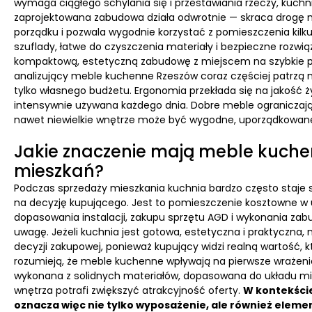
wymaga ciągłego schylania się i przestawiania rzeczy, kuchni
zaprojektowana zabudowa działa odwrotnie — skraca drogę m
porządku i pozwala wygodnie korzystać z pomieszczenia kil
szuflady, łatwe do czyszczenia materiały i bezpieczne rozwią
kompaktową, estetyczną zabudowę z miejscem na szybkie pr
analizujący meble kuchenne Rzeszów coraz częściej patrzą n
tylko własnego budżetu. Ergonomia przekłada się na jakość ż
intensywnie używana każdego dnia. Dobre meble ograniczają 
nawet niewielkie wnętrze może być wygodne, uporządkowane
Jakie znaczenie mają meble kuche
mieszkań?
Podczas sprzedaży mieszkania kuchnia bardzo często staje
na decyzję kupującego. Jest to pomieszczenie kosztowne w
dopasowania instalacji, zakupu sprzętu AGD i wykonania za
uwagę. Jeżeli kuchnia jest gotowa, estetyczna i praktyczna
decyzji zakupowej, ponieważ kupujący widzi realną wartość, 
rozumieją, że meble kuchenne wpływają na pierwsze wrażeni
wykonana z solidnych materiałów, dopasowana do układu mies
wnętrza potrafi zwiększyć atrakcyjność oferty.
W kontekści
oznacza więc nie tylko wyposażenie, ale również elem