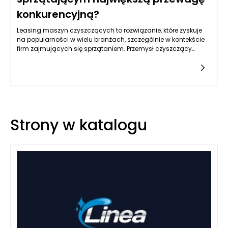
konkurencyjną?
Leasing maszyn czyszczących to rozwiązanie, które zyskuje
na popularności w wielu branżach, szczególnie w kontekście
firm zajmujących się sprzątaniem. Przemysł czyszczący
przeżywa dynamiczny rozwój, a innowacyjne technologie oraz
nowoczesne urządzenia pozwalają na efektywniejsze
wykonywanie usług. Warto zatem zastanowić się, w jakich
konkretnych branżach leasing maszyn czyszczących może
przynieść największe korzyści i przewagę konkurencyjną dla
firm sprzątających.
Strony w katalogu