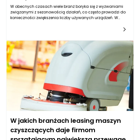
W obecnych czasach wiele branż boryka się z wyzwaniami
związanymi z sezonowością działań, co często prowadzi do
konieczności zwiększenia liczby używanych urządzeń. W
szczególności dotyczy to firm zajmujących się usługami
sprzątania, które muszą dostosować swoje możliwości do
wzrastającego zapotrzebowania na usługi w określonych
porach roku, takich jak wiosenne porządki czy sezon letnich
festynów i imprez. Leasing maszyn czyszczących staje się
coraz bardziej popularnym rozwiązaniem, które oferuje
elastyczność oraz oszczędności, a co za tym idzie, może w
znaczący sposób ułatwić tym firmom zwiększanie liczby
urządzeń w sezonie. Wprowadzenie leasingu maszyn
czyszczących do strategii operacyjnej firmy może przyczynić
się także do poprawy efektywności i jakości świadczonych
usług.
W jakich branżach leasing maszyn
czyszczących daje firmom
sprzątającym największą przewagę