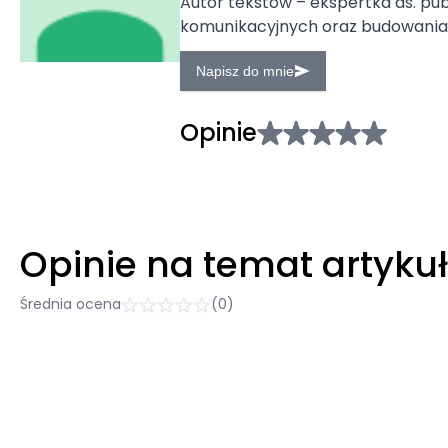
Autor tekstów – ekspertka ds. publ
komunikacyjnych oraz budowania 
Napisz do mnie
Opinie
Opinie na temat artyku
Średnia ocena
(0)