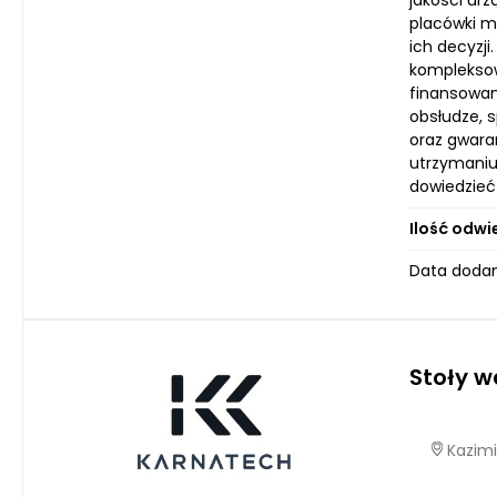
jakości urz
placówki me
ich decyzj
kompleksow
finansowani
obsłudze, s
oraz gwara
utrzymaniu
dowiedzieć
Ilość odwi
Data dodan
Stoły 
Kazimi