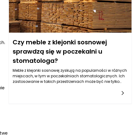
Czy meble z klejonki sosnowej
ch.
sprawdzą się w poczekalni u
stomatologa?
Meble z klejonki sosnowej zyskują na popularności w różnych
miejscach, w tym w poczekalniach stomatologicznych. Ich
zastosowanie w takich przestrzeniach może być nie tylko
estetyczne, ale także praktyczne. Klejonka sosnowa to
wie
materiał, który składa się z kilku warstw drewna sklejonych ze
sobą, co sprawia, że jest on wytrzymały i odporny na
uszkodzenia. W poczekalni, gdzie klienci często spędzają
czas w oczekiwaniu na wizytę, ważne jest, aby meble były
zarówno komfortowe, jak i trwałe. Klejonka sosnowa spełnia
te wymagania, oferując przyjemny wygląd oraz
wystarczającą wytrzymałość, aby znieść codzienne
użytkowanie przez wiele osób. Właściwości tego materiału
atwe
sprawiają, że może być idealnym rozwiązaniem dla