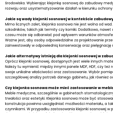
środowiska. Wybierając klejonkę sosnową do zabudowy med
rozwoju oraz usystematyzowanie działań w kierunku ochrony
Jakie są wady klejonki sosnowej w kontekście zabudo
Mimo licznych zalet, klejonka sosnowa nie jest wolna od wad
szkodników, takich jak termity czy korniki. Dodatkowo, nawe
czasu może się odbarwiać pod wpływem warunków atmosfer
Ważne jest, aby osoby odpowiedzialne za projektowanie prz
zainwestowały w odpowiednią konserwację oraz pielęgnację 
Jakie alternatywy istnieją dla klejonki sosnowej w za
Oprócz klejonki sosnowej, dostępnych jest wiele innych ma
Należy tu wymienić między innymi panele MDF, HDF, czy też 
swoje unikalne właściwości oraz zastosowanie. Wybór pomię
szczegółowej analizy potrzeb danego gabinetu, jak również 
Czy klejonka sosnowa może mieć zastosowanie w meb
Meble medyczne, szczególnie w gabinetach stomatologiczn
trwałości oraz estetyki. Klejonka sosnowa może być stosowan
konstrukcja powinna uwzględniać możliwości materiału, a ta
czynnikami. W przypadku zastosowania klejonki sosnowej w p