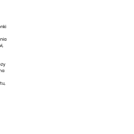
gabinetów stomatologicznych, które dążą do stworzenia
przyjaznej atmosfery.
nki
nia
i,
eży
 ma
tu,