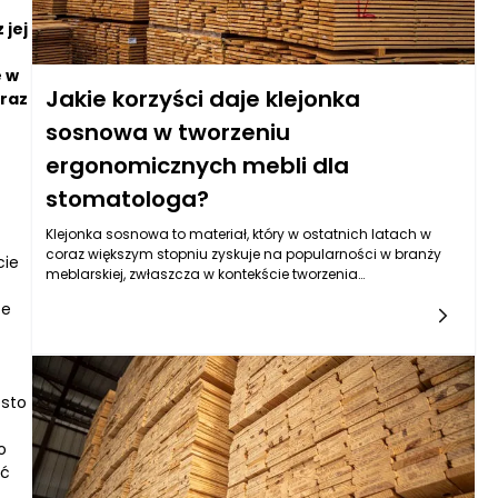
 jej
e w
Jakie korzyści daje klejonka
oraz
sosnowa w tworzeniu
ergonomicznych mebli dla
stomatologa?
Klejonka sosnowa to materiał, który w ostatnich latach w
coraz większym stopniu zyskuje na popularności w branży
cie
meblarskiej, zwłaszcza w kontekście tworzenia
ergonomicznych mebli dla stomatologów. Jej unikalne
że
właściwości sprawiają, że staje się idealnym wyborem do
projektowania sprzętu, który nie tylko spełnia oczekiwania
estetyczne, ale przede wszystkim zapewnia komfort pracy
oraz zdrowie zarówno dla pracowników, jak i
pacjentów. Połączenie elastyczności, wytrzymałości oraz
ęsto
estetyki sprawia, że klejonka sosnowa staje się materiałem
pierwszego wyboru dla wielu projektantów mebli
o
dedykowanych dla praktyk stomatologicznych.
ść