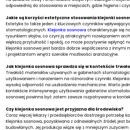
odpowiednią do stosowania w miejscach, gdzie higiena i czys
Jakie są korzyści estetyczne stosowania klejonki sosno
Estetyka to także jeden z kluczowych czynników wpływając
stomatologicznych.
Klejonka sosnowa
charakteryzuje się 
rysunkiem słojów, co czyni ją atrakcyjnym rozwiązaniem arc
większą przytulność i spokój, co może pozytywnie wpłynąć n
klejonka sosnowa jest bardzo dobrze współczesna z innymi ma
i projektantom wnętrz szerokie możliwości aranżacyjne.
Jak klejonka sosnowa sprawdza się w kontekście trwało
Trwałość materiałów używanych w gabinetach stomatologicz
użytkowaniem i narażeniem na różnorodne czynniki. Klejon
wysoką odporność na uszkodzenia mechaniczne. Warto jednak
kontekście intensywnego użytkowania gabinetów stomatolog
sosnowej powinna być zatem zawsze rozpatrywana w kontekści
Czy klejonka sosnowa jest przyjazna dla środowiska?
Coraz więcej lekarzy i przedsiębiorców dostrzega potrzebę kor
Klejonka sosnowa, pozyskiwana z odnawialnych źródeł, jest b
budowlanych. Jej produkcja wiąże się z mniejszym zużyciem