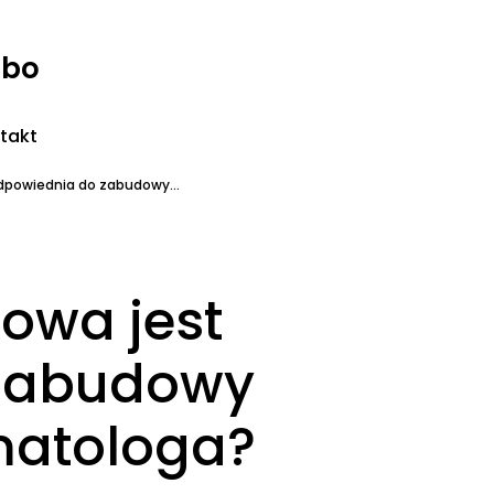
rbo
takt
dpowiednia do zabudowy...
nowa jest
 zabudowy
matologa?