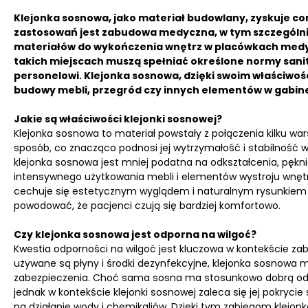
Klejonka sosnowa, jako materiał budowlany, zyskuje cor
zastosowań jest zabudowa medyczna, w tym szczególn
materiałów do wykończenia wnętrz w placówkach medyc
takich miejscach muszą spełniać określone normy san
personelowi. Klejonka sosnowa, dzięki swoim właściwo
budowy mebli, przegród czy innych elementów w gabin
Jakie są właściwości klejonki sosnowej?
Klejonka sosnowa to materiał powstały z połączenia kilku w
sposób, co znacząco podnosi jej wytrzymałość i stabilność
klejonka sosnowa jest mniej podatna na odkształcenia, pękni
intensywnego użytkowania mebli i elementów wystroju wnęt
cechuje się estetycznym wyglądem i naturalnym rysunkiem 
powodować, że pacjenci czują się bardziej komfortowo.
Czy klejonka sosnowa jest odporna na wilgoć?
Kwestia odporności na wilgoć jest kluczowa w kontekście z
używane są płyny i środki dezynfekcyjne, klejonka sosno
zabezpieczenia. Choć sama sosna ma stosunkowo dobrą odp
jednak w kontekście klejonki sosnowej zaleca się jej pokryc
na działanie wody i chemikaliów. Dzięki tym zabiegom klejo