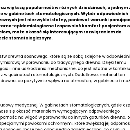
az większą popularność w różnych dziedzinach, a jednym z
ie w gabinetach stomatologicznych. Wybór odpowiednich
znych jest niezwykle istotny, ponieważ warunki panując
itarno-epidemiologiczne i zapewniać komfort pacjentom 
ściom, może okazać się interesującym rozwiązaniem do
ecie stomatologicznym.
arstw drewna sosnowego, które są ze sobą sklejone w odpowiedni
 wymiarową w porównaniu do tradycyjnego drewna. Dzięki temu
ęcia i inne uszkodzenia mechaniczne, co jest istotne w kontekś
rz w gabinetach stomatologicznych. Dodatkowo, materiał ten
drewna, co pozytywnie wpływa na atmosferę w gabinecie i mo
abudowy medycznej. W gabinetach stomatologicznych, gdzie cz
wa może się okazać materiałem wymagającym odpowiedniego
orność na wilgoć w porównaniu do innych gatunków drewna, t
ie specjalnymi powłokami ochronnymi, które zwiększą jej odporno
nka sosnowa może być odpowiednio zabezpieczona, co czyni ją