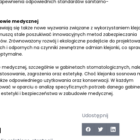
e zapewnienia odpowiednich standardów sanitarno-
udowie medycznej
awiają się także nowe wyzwania związane z wykorzystaniem klejo
 muszą stale poszukiwać innowacyjnych metod zabezpieczania
w. Zrównoważony rozwój i ekologiczne podejście do projektowa
h i odpornych na czynniki zewnętrzne odmian klejonki, co spraw
 optymalne.
e medycznej, szczególnie w gabinetach stomatologicznych, nal
zastosowanie, zagrożenia oraz estetykę. Choć klejonka sosnowa
 także odpowiedniego użytkowania oraz konserwacji. W każdym
ować w oparciu o analizę specyficznych potrzeb danego gabine
, estetyki i bezpieczeństwa w zabudowie medycznej.
Udostępnij
a