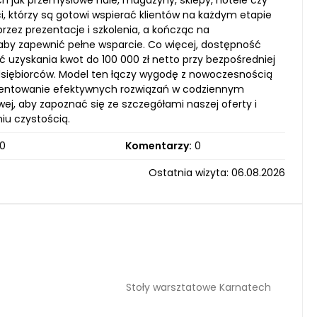
ich jak przemysłowe hale, magazyny, sklepy, hotele czy
i, którzy są gotowi wspierać klientów na każdym etapie
zez prezentacje i szkolenia, a kończąc na
by zapewnić pełne wsparcie. Co więcej, dostępność
ć uzyskania kwot do 100 000 zł netto przy bezpośredniej
rzedsiębiorców. Model ten łączy wygodę z nowoczesnością
ementowanie efektywnych rozwiązań w codziennym
j, aby zapoznać się ze szczegółami naszej oferty i
iu czystością.
0
Komentarzy:
0
Ostatnia wizyta: 06.08.2026
Stoły warsztatowe Karnatech