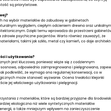
tość są priorytetowe.
wej?
ych na wybór materiałów do zabudowy w gabinetach
naturalnym wyglądem, ciepłym odcieniem drewna oraz unikalny
hitektonicznym. Dzięki temu wprowadza do przestrzeni gabinetó
a zdrowie psychiczne pacjentów. Warto również zauważyć, że
teriałami, takimi jak szkło, metal czy kamień, co daje archite
ści i użytkowania?
nych jest kluczowa, ponieważ wiąże się z codziennym
ka sosnowa, odpowiednio zaimpregnowana i pielęgnowana, zapew
 podkreślić, że wymaga ona regularnej konserwacji, co w
icznych może stanowić wyzwanie. Ocena trwałości klejonki
e jej właściwego użytkowania i pielęgnacji.
zystania z materiałów, które są bardziej przyjazne dla środowisk
ardziej ekologiczna niż wiele syntetycznych materiałów
 energii, a także mniejszym wpływem na zanieczyszczenie