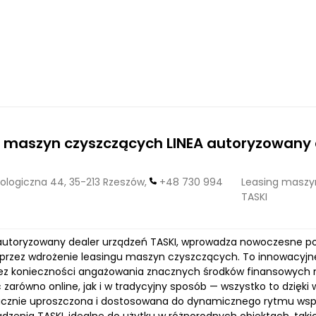
 maszyn czyszczących LINEA autoryzowany 
logiczna 44, 35-213 Rzeszów,
+48 730 994
Leasing maszy
TASKI
o autoryzowany dealer urządzeń TASKI, wprowadza nowoczesne po
przez wdrożenie leasingu maszyn czyszczących. To innowacyjne
ez konieczności angażowania znacznych środków finansowych
 zarówno online, jak i w tradycyjny sposób — wszystko to dzięki
acznie uproszczona i dostosowana do dynamicznego rytmu współ