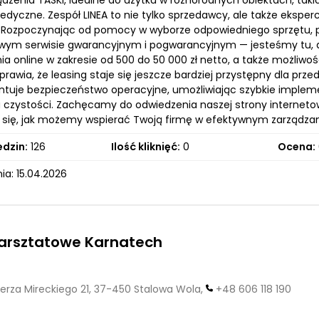
ądzenia TASKI, idealne do użytku w różnorodnych obiektach, tak
dyczne. Zespół LINEA to nie tylko sprzedawcy, ale także eksperc
i. Rozpoczynając od pomocy w wyborze odpowiedniego sprzętu, pr
ym serwisie gwarancyjnym i pogwarancyjnym — jesteśmy tu, a
a online w zakresie od 500 do 50 000 zł netto, a także możliwoś
prawia, że leasing staje się jeszcze bardziej przystępny dla p
ntuje bezpieczeństwo operacyjne, umożliwiając szybkie impl
 czystości. Zachęcamy do odwiedzenia naszej strony internetowe
 się, jak możemy wspierać Twoją firmę w efektywnym zarządzan
edzin:
126
Ilość kliknięć:
0
Ocena:
ia: 15.04.2026
warsztatowe Karnatech
erza Mireckiego 21, 37-450 Stalowa Wola,
+48 606 118 190