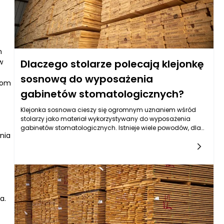
m
w
Dlaczego stolarze polecają klejonkę
sosnową do wyposażenia
ktom
gabinetów stomatologicznych?
Klejonka sosnowa cieszy się ogromnym uznaniem wśród
stolarzy jako materiał wykorzystywany do wyposażenia
gabinetów stomatologicznych. Istnieje wiele powodów, dla
nia
których profesjonaliści w dziedzinie stolarstwa i
projektowania wnętrz decydują się na ten materiał, a ich
entuzjazm nie jest przypadkowy. Po pierwsze, sosna jako
drzewo charakteryzuje się doskonałymi właściwościami
mechanicznymi, które sprawiają, że klejonka sosnowa jest
niezwykle stabilna i odporna na różne obciążenia. Dzięki
swojej strukturze, klejonka sosnowa jest w stanie wytrzymać
a.
intensywne użytkowanie, co czyni ją idealnym wyborem do
miejsc, gdzie meble muszą być nie tylko estetyczne, ale i
funkcjonalne.