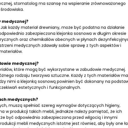
ycznej, stomatolog ma szansę na wspieranie zrównoważonego
 środowiska.
wy medycznej?
. Jak każdy materiał drewniany, może być podatna na działanie
t odpowiednio zabezpieczona klejonka sosnowa w długim okresie
ycznych oraz chemikaliów obecnych w płynach dezynfekcyjny
estrzeni medycznych zdawały sobie sprawę z tych aspektów i
materiałów.
budowie medycznej?
teriałów, które mogą być wykorzystane w zabudowie medycznej.
różnego rodzaju tworzywa sztuczne. Każdy z tych materiałów ma
dzy nimi a klejonką sosnową powinien być dokonany na podsta
oczekiwań estetycznych i funkcjonalnych.
lach medycznych?
ych, muszą spełniać szereg wymogów dotyczących higieny,
a w produkcji takich mebli, jednakże należy pamiętać, że ich
kże być odpowiednio zabezpieczona przed wilgocią i innymi
rodukcji mebli medycznych istotne jest również, aby były one ł