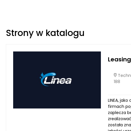
Strony w katalogu
Leasing
Techno
188
LINEA, jak
firmach po
zaplecza b
zrealizować
została zn