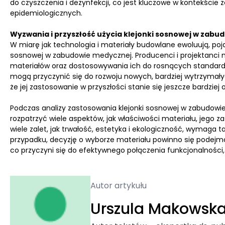
do czyszczenia i dezynfekcji, co jest kluczowe w kontekści
epidemiologicznych.
Wyzwania i przyszłość użycia klejonki sosnowej w zab
W miarę jak technologia i materiały budowlane ewoluują, poj
sosnowej w zabudowie medycznej. Producenci i projektanci
materiałów oraz dostosowywania ich do rosnących standardó
mogą przyczynić się do rozwoju nowych, bardziej wytrzymałyc
że jej zastosowanie w przyszłości stanie się jeszcze bardziej
Podczas analizy zastosowania klejonki sosnowej w zabudowi
rozpatrzyć wiele aspektów, jak właściwości materiału, jego 
wiele zalet, jak trwałość, estetyka i ekologiczność, wymaga
przypadku, decyzję o wyborze materiału powinno się podejm
co przyczyni się do efektywnego połączenia funkcjonalności
Autor artykułu
Urszula Makowsk