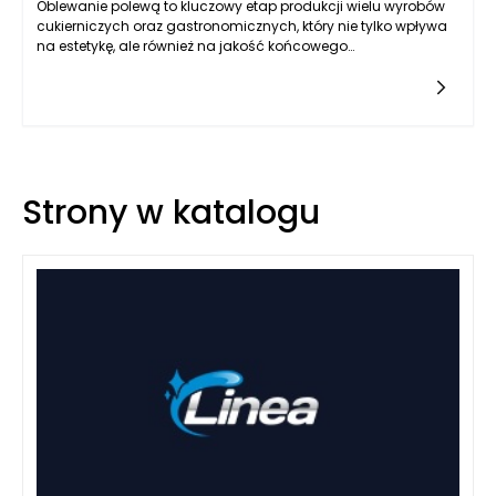
Oblewanie polewą to kluczowy etap produkcji wielu wyrobów
cukierniczych oraz gastronomicznych, który nie tylko wpływa
na estetykę, ale również na jakość końcowego
produktu. Właściwe zrozumienie tego procesu i zastosowanie
odpowiednich technik ma ogromny wpływ na efektywność
produkcji. Gdy produkty są pokrywane polewą, istotne jest, aby
znaleźć równowagę pomiędzy szybkością wykonywania tego
zadania a dokładnością i precyzją, które są niezbędne do
uzyskania pożądanych rezultatów.
Strony w katalogu