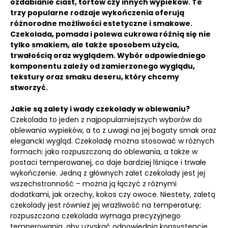
ozdabianie ciast, tortów czy innych wypieków. Te
trzy popularne rodzaje wykończenia oferują
różnorodne możliwości estetyczne i smakowe.
Czekolada, pomada i polewa cukrowa różnią się nie
tylko smakiem, ale także sposobem użycia,
trwałością oraz wyglądem. Wybór odpowiedniego
komponentu zależy od zamierzonego wyglądu,
tekstury oraz smaku deseru, który chcemy
stworzyć.
Jakie są zalety i wady czekolady w oblewaniu?
Czekolada to jeden z najpopularniejszych wyborów do
oblewania wypieków, a to z uwagi na jej bogaty smak oraz
elegancki wygląd. Czekoladę można stosować w różnych
formach: jako rozpuszczoną do oblewania, a także w
postaci temperowanej, co daje bardziej lśniące i trwałe
wykończenie. Jedną z głównych zalet czekolady jest jej
wszechstronność – można ją łączyć z różnymi
dodatkami, jak orzechy, kokos czy owoce. Niestety, zaletą
czekolady jest również jej wrażliwość na temperaturę;
rozpuszczona czekolada wymaga precyzyjnego
temperowania, aby uzyskać odpowiednią konsystencję.