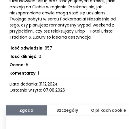
luksusowych usług oraz fascynujących atrakcji, jakie
czekają na Ciebie w regionie. Przekonaj się, jak
niezapomniane chwile mogą stać się udziałem
Twojego pobytu w sercu Podkarpacia! Niezależnie od
tego, czy planujesz romantyczny wypad, weekend z
przyjaciółmi, czy też relaksujący urlop – Hotel Bristol
Tradition & Luxury to idealna destynacja.
Ilość odwiedzin:
857
Ilość kliknięć:
0
Ocena:
5
Komentarzy:
1
Data dodania: 31.12.2024
Ostatnia wizyta: 07.08.2026
Zgoda
Szczegóły
O plikach cookie