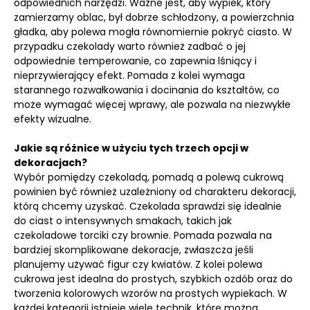
odpowiednich narzędzi. Ważne jest, aby wypiek, który
zamierzamy oblac, był dobrze schłodzony, a powierzchnia
gładka, aby polewa mogła równomiernie pokryć ciasto. W
przypadku czekolady warto również zadbać o jej
odpowiednie temperowanie, co zapewnia lśniący i
nieprzywierający efekt. Pomada z kolei wymaga
starannego rozwałkowania i docinania do kształtów, co
może wymagać więcej wprawy, ale pozwala na niezwykłe
efekty wizualne.
Jakie są różnice w użyciu tych trzech opcji w
dekoracjach?
Wybór pomiędzy czekoladą, pomadą a polewą cukrową
powinien być również uzależniony od charakteru dekoracji,
którą chcemy uzyskać. Czekolada sprawdzi się idealnie
do ciast o intensywnych smakach, takich jak
czekoladowe torciki czy brownie. Pomada pozwala na
bardziej skomplikowane dekoracje, zwłaszcza jeśli
planujemy używać figur czy kwiatów. Z kolei polewa
cukrowa jest idealna do prostych, szybkich ozdób oraz do
tworzenia kolorowych wzorów na prostych wypiekach. W
każdej kategorii istnieje wiele technik, które można