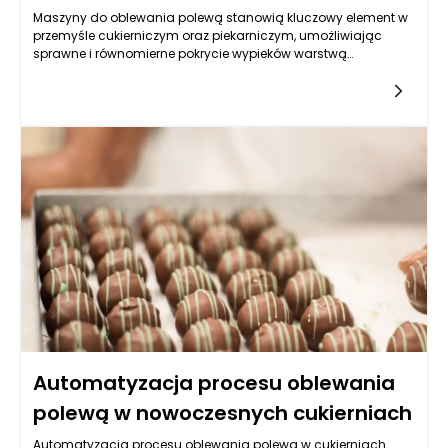
Maszyny do oblewania polewą stanowią kluczowy element w
przemyśle cukierniczym oraz piekarniczym, umożliwiając
sprawne i równomierne pokrycie wypieków warstwą
tłuszczową, czekoladową lub inną polewą. Aby urządzenie to
mogło spełniać swoje zadanie w sposób efektywny i
zapewniało wysoką jakość wyrobów, powinno być
wyposażone w szereg istotnych funkcji. Na co zwrócić
szczególną uwagę przy wyborze maszyny do oblewania
polewą? Przede wszystkim, kluczowe jest dostosowanie jej do
specyfiki produkcji i rodzaju polewy, która ma być używana.
Automatyzacja procesu oblewania
polewą w nowoczesnych cukierniach
Automatyzacja procesu oblewania polewą w cukierniach