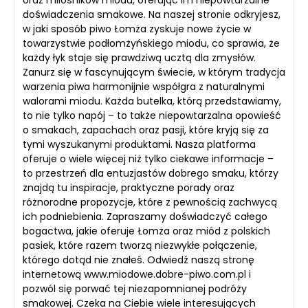
doświadczenia smakowe. Na naszej stronie odkryjesz,
w jaki sposób piwo Łomża zyskuje nowe życie w
towarzystwie podłomżyńskiego miodu, co sprawia, że
każdy łyk staje się prawdziwą ucztą dla zmysłów.
Zanurz się w fascynującym świecie, w którym tradycja
warzenia piwa harmonijnie współgra z naturalnymi
walorami miodu. Każda butelka, którą przedstawiamy,
to nie tylko napój – to także niepowtarzalna opowieść
o smakach, zapachach oraz pasji, które kryją się za
tymi wyszukanymi produktami. Nasza platforma
oferuje o wiele więcej niż tylko ciekawe informacje –
to przestrzeń dla entuzjastów dobrego smaku, którzy
znajdą tu inspiracje, praktyczne porady oraz
różnorodne propozycje, które z pewnością zachwycą
ich podniebienia. Zapraszamy doświadczyć całego
bogactwa, jakie oferuje Łomża oraz miód z polskich
pasiek, które razem tworzą niezwykłe połączenie,
którego dotąd nie znałeś. Odwiedź naszą stronę
internetową www.miodowe.dobre-piwo.com.pl i
pozwól się porwać tej niezapomnianej podróży
smakowej. Czeka na Ciebie wiele interesujących