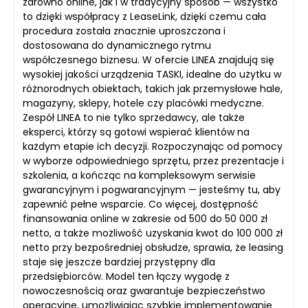
zarówno online, jak i w tradycyjny sposób — wszystko
to dzięki współpracy z LeaseLink, dzięki czemu cała
procedura została znacznie uproszczona i
dostosowana do dynamicznego rytmu
współczesnego biznesu. W ofercie LINEA znajdują się
wysokiej jakości urządzenia TASKI, idealne do użytku w
różnorodnych obiektach, takich jak przemysłowe hale,
magazyny, sklepy, hotele czy placówki medyczne.
Zespół LINEA to nie tylko sprzedawcy, ale także
eksperci, którzy są gotowi wspierać klientów na
każdym etapie ich decyzji. Rozpoczynając od pomocy
w wyborze odpowiedniego sprzętu, przez prezentacje i
szkolenia, a kończąc na kompleksowym serwisie
gwarancyjnym i pogwarancyjnym — jesteśmy tu, aby
zapewnić pełne wsparcie. Co więcej, dostępność
finansowania online w zakresie od 500 do 50 000 zł
netto, a także możliwość uzyskania kwot do 100 000 zł
netto przy bezpośredniej obsłudze, sprawia, że leasing
staje się jeszcze bardziej przystępny dla
przedsiębiorców. Model ten łączy wygodę z
nowoczesnością oraz gwarantuje bezpieczeństwo
operacyjne, umożliwiając szybkie implementowanie