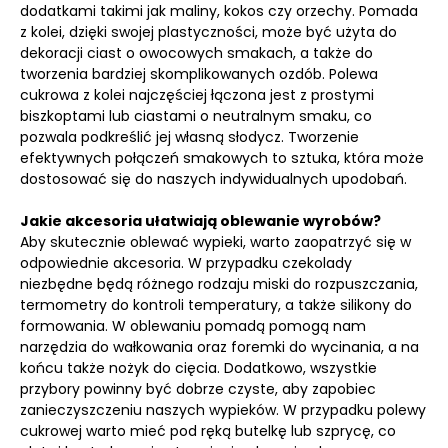
dodatkami takimi jak maliny, kokos czy orzechy. Pomada
z kolei, dzięki swojej plastyczności, może być użyta do
dekoracji ciast o owocowych smakach, a także do
tworzenia bardziej skomplikowanych ozdób. Polewa
cukrowa z kolei najczęściej łączona jest z prostymi
biszkoptami lub ciastami o neutralnym smaku, co
pozwala podkreślić jej własną słodycz. Tworzenie
efektywnych połączeń smakowych to sztuka, która może
dostosować się do naszych indywidualnych upodobań.
Jakie akcesoria ułatwiają oblewanie wyrobów?
Aby skutecznie oblewać wypieki, warto zaopatrzyć się w
odpowiednie akcesoria. W przypadku czekolady
niezbędne będą różnego rodzaju miski do rozpuszczania,
termometry do kontroli temperatury, a także silikony do
formowania. W oblewaniu pomadą pomogą nam
narzędzia do wałkowania oraz foremki do wycinania, a na
końcu także nożyk do cięcia. Dodatkowo, wszystkie
przybory powinny być dobrze czyste, aby zapobiec
zanieczyszczeniu naszych wypieków. W przypadku polewy
cukrowej warto mieć pod ręką butelkę lub szprycę, co