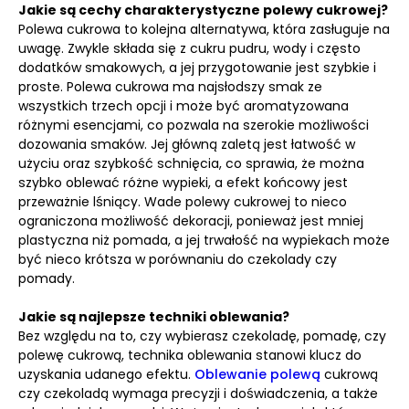
Jakie są cechy charakterystyczne polewy cukrowej?
Polewa cukrowa to kolejna alternatywa, która zasługuje na
uwagę. Zwykle składa się z cukru pudru, wody i często
dodatków smakowych, a jej przygotowanie jest szybkie i
proste. Polewa cukrowa ma najsłodszy smak ze
wszystkich trzech opcji i może być aromatyzowana
różnymi esencjami, co pozwala na szerokie możliwości
dozowania smaków. Jej główną zaletą jest łatwość w
użyciu oraz szybkość schnięcia, co sprawia, że można
szybko oblewać różne wypieki, a efekt końcowy jest
przeważnie lśniący. Wade polewy cukrowej to nieco
ograniczona możliwość dekoracji, ponieważ jest mniej
plastyczna niż pomada, a jej trwałość na wypiekach może
być nieco krótsza w porównaniu do czekolady czy
pomady.
Jakie są najlepsze techniki oblewania?
Bez względu na to, czy wybierasz czekoladę, pomadę, czy
polewę cukrową, technika oblewania stanowi klucz do
uzyskania udanego efektu.
Oblewanie polewą
cukrową
czy czekoladą wymaga precyzji i doświadczenia, a także