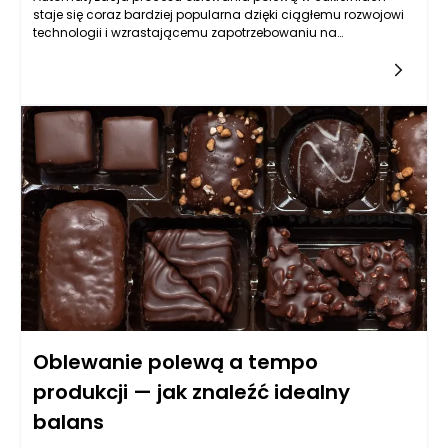
staje się coraz bardziej popularna dzięki ciągłemu rozwojowi
technologii i wzrastającemu zapotrzebowaniu na
wydajność. Wprowadzenie zautomatyzowanych systemów
do oblewania polewą przynosi wiele korzyści, które przekładają
się na jakość, efektywność produkcji oraz zadowolenie
klientów. Przede wszystkim, automatyzacja pozwala na
osiągnięcie powtarzalności i dokładności w procesie
produkcji. Wyeliminowanie błędów ludzkich pozwala na
redukcję odpadów oraz poprawę estetyki finalnego produktu.
Dodatkowo, oszczędność czasu i siły roboczej staje się
kluczowa w dobie rosnącej konkurencji na rynku cukierniczym,
gdzie skala produkcji ma ogromne znaczenie dla
rentowności.
Oblewanie polewą a tempo
produkcji — jak znaleźć idealny
balans