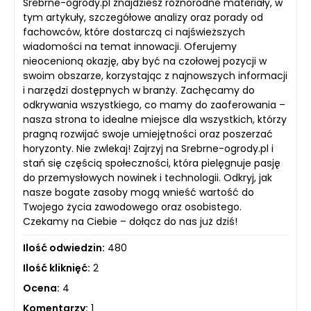
Srebrne-ogrody.pl znajdziesz różnorodne materiały, w
tym artykuły, szczegółowe analizy oraz porady od
fachowców, które dostarczą ci najświeższych
wiadomości na temat innowacji. Oferujemy
nieocenioną okazję, aby być na czołowej pozycji w
swoim obszarze, korzystając z najnowszych informacji
i narzędzi dostępnych w branży. Zachęcamy do
odkrywania wszystkiego, co mamy do zaoferowania –
nasza strona to idealne miejsce dla wszystkich, którzy
pragną rozwijać swoje umiejętności oraz poszerzać
horyzonty. Nie zwlekaj! Zajrzyj na Srebrne-ogrody.pl i
stań się częścią społeczności, która pielęgnuje pasję
do przemysłowych nowinek i technologii. Odkryj, jak
nasze bogate zasoby mogą wnieść wartość do
Twojego życia zawodowego oraz osobistego.
Czekamy na Ciebie – dołącz do nas już dziś!
Ilość odwiedzin:
480
Ilość kliknięć:
2
Ocena:
4
Komentarzy:
1