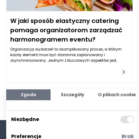
W jaki sposób elastyczny catering
pomaga organizatorom zarządzać
harmonogramem eventu?
Organizacja wydarzeń to skomplikowany proces, w którym
każdy element musi być starannie zaplanowany i
zsynchronizowany. Jednym z kluczowych aspektów jest
zapewnienie odpowiedniego cateringu. Elastyczny catering,
który dostosowuje się do zmieniających się potrzeb i
harmonogramów, staje się niezwykle cennym narzędziem dla
organizatorów eventów. Po pierwsze, elastyczność cateringu
pozwala na szybkie dostosowanie się do nieprzewidzianych
okoliczności, które mogą wystąpić podczas planowania i
Zgoda
Szczegóły
O plikach cookie
realizacji wydarzenia. Może to obejmować zmiany w liczbie
gości, potrzebie dostosowania menu do specjalnych diet czy
nagłych zmian w harmonogramie. Dzięki elastycznemu
podejściu, organizatorzy mogą być pewni, że catering będzie
Niezbędne
w stanie błyskawicznie odpowiedzieć na ich potrzeby, co
pozwala uniknąć frustracji i zwiększa ogólne zadowolenie
uczestników.
Preferencje
Brak