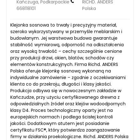
Kańczuga, Podkarpackie
RICHD. ANDERS
668118101
Polska
Klejonka sosnowa to trwały i precyzyjny materiał,
szeroko wykorzystywany w przemyśle meblarskim i
budowlanym. Jej warstwowa budowa gwarantuje
stabilność wymiarową, odporność na odkształcenia
oraz wysoką trwałość – cechy szczególnie cenione
przy produkcji drzwi, okien, blatów, schodów czy
elementów konstrukcyjnych. Firma Richd. ANDERS
Polska oferuje klejonkę sosnową wykonaną na
indywidualne zamówienie – zgodnie z oczekiwaniami
klienta co do przekroju, długości i klasy jakości.
Produkcja odbywa się w nowoczesnym zakładzie w
Kańczudze, przy użyciu certyfikowanego drewna z
odpowiedzialnych źródeł oraz klejów wodoodpornych
klasy D4. Proces technologiczny oparty jest na
europejskich normach i podlega ścisłej kontroli
jakości. Dodatkowym atutem jest posiadanie
certyfikatu FSC®, który potwierdza zaangażowanie
firmy w działania proekologiczne. Richd. ANDERS Polska