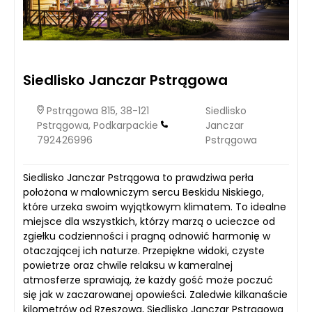
Siedlisko Janczar Pstrągowa
Pstrągowa 815, 38-121
Siedlisko
Pstrągowa, Podkarpackie
Janczar
792426996
Pstrągowa
Siedlisko Janczar Pstrągowa to prawdziwa perła
położona w malowniczym sercu Beskidu Niskiego,
które urzeka swoim wyjątkowym klimatem. To idealne
miejsce dla wszystkich, którzy marzą o ucieczce od
zgiełku codzienności i pragną odnowić harmonię w
otaczającej ich naturze. Przepiękne widoki, czyste
powietrze oraz chwile relaksu w kameralnej
atmosferze sprawiają, że każdy gość może poczuć
się jak w zaczarowanej opowieści. Zaledwie kilkanaście
kilometrów od Rzeszowa, Siedlisko Janczar Pstrągowa