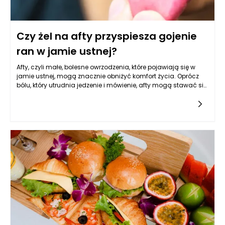
Czy żel na afty przyspiesza gojenie
ran w jamie ustnej?
Afty, czyli małe, bolesne owrzodzenia, które pojawiają się w
jamie ustnej, mogą znacznie obniżyć komfort życia. Oprócz
bólu, który utrudnia jedzenie i mówienie, afty mogą stawać się
źródłem frustracji, zwłaszcza gdy pojawiają się w regularnych
odstępach czasu. Stosowanie różnych środków na te
nieprzyjemne dolegliwości jest powszechną praktyką. W
ostatnich latach coraz większą popularność zyskuje żel na
afty, który obiecuje szybsze gojenie. Warto przyjrzeć się, jak ten
preparat działa, jakie są jego składniki oraz czy rzeczywiście
może przyspieszać gojenie ran w jamie ustnej.