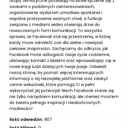
Grupy tematyczne pozwalają na łatwe łączenie się z
osobami o podobnych zainteresowaniach,
organizowanie wydarzeń umożliwia spotkania i
wspólne przeżywanie ważnych chwil, a funkcje
związane z mediami wideo otwierają drzwi do
nowoczesnych form komunikacji. To wszystko
sprawia, że Facebook stał się przestrzenią, w której
każdy może odnaleźć coś dla siebie i nawiązać
ciekawe znajomości. Zachęcamy do odkrycia, jak
Facebook może wzbogacić twoje życie codzienne,
ułatwiając kontakt z bliskimi oraz wprowadzając cię w
nowe kręgi ludzi dzielących twoje pasje. Odwiedź
naszą stronę, by poznać więcej interesujących
informacji o tej niezwykłej platformie oraz zdobyć
cenne wskazówki, które pomogą Ci w pełni
wykorzystać jej potencjał. Niech Facebook stanie się
nie tylko narzędziem komunikacji, ale również mostem
do świata pełnego inspiracji i nieskończonych
możliwości!
Ilość odwiedzin:
907
Ilość kliknięć:
0