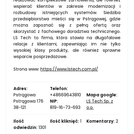
wspierać klientów w zakresie modernizacji i
rozbudowy istniejących systemów. Siedziba
przedsiębiorstwa mieści się w Pstrągowej, gdzie
można zapoznać się z pełną ofertą oraz
skorzystać z fachowego doradztwa technicznego.
LS Tech to firma, która stawia na długofalowe
relacje z klientami, zapewniając im nie tylko
wysokiej klasy produkty, ale również sprawne
wsparcie posprzedażowe.
Strona www:
https://www.lstech.com.pl/
Adres:
Telefon:
Pstrągowa
+48669643810
Mapa google:
Pstrągowa 176
NIP:
LS Tech Sp. z
38-121
819-16-73-693
o.o.
Ilość
Ilość kliknięć:
1
Komentarzy:
2
odwiedzin:
1301