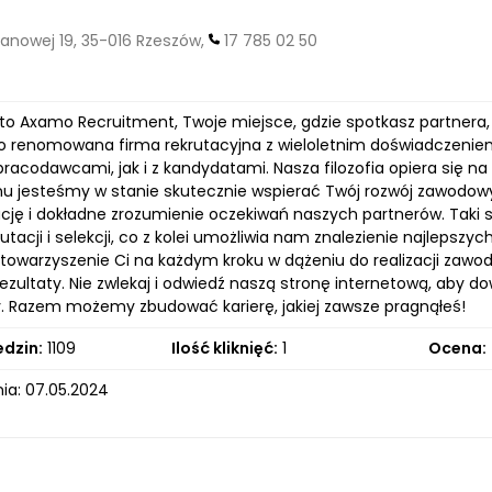
nowej 19, 35-016 Rzeszów,
17 785 02 50
 to Axamo Recruitment, Twoje miejsce, gdzie spotkasz partnera,
ako renomowana firma rekrutacyjna z wieloletnim doświadczeniem
pracodawcami, jak i z kandydatami. Nasza filozofia opiera się n
mu jesteśmy w stanie skutecznie wspierać Twój rozwój zawodo
ację i dokładne zrozumienie oczekiwań naszych partnerów. Taki
utacji i selekcji, co z kolei umożliwia nam znalezienie najleps
 towarzyszenie Ci na każdym kroku w dążeniu do realizacji zawo
zultaty. Nie zwlekaj i odwiedź naszą stronę internetową, aby d
. Razem możemy zbudować karierę, jakiej zawsze pragnąłeś!
edzin:
1109
Ilość kliknięć:
1
Ocena:
ia: 07.05.2024