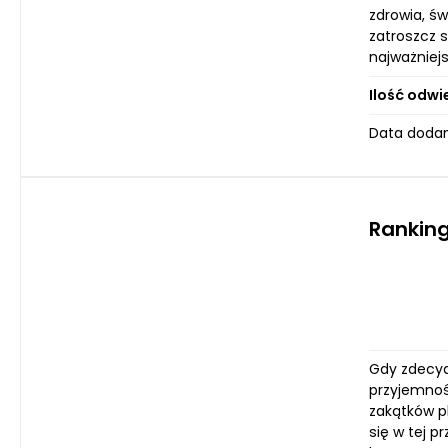
zdrowia, ś
zatroszcz s
najważniejs
Ilość odwi
Data dodani
Ranking
Gdy zdecydu
przyjemnośc
zakątków p
się w tej 