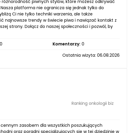
ie różnorodność piwnych stylów, które możesz odkrywać
asza platforma nie ogranicza się jednak tylko do
ybliżą Ci nie tylko techniki warzenia, ale także
ębić najnowsze trendy w świecie piwa i nawiązać kontakt z
j strony. Dołącz do naszej społeczności i pozwól, by
0
Komentarzy:
0
Ostatnia wizyta: 06.08.2026
Ranking onkologii biz
ólnie cennym zasobem dla wszystkich poszukujących
ychodni oraz poradni specjalizujących się w tej dziedzinie w