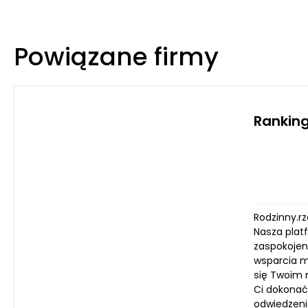
Powiązane firmy
Ranking
Rodzinny.r
Nasza plat
zaspokojen
wsparcia m
się Twoim 
Ci dokonać
odwiedzenia