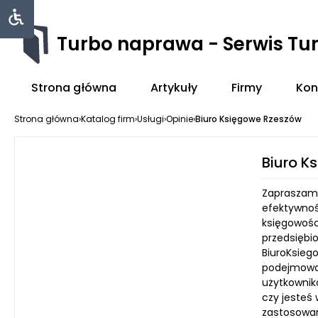
Turbo naprawa - Serwis Tu
Strona główna
Artykuły
Firmy
Kon
Strona główna
›
Katalog firm
›
Usługi
›
Opinie
›
Biuro Księgowe Rzeszów
Biuro K
Zapraszamy 
efektywnoś
księgowośc
przedsiębi
BiuroKsiego
podejmowan
użytkownik
czy jesteś 
zastosowan