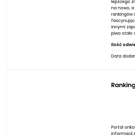
lepszego z
na nowo, a
rankingów i
fascynującą
innymi zap
piwo stało
Ilość odwi
Data dodan
Ranking
Portal onko
informacji 