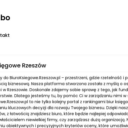
rbo
takt
sięgowe Rzeszów
do BiuroKsiegowe.Rzeszow.pl – przestrzeni, gdzie rzetelność i 
cią biznesową. Nasza platforma stworzona została z myślą o o
i w Rzeszowie. Doskonale zdajemy sobie sprawę z tego, jak fu
orstwie. Dlatego jesteśmy tu, by pomóc Ci w zarządzaniu nimi 
we.Rzeszow.pl to nie tylko kolejny portal z rankingami biur księ
iu kluczowych decyzji dla rozwoju Twojego biznesu. Dzięki na
ów, z łatwością znajdziesz biuro, które będzie najlepiej odpow
właścicielem niewielkiej firmy, czy zarządzasz dużą organizacją. 
iu obiektywnych i precyzyjnych kryteriów oceny, które umożliwi