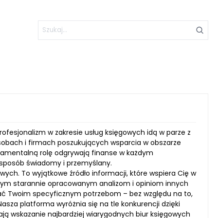
profesjonalizm w zakresie usług księgowych idą w parze z
sobach i firmach poszukujących wsparcia w obszarze
ndamentalną rolę odgrywają finanse w każdym
w sposób świadomy i przemyślany.
gowych. To wyjątkowe źródło informacji, które wspiera Cię w
szym starannie opracowanym analizom i opiniom innych
iadać Twoim specyficznym potrzebom – bez względu na to,
Nasza platforma wyróżnia się na tle konkurencji dzięki
ają wskazanie najbardziej wiarygodnych biur księgowych