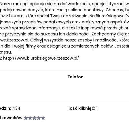
 Nasze rankingi opierają się na doświadczeniu, specjalistycznej 
 podejmować decyzje, które mają solidne podstawy. Chcemy, b
z z biurem, które spełni Twoje oczekiwania. Na BiuroKsiegowe.Rz
jnowszych przepisów podatkowych oraz praktycznych aspektów
arczać sprawdzone informacje, ale także inspirować przedsiębio
ie przyczynia się do sukcesu ich działalności. Zachęcamy Cię d
owe.Rzeszow.pl. Odkryj wszystkie nasze zasoby i możliwości, 
h dla Twojej firmy oraz osiągnięciu zamierzonych celów. Jeste
znesu.
w:
http://www.biuroksiegowe.rzeszow.pl/
Telefon:
edzin:
434
Ilość kliknięć:
1
tkowników: