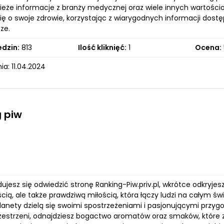
wieże informacje z branży medycznej oraz wiele innych wartości
ię o swoje zdrowie, korzystając z wiarygodnych informacji dostę
ze.
edzin:
813
Ilość kliknięć:
1
Ocena:
a: 11.04.2024
 piw
jesz się odwiedzić stronę Ranking-Piw.priv.pl, wkrótce odkryjesz
ią, ale także prawdziwą miłością, która łączy ludzi na całym św
lanety dzielą się swoimi spostrzeżeniami i pasjonującymi przy
przestrzeni, odnajdziesz bogactwo aromatów oraz smaków, które 