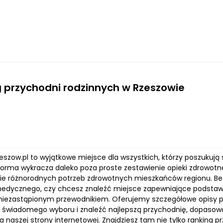
 przychodni rodzinnych w Rzeszowie
zeszow.pl to wyjątkowe miejsce dla wszystkich, którzy poszuk
forma wykracza daleko poza proste zestawienie opieki zdrowotnej
ie różnorodnych potrzeb zdrowotnych mieszkańców regionu. Bez
edycznego, czy chcesz znaleźć miejsce zapewniające podstaw
niezastąpionym przewodnikiem. Oferujemy szczegółowe opisy plac
 świadomego wyboru i znaleźć najlepszą przychodnię, dopaso
 naszej strony internetowej. Znajdziesz tam nie tylko ranking p