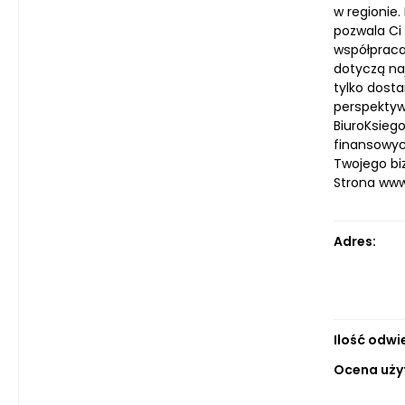
w regionie.
pozwala Ci
współpracas
dotyczą na
tylko dost
perspektyw
BiuroKsieg
finansowyc
Twojego bi
Strona ww
Adres:
Ilość odwi
Ocena uży