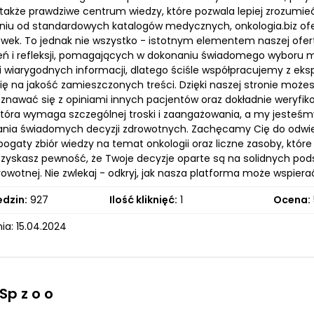
e także prawdziwe centrum wiedzy, które pozwala lepiej zrozumi
niu od standardowych katalogów medycznych, onkologia.biz of
ówek. To jednak nie wszystko - istotnym elementem naszej ofer
ń i refleksji, pomagających w dokonaniu świadomego wyboru mi
 i wiarygodnych informacji, dlatego ściśle współpracujemy z eks
się na jakość zamieszczonych treści. Dzięki naszej stronie moż
znawać się z opiniami innych pacjentów oraz dokładnie weryfiko
 która wymaga szczególnej troski i zaangażowania, a my jesteśm
ia świadomych decyzji zdrowotnych. Zachęcamy Cię do odwiedz
bogaty zbiór wiedzy na temat onkologii oraz liczne zasoby, które
 zyskasz pewność, że Twoje decyzje oparte są na solidnych pods
rowotnej. Nie zwlekaj - odkryj, jak nasza platforma może wspiera
edzin:
927
Ilość kliknięć:
1
Ocena:
ia: 15.04.2024
p z o o