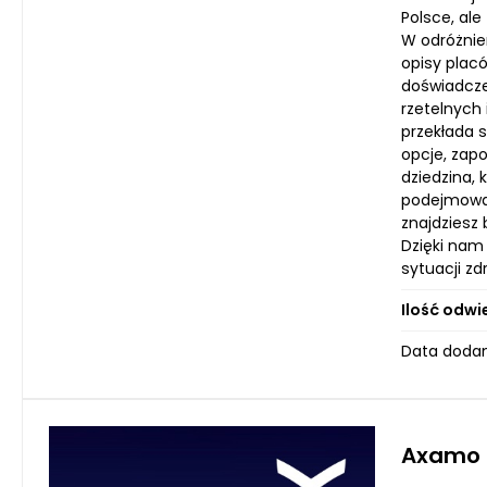
Polsce, al
W odróżnie
opisy plac
doświadcze
rzetelnych
przekłada 
opcje, zapo
dziedzina,
podejmowan
znajdziesz 
Dzięki nam
sytuacji zd
Ilość odwi
Data dodan
Axamo S