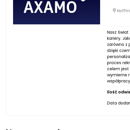
Hoffma
Nasz świat
kariery. J
zarówno z 
dzięki cze
personaliz
proces rekr
celem jest
wymierne re
współpracy
Ilość odwi
Data dodan