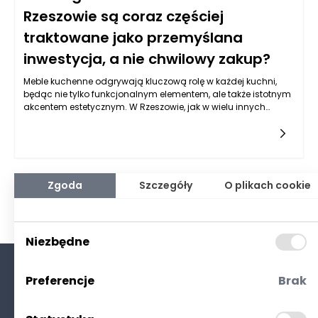
Rzeszowie są coraz częściej
traktowane jako przemyślana
inwestycja, a nie chwilowy zakup?
Meble kuchenne odgrywają kluczową rolę w każdej kuchni,
będąc nie tylko funkcjonalnym elementem, ale także istotnym
akcentem estetycznym. W Rzeszowie, jak w wielu innych
miejscach, obserwuje się rosnący trend, w ramach którego
klienci coraz częściej skłaniają się ku rozwiązaniom, które
gwarantują długowieczność i wysoką jakość, zamiast
wybierać meble jedynie na chwilowy użytek. Przede wszystkim,
trwałe meble kuchenne są synonimem solidności i estetyki, co
czyni je bardziej atrakcyjną formą inwestycji. Coraz więcej
Zgoda
Szczegóły
O plikach cookie
osób zdaje sobie sprawę, że wysoka jakość mebli przyczynia
się do znaczącej poprawy komfortu codziennego życia oraz
wizualnej harmonii w przestrzeni kuchennej.
Niezbędne
Preferencje
Brak
O nas
Kontakt