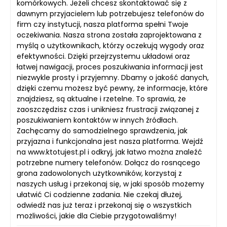
komórkowych. Jeżeli chcesz skontaktować się z
dawnym przyjacielem lub potrzebujesz telefonów do
firm czy instytucji, nasza platforma spełni Twoje
oczekiwania. Nasza strona została zaprojektowana z
myślą o użytkownikach, którzy oczekują wygody oraz
efektywności. Dzięki przejrzystemu układowi oraz
łatwej nawigacji, proces poszukiwania informacji jest
niezwykle prosty i przyjemny. Dbamy o jakość danych,
dzięki czemu możesz być pewny, że informacje, które
znajdziesz, są aktualne i rzetelne. To sprawia, że
zaoszczędzisz czas i unikniesz frustracji związanej z
poszukiwaniem kontaktów w innych źródłach.
Zachęcamy do samodzielnego sprawdzenia, jak
przyjazna i funkcjonalna jest nasza platforma. Wejdź
na www.ktotujest.pl i odkryj, jak łatwo można znaleźć
potrzebne numery telefonów. Dołącz do rosnącego
grona zadowolonych użytkowników, korzystaj z
naszych usług i przekonaj się, w jaki sposób możemy
ułatwić Ci codzienne zadania. Nie czekaj dłużej,
odwiedź nas już teraz i przekonaj się o wszystkich
możliwości, jakie dla Ciebie przygotowaliśmy!