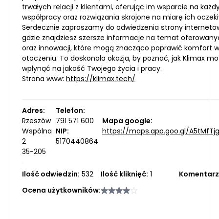
trwałych relacji z klientami, oferując im wsparcie na każ
współpracy oraz rozwiązania skrojone na miarę ich oczek
Serdecznie zapraszamy do odwiedzenia strony internetow
gdzie znajdziesz szersze informacje na temat oferowany
oraz innowacji, które mogą znacząco poprawić komfort 
otoczeniu. To doskonała okazja, by poznać, jak Klimax m
wpłynąć na jakość Twojego życia i pracy.
Strona www:
https://klimax.tech/
Adres:
Telefon:
Rzeszów
791 571 600
Mapa google:
Wspólna
NIP:
https://maps.app.goo.gl/A5tMfTj
2
5170440864
35-205
Ilość odwiedzin:
532
Ilość kliknięć:
1
Komentarz
Ocena użytkowników: