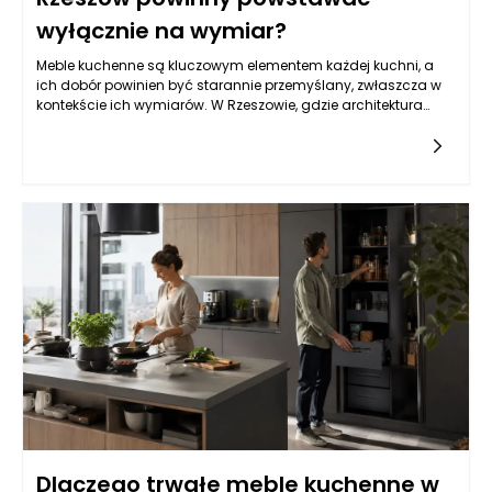
wyłącznie na wymiar?
Meble kuchenne są kluczowym elementem każdej kuchni, a
ich dobór powinien być starannie przemyślany, zwłaszcza w
kontekście ich wymiarów. W Rzeszowie, gdzie architektura
mieszkań często różni się od standardowych rozwiązań,
zamawianie mebli kuchennych na wymiar staje się często
koniecznością. W jakich sytuacjach warto zdecydować się
na takie rozwiązanie? Wyjątkowe wymiary kuchni,
różnorodność stylów oraz indywidualne potrzeby
użytkowników to kluczowe aspekty, które powinny skłonić nas
do tej decyzji.
Dlaczego trwałe meble kuchenne w