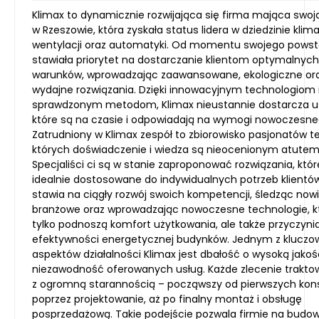
Klimax to dynamicznie rozwijająca się firma mająca swoj
w Rzeszowie, która zyskała status lidera w dziedzinie klima
wentylacji oraz automatyki. Od momentu swojego powst
stawiała priorytet na dostarczanie klientom optymalnych
warunków, wprowadzając zaawansowane, ekologiczne or
wydajne rozwiązania. Dzięki innowacyjnym technologiom 
sprawdzonym metodom, Klimax nieustannie dostarcza us
które są na czasie i odpowiadają na wymogi nowoczesne
Zatrudniony w Klimax zespół to zbiorowisko pasjonatów te
których doświadczenie i wiedza są nieocenionym atutem
Specjaliści ci są w stanie zaproponować rozwiązania, któr
idealnie dostosowane do indywidualnych potrzeb klientów
stawia na ciągły rozwój swoich kompetencji, śledząc nowi
branżowe oraz wprowadzając nowoczesne technologie, kt
tylko podnoszą komfort użytkowania, ale także przyczynia
efektywności energetycznej budynków. Jednym z kluczo
aspektów działalności Klimax jest dbałość o wysoką jakość
niezawodność oferowanych usług. Każde zlecenie trakto
z ogromną starannością – począwszy od pierwszych konsu
poprzez projektowanie, aż po finalny montaż i obsługę
posprzedażową. Takie podejście pozwala firmie na budo