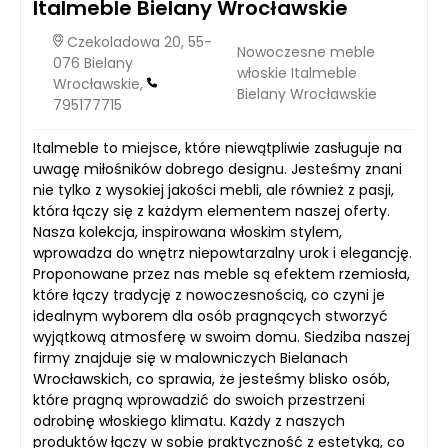
Italmeble Bielany Wrocławskie
Czekoladowa 20, 55-
Nowoczesne meble
076 Bielany
włoskie Italmeble
Wrocławskie,
Bielany Wrocławskie
795177715
Italmeble to miejsce, które niewątpliwie zasługuje na
uwagę miłośników dobrego designu. Jesteśmy znani
nie tylko z wysokiej jakości mebli, ale również z pasji,
która łączy się z każdym elementem naszej oferty.
Nasza kolekcja, inspirowana włoskim stylem,
wprowadza do wnętrz niepowtarzalny urok i elegancję.
Proponowane przez nas meble są efektem rzemiosła,
które łączy tradycję z nowoczesnością, co czyni je
idealnym wyborem dla osób pragnących stworzyć
wyjątkową atmosferę w swoim domu. Siedziba naszej
firmy znajduje się w malowniczych Bielanach
Wrocławskich, co sprawia, że jesteśmy blisko osób,
które pragną wprowadzić do swoich przestrzeni
odrobinę włoskiego klimatu. Każdy z naszych
produktów łączy w sobie praktyczność z estetyką, co