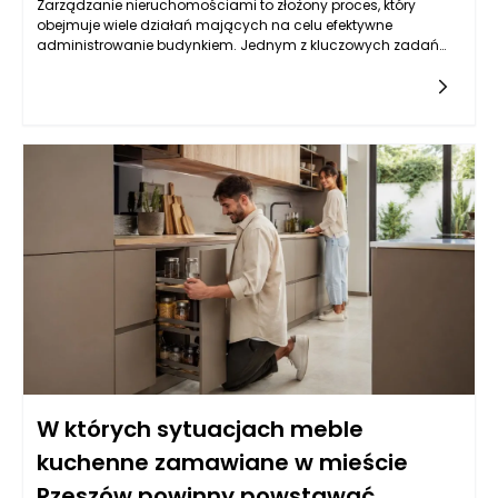
Zarządzanie nieruchomościami to złożony proces, który
obejmuje wiele działań mających na celu efektywne
administrowanie budynkiem. Jednym z kluczowych zadań
zarządcy nieruchomości jest oczywiście ograniczanie
kosztów utrzymania budynku. W praktyce oznacza to nie tylko
redukcję wydatków, ale także skrupulatne monitorowanie
wszystkich aspektów związanych z eksploatacją obiektu. W
ramach swoich obowiązków zarządca ma za zadanie
analizować przyszłe wydatki, planować budżet i śledzić już
poniesione koszty, aby móc wprowadzać skuteczne zmiany.
Współpraca z mieszkańcami, wykonawcami oraz
dostawcami usług pozwala na lepsze negocjowanie
warunków umów, co w dłuższej perspektywie przyczynia się do
zmniejszenia ogólnych kosztów.
W których sytuacjach meble
kuchenne zamawiane w mieście
Rzeszów powinny powstawać