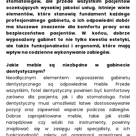
stomatologów, ale przede wszystkim pacjentów
oczekujących wysokiej jakości usług.
Istnieje wiele
elementów, które stanowią fundament każdego
profesjonalnego gabinetu, a ich odpowiedni dobór
ma kluczowe znaczenie dla komfortu pracy oraz
bezpieczeństwa pacjentów.
W końcu, dobrze
wyposażony gabinet to nie tylko kwestia estetyki,
ale także funkcjonalności i ergonomii, które mają
wpływ na codzienne wykonywanie zabiegów.
Jakie meble są niezbędne w gabinecie
dentystycznym?
Nieodłącznym elementem wyposażenia gabinetu
dentystycznego są odpowiednie meble. Przede
wszystkim, fotel dentystyczny powinien być komfortowy
zarówno dla pacjenta, jak i dla stomatologa. Fotel
dentystyczny musi umożliwiać łatwe dostosowywanie
pozycji oraz zapewniać wsparcie podczas zabiegów.
Dobrze zaprojektowane meble, takie jak stoliki
narzędziowe czy wózki na instrumenty, powinny
znajdować się w zasięgu ręki specjalisty, a ich
funkcjonalność zależy od organizacji przestrzeni w