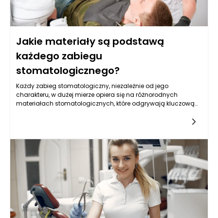
Jakie materiały są podstawą
każdego zabiegu
stomatologicznego?
Każdy zabieg stomatologiczny, niezależnie od jego
charakteru, w dużej mierze opiera się na różnorodnych
materiałach stomatologicznych, które odgrywają kluczową
rolę w zapewnieniu trwałości, funkcjonalności i estetyki
uzupełnień dentystycznych. Wśród produktów dla
stomatologii można wyróżnić różnorodne kategorie, takie jak
materiały do morfologii tkanek zębowych, materiały do
wypełnień, oraz substancje służące do ochrony i odbudowy
zębów. Każda z tych grup materiałów ma swoje specyficzne
cechy oraz zastosowania, które znacząco wpływają na
efektywność przeprowadzanych procedur
stomatologicznych.