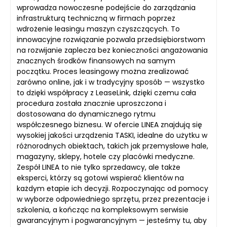
wprowadza nowoczesne podejście do zarządzania
infrastrukturą techniczną w firmach poprzez
wdrożenie leasingu maszyn czyszczących. To
innowacyjne rozwiązanie pozwala przedsiębiorstwom
na rozwijanie zaplecza bez konieczności angażowania
znacznych środków finansowych na samym
początku. Proces leasingowy można zrealizować
zarówno online, jak i w tradycyjny sposób — wszystko
to dzięki współpracy z LeaseLink, dzięki czemu cała
procedura została znacznie uproszczona i
dostosowana do dynamicznego rytmu
współczesnego biznesu. W ofercie LINEA znajdują się
wysokiej jakości urządzenia TASKI, idealne do użytku w
różnorodnych obiektach, takich jak przemysłowe hale,
magazyny, sklepy, hotele czy placówki medyczne.
Zespół LINEA to nie tylko sprzedawcy, ale także
eksperci, którzy są gotowi wspierać klientów na
każdym etapie ich decyzji. Rozpoczynając od pomocy
w wyborze odpowiedniego sprzętu, przez prezentacje i
szkolenia, a kończąc na kompleksowym serwisie
gwarancyjnym i pogwarancyjnym — jesteśmy tu, aby