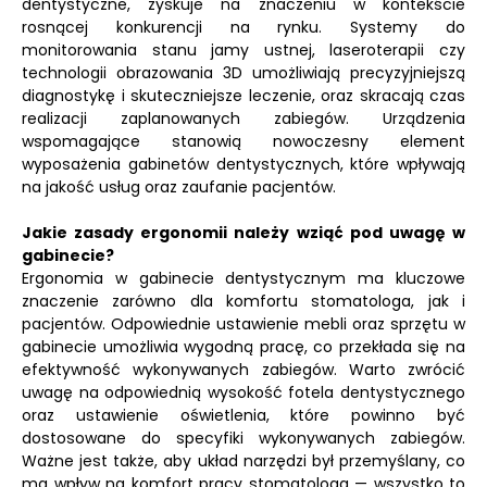
dentystyczne, zyskuje na znaczeniu w kontekście
rosnącej konkurencji na rynku. Systemy do
monitorowania stanu jamy ustnej, laseroterapii czy
technologii obrazowania 3D umożliwiają precyzyjniejszą
diagnostykę i skuteczniejsze leczenie, oraz skracają czas
realizacji zaplanowanych zabiegów. Urządzenia
wspomagające stanowią nowoczesny element
wyposażenia gabinetów dentystycznych, które wpływają
na jakość usług oraz zaufanie pacjentów.
Jakie zasady ergonomii należy wziąć pod uwagę w
gabinecie?
Ergonomia w gabinecie dentystycznym ma kluczowe
znaczenie zarówno dla komfortu stomatologa, jak i
pacjentów. Odpowiednie ustawienie mebli oraz sprzętu w
gabinecie umożliwia wygodną pracę, co przekłada się na
efektywność wykonywanych zabiegów. Warto zwrócić
uwagę na odpowiednią wysokość fotela dentystycznego
oraz ustawienie oświetlenia, które powinno być
dostosowane do specyfiki wykonywanych zabiegów.
Ważne jest także, aby układ narzędzi był przemyślany, co
ma wpływ na komfort pracy stomatologa — wszystko to