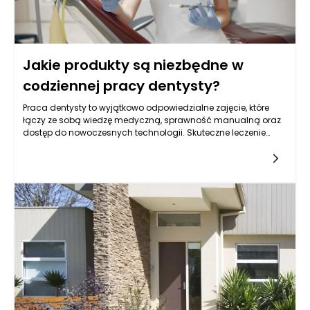
Jakie produkty są niezbędne w
codziennej pracy dentysty?
Praca dentysty to wyjątkowo odpowiedzialne zajęcie, które
łączy ze sobą wiedzę medyczną, sprawność manualną oraz
dostęp do nowoczesnych technologii. Skuteczne leczenie
pacjentów i zapewnienie im komfortu jest możliwe wyłącznie
wtedy, gdy gabinet wyposażony jest w najwyższej jakości
produkty dla stomatologii. Każdy dzień w gabinecie
dentystycznym to dziesiątki zabiegów i konsultacji, z których
każdy wymaga innego podejścia i dostosowania narzędzi
czy materiałów. Odpowiednie produkty dla stomatologii to
zarówno sprzęt, instrumenty, jak i innowacyjne materiały
wykorzystywane do różnorodnych procedur. To właśnie one
stanowią podstawę skutecznej, bezpiecznej i precyzyjnej pracy
lekarza stomatologa — od prostych zabiegów
profilaktycznych, przez leczenie zachowawcze, po
zaawansowane procedury chirurgiczne i protetyczne.